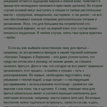
умывания остается ощущение жирной и липкой кожи, появляются
прыщи или неожиданно начинается врастание щетинок). Во втором
случае основой могут выступать в общем-то любые растительные
масла – кукурузное, миндальное, касторовое, и так далее – но все
они обеспечивают кожным покровам дополнительное питание и
увлажнение. Ясно, что для большинства потребителей это
оптимальный вариант, но вот на жирной коже этот состав может
оказаться неудачным. В любом случае, опять-таки нужна практика
– пробы.
Если вы уже выбрали качественную пену для бритья –
например, из ассортимента брендов в нашей торговой компании
«Арсенал Товаров» в Воронеже – или даже успели купить это
средство оптом или в розницу по низким ценам, не спешите
начинать бриться. Дело в том, что сегодня не все умеют правильно
организовать этот процесс, а ошибки и спешка – путь к
разочарованиям. Во-первых, необходимо подготовить кожу:
умывание с теплой водой, а еще лучше – с последующим
распариванием с использованием полотенца – размягчит как
верхние слои кожи, так и щетинки. К слову, хорошая пена для
бритья обязательно имеет и соответствующие компоненты для
смягчения волосков, например, масло карите (или ши). Во-вторых,
баллончик нужно тщательно встряхнуть, нанести состав, и дать
ему несколько секунд на впитывание, ведь никакие ингредиенты не