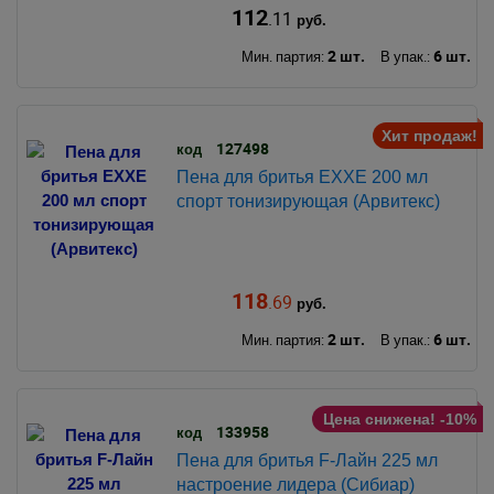
112
.11
руб.
2 шт.
6 шт.
Мин. партия:
В упак.:
Хит продаж!
127498
код
Пена для бритья EXXE 200 мл
спорт тонизирующая (Арвитекс)
118
.69
руб.
2 шт.
6 шт.
Мин. партия:
В упак.:
Цена снижена! -10%
133958
код
Пена для бритья F-Лайн 225 мл
настроение лидера (Сибиар)