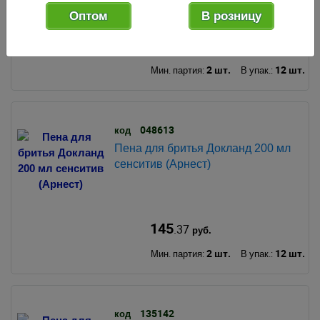
Оптом
В розницу
135
.85
руб.
2 шт.
12 шт.
Мин. партия:
В упак.:
048613
код
Пена для бритья Докланд 200 мл
сенситив (Арнест)
145
.37
руб.
2 шт.
12 шт.
Мин. партия:
В упак.:
135142
код