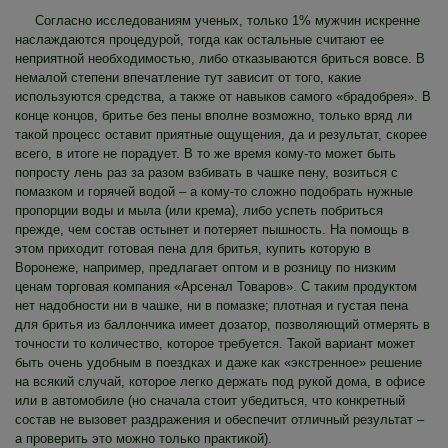
Согласно исследованиям ученых, только 1% мужчин искренне
наслаждаются процедурой, тогда как остальные считают ее
неприятной необходимостью, либо отказываются бриться вовсе. В
немалой степени впечатление тут зависит от того, какие
используются средства, а также от навыков самого «брадобрея». В
конце концов, бритье без пены вполне возможно, только вряд ли
такой процесс оставит приятные ощущения, да и результат, скорее
всего, в итоге не порадует. В то же время кому-то может быть
попросту лень раз за разом взбивать в чашке пену, возиться с
помазком и горячей водой – а кому-то сложно подобрать нужные
пропорции воды и мыла (или крема), либо успеть побриться
прежде, чем состав остынет и потеряет пышность. На помощь в
этом приходит готовая пена для бритья, купить которую в
Воронеже, например, предлагает оптом и в розницу по низким
ценам торговая компания «Арсенал Товаров». С таким продуктом
нет надобности ни в чашке, ни в помазке; плотная и густая пена
для бритья из баллончика имеет дозатор, позволяющий отмерять в
точности то количество, которое требуется. Такой вариант может
быть очень удобным в поездках и даже как «экстренное» решение
на всякий случай, которое легко держать под рукой дома, в офисе
или в автомобиле (но сначала стоит убедиться, что конкретный
состав не вызовет раздражения и обеспечит отличный результат –
а проверить это можно только практикой).