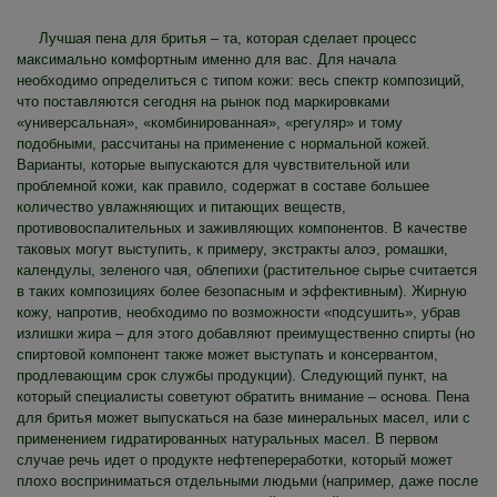
Лучшая пена для бритья – та, которая сделает процесс
максимально комфортным именно для вас. Для начала
необходимо определиться с типом кожи: весь спектр композиций,
что поставляются сегодня на рынок под маркировками
«универсальная», «комбинированная», «регуляр» и тому
подобными, рассчитаны на применение с нормальной кожей.
Варианты, которые выпускаются для чувствительной или
проблемной кожи, как правило, содержат в составе большее
количество увлажняющих и питающих веществ,
противовоспалительных и заживляющих компонентов. В качестве
таковых могут выступить, к примеру, экстракты алоэ, ромашки,
календулы, зеленого чая, облепихи (растительное сырье считается
в таких композициях более безопасным и эффективным). Жирную
кожу, напротив, необходимо по возможности «подсушить», убрав
излишки жира – для этого добавляют преимущественно спирты (но
спиртовой компонент также может выступать и консервантом,
продлевающим срок службы продукции). Следующий пункт, на
который специалисты советуют обратить внимание – основа. Пена
для бритья может выпускаться на базе минеральных масел, или с
применением гидратированных натуральных масел. В первом
случае речь идет о продукте нефтепереработки, который может
плохо восприниматься отдельными людьми (например, даже после