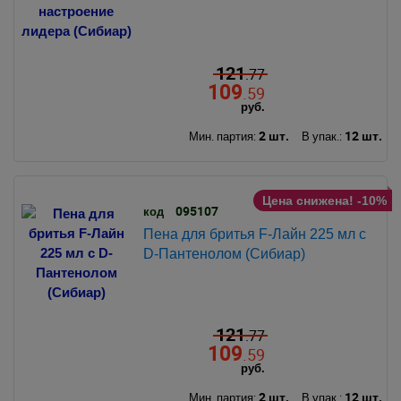
121
.77
109
.59
руб.
2 шт.
12 шт.
Мин. партия:
В упак.:
Цена снижена! -10%
095107
код
Пена для бритья F-Лайн 225 мл с
D-Пантенолом (Сибиар)
121
.77
109
.59
руб.
2 шт.
12 шт.
Мин. партия:
В упак.: