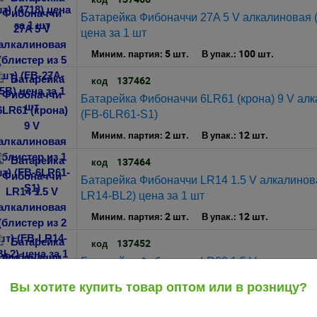
Батарейка Фибоначчи 27A 5 V алкалиновая (
цена за 1 шт
5 шт.
100 шт.
Миним. партия:
В упак.:
137462
код
Батарейка Фибоначчи 6LR61 (крона) 9 V алка
(FB-6LR61-S1)
2 шт.
12 шт.
Миним. партия:
В упак.:
137464
код
Батарейка Фибоначчи LR14 1.5 V алкалиновая
LR14-BL2) цена за 1 шт
2 шт.
12 шт.
Миним. партия:
В упак.:
137452
код
Батарейка Фибоначчи LR20 1.5 V алкалиновая
LR20-BL2) цена за 1 шт
Вы хотите купить товар оптом или в розницу?
2 шт.
12 шт.
Миним. партия:
В упак.: