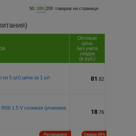
50
100
200
товаров на странице
питания)
Оптовая
цена
ра
без учета
скидок
(в руб.)
81
из 5 шт) цена за 1 шт
.02
R06 1.5 V солевая (упаковка
18
.76
Распродажа!
Скидка 40%