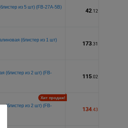
блистер из 5 шт) (FB-27A-5B)
42
.12
линовая (блистер из 1 шт)
173
.31
 (блистер из 2 шт) (FB-
115
.02
Хит продаж!
 (блистер из 2 шт) (FB-
134
.43