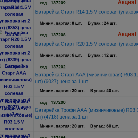
Акция! 
137209
код
Батарейка Старт R14 1.5 V солевая (упаковка
8 шт.
24 шт.
Миним. партия:
В упак.:
Акция! 
137208
код
Батарейка Старт R20 1.5 V солевая (упаковка
6 шт.
12 шт.
Миним. партия:
В упак.:
137202
код
Батарейка Старт ААА (мизинчиковая) R03 1.5
шт) (6027) цена за 1 шт
20 шт.
40 шт.
Миним. партия:
В упак.:
137200
код
Батарейка Трофи ААА (мизинчиковые) R03 1.
шт) (4718) цена за 1 шт
20 шт.
60 шт.
Миним. партия:
В упак.:
137466
код