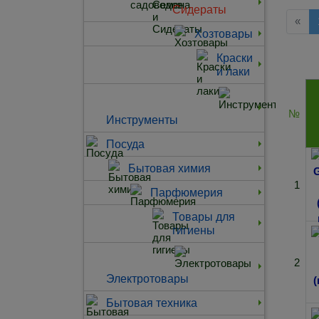
Сидераты
Наз
«
Хозтовары
Краски
и лаки
№
Инструменты
Посуда
Бытовая химия
1
Парфюмерия
Товары для
гигиены
2
Электротовары
Бытовая техника