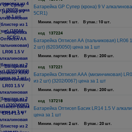
Батарейка GP Супер (крона) 9 V алкалиновая
5CR1)
1 шт.
10 шт.
Миним. партия:
В упак.:
137224
код
Батарейка Оптисел АА (пальчиковая) LR06 1
2 шт) (6203/0050) цена за 1 шт
8 шт.
200 шт.
Миним. партия:
В упак.:
137221
код
Батарейка Оптисел ААА (мизинчиковая) LR03
из 2 шт) (3202/0067) цена за 1 шт
8 шт.
200 шт.
Миним. партия:
В упак.:
137218
код
Батарейка Оптисел Басик LR14 1.5 V алкалин
цена за 1 шт
2 шт.
20 шт.
Миним. партия:
В упак.: