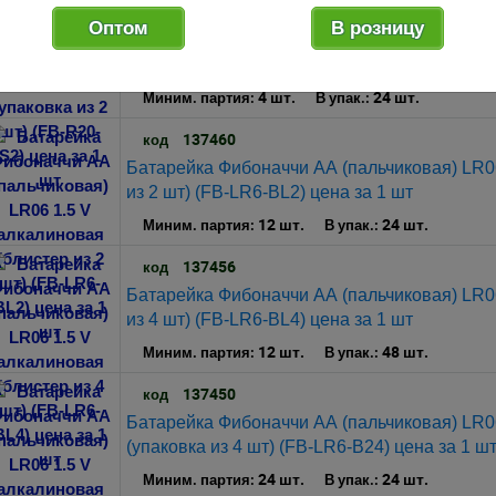
137441
код
Оптом
В розницу
Батарейка Фибоначчи R20 1.5 V солевая (упа
цена за 1 шт
4 шт.
24 шт.
Миним. партия:
В упак.:
137460
код
Батарейка Фибоначчи АА (пальчиковая) LR06
из 2 шт) (FB-LR6-BL2) цена за 1 шт
12 шт.
24 шт.
Миним. партия:
В упак.:
137456
код
Батарейка Фибоначчи АА (пальчиковая) LR06
из 4 шт) (FB-LR6-BL4) цена за 1 шт
12 шт.
48 шт.
Миним. партия:
В упак.:
137450
код
Батарейка Фибоначчи АА (пальчиковая) LR0
(упаковка из 4 шт) (FB-LR6-B24) цена за 1 ш
24 шт.
24 шт.
Миним. партия:
В упак.: