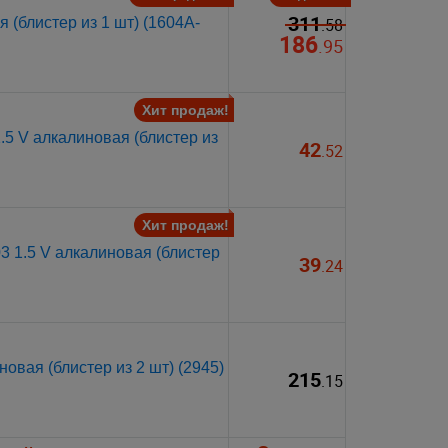
311
 (блистер из 1 шт) (1604A-
.58
186
.95
Хит продаж!
.5 V алкалиновая (блистер из
42
.52
Хит продаж!
 1.5 V алкалиновая (блистер
39
.24
овая (блистер из 2 шт) (2945)
215
.15