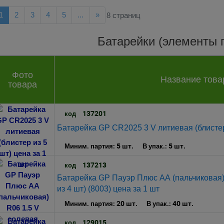
ад
Далее
1
2
3
4
5
...
»
8 страниц
Батарейки (элементы 
Фото
Название това
товара
137201
код
Батарейка GP CR2025 3 V литиевая (блистер 
5 шт.
5 шт.
Миним. партия:
В упак.:
137213
код
Батарейка GP Пауэр Плюс АА (пальчиковая) 
из 4 шт) (8003) цена за 1 шт
20 шт.
40 шт.
Миним. партия:
В упак.:
129015
код