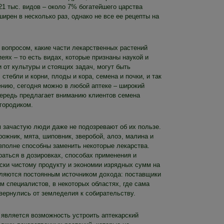
1 тыс. видов – около 7% богатейшего царства
ирен в несколько раз, однако не все ее рецепты на
 вопросом, какие части лекарственных растений
ях – то есть видах, которые признаны наукой и
 от культуры и стоящих задач, могут быть
стебли и корни, плоды и кора, семена и почки, и так
ению, сегодня можно в любой аптеке – широкий
чередь предлагает вниманию клиентов семена
городиком.
 зачастую люди даже не подозревают об их пользе.
ожник, мята, шиповник, зверобой, алоэ, малина и
вполне способны заменить некоторые лекарства.
аться в дозировках, способах применения и
чески чистому продукту и экономии изрядных сумм на
являются постоянным источником дохода: поставщики
ам специалистов, в некоторых областях, где сама
вернулись от земледелия к собирательству.
вляется возможность устроить аптекарский