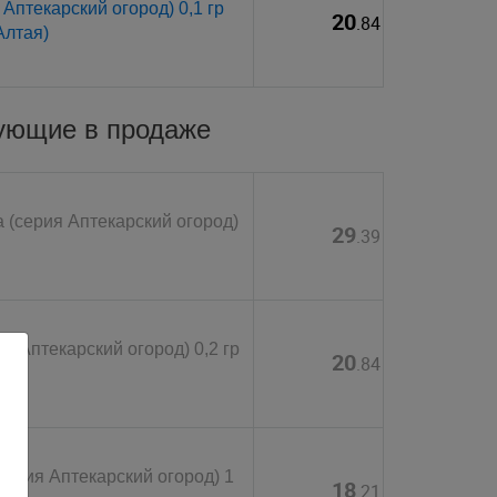
птекарский огород) 0,1 гр
20
.84
Алтая)
вующие в продаже
(серия Аптекарский огород)
29
.39
 Аптекарский огород) 0,2 гр
20
.84
ерия Аптекарский огород) 1
18
.21