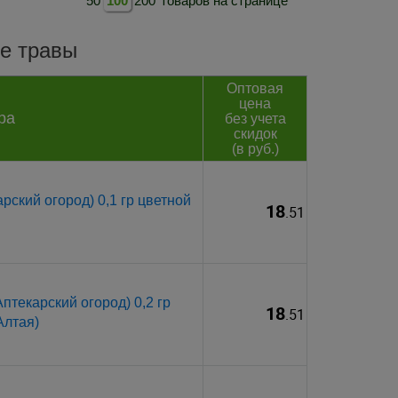
50
100
200
товаров на странице
е травы
Оптовая
цена
ра
без учета
скидок
(в руб.)
ский огород) 0,1 гр цветной
18
.51
текарский огород) 0,2 гр
18
.51
Алтая)