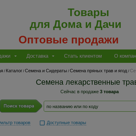
Товары
для Дома и Дачи
Оптовые продажи
дажи
Доставка
Стать клиентом
О компа
ая
Каталог
Семена и Сидераты
Семена пряных трав и ягод
Се
/
/
/
/
Семена лекарственные тра
Сейчас в продаже
3 товара
ильтр товаров
Доступные товары