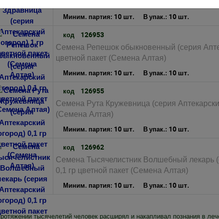
гр цветной пакет (Семена Алтая)
10 шт.
10 шт.
Миним. партия:
В упак.:
126953
код
Семена Репешок обыкновенный (серия Аптек
цветной пакет (Семена Алтая)
10 шт.
10 шт.
Миним. партия:
В упак.:
126955
код
Семена Рута Кружевница (серия Аптекарский
(Семена Алтая)
10 шт.
10 шт.
Миним. партия:
В упак.:
126962
код
Семена Тысячелистник Волшебный лекарь (
0,1 гр цветной пакет (Семена Алтая)
10 шт.
10 шт.
Миним. партия:
В упак.:
протяжении тысячелетий человек расширял и накапливал познания в ле