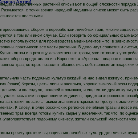
опедии лекарственных растений описывают в общей сложности порядка 2
 Разумеется, с точки зрения народной медицины список может быть расш
казываются полезными.
нтересовавшись сбором и переработкой лечебных трав, многие задаются
зуются в том или ином случае. Если говорить об официальных фармакопе
естно используются для производства медикаментов – то, в зависимости
вованы практически все части растения. В дело идут соцветия и листья, 
 Купить оптом и в розницу лекарственные травы, уже готовые к употребл
 таких сборов представлен и в Воронеже, а «Арсенал Товаров» в свою о
твенных трав, которые позволят обзавестись собственным аптекарским о
чительную часть подобных культур каждый из нас видел вживую, причем
и» (почки) березы, цветы липы и василька, хорошо знакомый всем подор
, девясил и календула, шалфей и ромашка, и еще сотни других культур 
о, увлекшись этим направлением медицины, придется хорошенько разобр
ях заготовки, но зато с такими знаниями открывается доступ к экологи
ментах. К слову, в ряде российских регионов лечебные травы и вовсе 
венных трав всегда готовы купить сырье у населения, так что, по оценк
а благоприятствует подобному бизнесу, жители сельской местности уже 
алым преимуществом выращивания лечебных культур для личных нужд я