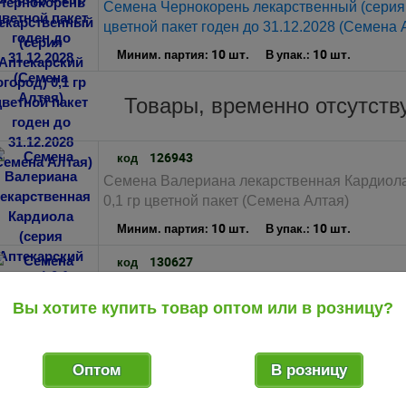
Семена Чернокорень лекарственный (серия А
цветной пакет годен до 31.12.2028 (Семена 
10 шт.
10 шт.
Миним. партия:
В упак.:
Товары, временно отсутст
126943
код
Семена Валериана лекарственная Кардиола 
0,1 гр цветной пакет (Семена Алтая)
10 шт.
10 шт.
Миним. партия:
В упак.:
130627
код
Семена Иссоп Знахарь лекарственный (серия
цветной пакет (Семена Алтая)
Вы хотите купить товар оптом или в розницу?
10 шт.
10 шт.
Миним. партия:
В упак.:
126952
код
Оптом
В розницу
Семена Расторопша пятнистая Здравница (с