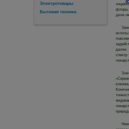
Электротовары
энцикл
флоры.
Бытовая техника
деле о
Заи
исполь
повсем
задейст
далее.
спектр
лекарс
Зна
«Сережк
клюква
Конечн
тонкост
медика
лекарст
природ
Нем