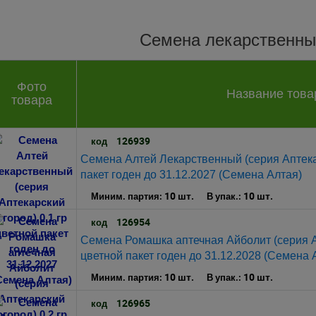
Семена лекарственны
Фото
Название това
товара
126939
код
Семена Алтей Лекарственный (серия Аптекар
пакет годен до 31.12.2027 (Семена Алтая)
10 шт.
10 шт.
Миним. партия:
В упак.:
126954
код
Семена Ромашка аптечная Айболит (серия Ап
цветной пакет годен до 31.12.2028 (Семена 
10 шт.
10 шт.
Миним. партия:
В упак.:
126965
код