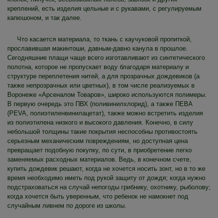
креплений, есть изделия цельные и с рукавами, с регулируемым
капюшоном, и так далее.
Что касается материала, то ткань с каучуковой пропиткой,
прославившая макинтоши, давным-давно канула в прошлое.
Сегодняшние плащи чаще всего изготавливают из синтетического
полотна, которое не пропускает воду благодаря материалу и
структуре переплетения нитей, а для прозрачных дождевиков (а
также непрозрачных или цветных), в том числе реализуемых в
Воронеже «Арсеналом Товаров», широко используются полимеры.
В первую очередь это ПВХ (поливинилхлорид), а также ПЕВА
(PEVA, полиэтиленвинилацетат), также можно встретить изделия
из полиэтилена низкого и высокого давления. Конечно, в силу
небольшой толщины такие покрытия неспособны противостоять
серьезным механическим повреждениям, но доступная цена
превращает подобную покупку, по сути, в приобретение легко
заменяемых расходных материалов. Ведь, в конечном счете,
купить дождевик решают, когда не хочется носить зонт, но в то же
время необходимо иметь под рукой защиту от дождя; когда нужно
подстраховаться на случай непогоды грибнику, охотнику, рыболову;
когда хочется быть уверенным, что ребенок не намокнет под
случайным ливнем по дороге из школы.