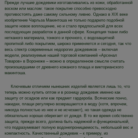
Прежде лучшие дождевики изготавливались из кожи, обработанной
воском или маслом: такое покрытие способно превосходно
противостоять даже самому сильному ливню. Однако в XIX веке
изобретение Чарльза Макинтоша не только подарило подобной
защите новое воплощение, но и стало предпосылкой для всех
последующих разработок в данной сфере. Концепция ткани либо
нетканого материала, тонкого и прочного, с водозащитной
пропиткой либо покрытием, широко применяется и сегодня, так что
весь спектр современных недорогих дождевиков – включая
модели, реализуемые нашей торговой компанией «Арсенал
Товаров» в Воронеже – можно в определенном смысле считать
произошедшими от древнего кожаного плаща и викторианского
макинтоша.
Ключевым отличием нынешних изделий является лишь то, что
теперь можно купить оптом и в розницу дождевик именно как
защиту от осадков или как предмет гардероба. Всяческие пончо,
накидки, плащи регулярно возвращаются в моду (хотя, впрочем,
никогда полностью из нее и не исчезают), но такая одежда не
обязательно хорошо оберегает от дождя. В то же время собственно
защита, прежде всего, должна быть надежной и функциональной,
что подразумевает полную водонепроницаемость, небольшой вес и
компактность. Качественный дождевик – к примеру, из