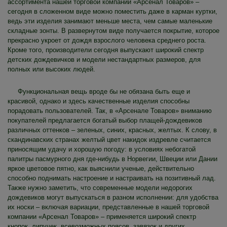
ассортимента нашей торговой компании «Арсенал Товаров» –
сегодня в сложенном виде можно поместить даже в карман куртки,
ведь эти изделия занимают меньше места, чем самые маленькие
складные зонты. В развернутом виде получается покрытие, которое
прекрасно укроет от дождя взрослого человека среднего роста.
Кроме того, производители сегодня выпускают широкий спектр
детских дождевичков и модели нестандартных размеров, для
полных или высоких людей.
Функциональная вещь вроде бы не обязана быть еще и
красивой, однако и здесь качественные изделия способны
порадовать пользователей. Так, в «Арсенале Товаров» вниманию
покупателей предлагается богатый выбор плащей-дождевиков
различных оттенков – зеленых, синих, красных, желтых. К слову, в
скандинавских странах желтый цвет накидок издревле считается
приносящим удачу и хорошую погоду: в условиях небогатой
палитры пасмурного дня где-нибудь в Норвегии, Швеции или Дании
яркое цветовое пятно, как выяснили ученые, действительно
способно поднимать настроение и настраивать на позитивный лад.
Также нужно заметить, что современные модели недорогих
дождевиков могут выпускаться в разном исполнении: для удобства
их носки – включая вариации, представленные в нашей торговой
компании «Арсенал Товаров» – применяется широкий спектр
кнопок, липучек, всевозможных поясов, завязок и других