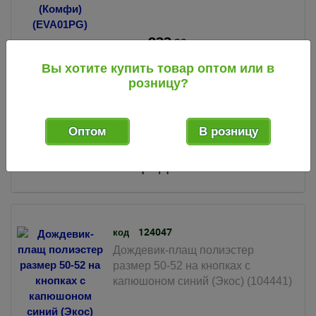
233
.29
руб.
1 шт.
50 шт.
Мин. партия:
В упак.:
Вы хотите купить товар оптом или в
розницу?
Оптом
В розницу
Товары, временно отсутствующие
в продаже
124047
код
Дождевик-плащ полиэстер
размер 50-52 на кнопках с
капюшоном синий (Экос) (104441)