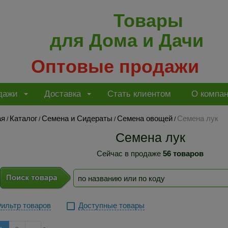
Товары
для Дома и Дачи
Оптовые продажи
дажи
Доставка
Стать клиентом
О компа
ая
Каталог
Семена и Сидераты
Семена овощей
Семена лук
/
/
/
/
Семена лук
Сейчас в продаже
56 товаров
ильтр товаров
Доступные товары