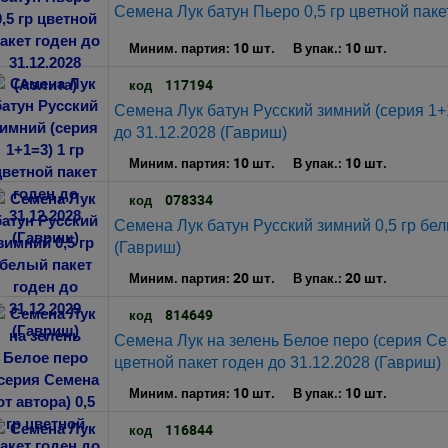
Семена Лук батун Пьеро 0,5 гр цветной пакет
10 шт.
10 шт.
Миним. партия:
В упак.:
117194
код
Семена Лук батун Русский зимний (серия 1+1
до 31.12.2028 (Гавриш)
10 шт.
10 шт.
Миним. партия:
В упак.:
078334
код
Семена Лук батун Русский зимний 0,5 гр бел
(Гавриш)
20 шт.
20 шт.
Миним. партия:
В упак.:
814649
код
Семена Лук на зелень Белое перо (серия Сем
цветной пакет годен до 31.12.2028 (Гавриш)
10 шт.
10 шт.
Миним. партия:
В упак.:
116844
код