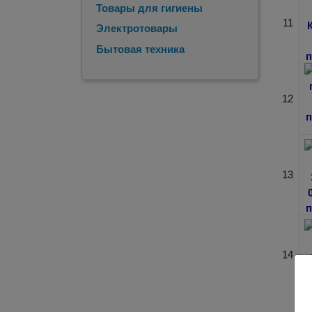
Товары для гигиены
11
Электротовары
Бытовая техника
12
13
14