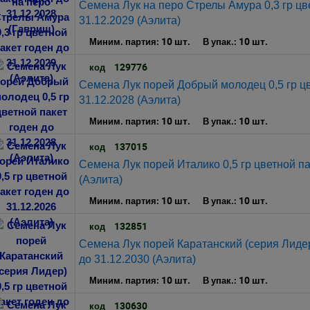
Семена Лук на перо Стрелы Амура 0,3 гр цве
31.12.2029 (Аэлита)
10 шт.
10 шт.
Миним. партия:
В упак.:
129776
код
Семена Лук порей Добрый молодец 0,5 гр цв
31.12.2028 (Аэлита)
10 шт.
10 шт.
Миним. партия:
В упак.:
137015
код
Семена Лук порей Италико 0,5 гр цветной па
(Аэлита)
10 шт.
10 шт.
Миним. партия:
В упак.:
132851
код
Семена Лук порей Каратанский (серия Лидер)
до 31.12.2030 (Аэлита)
10 шт.
10 шт.
Миним. партия:
В упак.:
130630
код