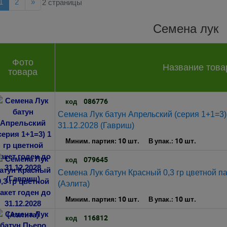
ад
Далее
1
2
»
2 страницы
Семена лук
Фото
Название това
товара
086776
код
Семена Лук батун Апрельский (серия 1+1=3) 
31.12.2028 (Гавриш)
10 шт.
10 шт.
Миним. партия:
В упак.:
079645
код
Семена Лук батун Красный 0,3 гр цветной па
(Аэлита)
10 шт.
10 шт.
Миним. партия:
В упак.:
116812
код