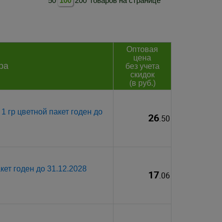
50
100
200
товаров на странице
Оптовая
цена
ра
без учета
скидок
(в руб.)
1 гр цветной пакет годен до
26
.50
кет годен до 31.12.2028
17
.06