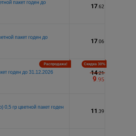
тной пакет годен до
17
.62
етной пакет годен до
17
.06
Распродажа!
Скидка 30%
14
кет годен до 31.12.2026
.21
9
.95
 0,5 гр цветной пакет годен
11
.39