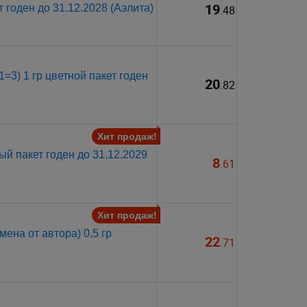
19
 годен до 31.12.2028 (Аэлита)
.48
=3) 1 гр цветной пакет годен
20
.82
Хит продаж!
ый пакет годен до 31.12.2029
8
.61
Хит продаж!
ена от автора) 0,5 гр
22
.71