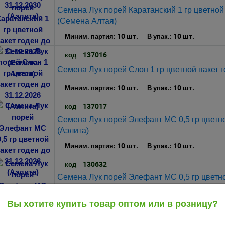
Семена Лук порей Каратанский 1 гр цветной 
(Семена Алтая)
10 шт.
10 шт.
Миним. партия:
В упак.:
137016
код
Семена Лук порей Слон 1 гр цветной пакет г
10 шт.
10 шт.
Миним. партия:
В упак.:
137017
код
Семена Лук порей Элефант МС 0,5 гр цветно
(Аэлита)
10 шт.
10 шт.
Миним. партия:
В упак.:
130632
код
Семена Лук порей Элефант МС 0,5 гр цветно
(Семена Алтая)
10 шт.
10 шт.
Вы хотите купить товар оптом или в розницу?
Миним. партия:
В упак.:
121396
код