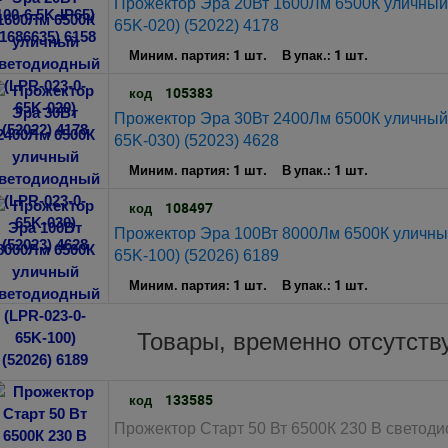
Прожектор Эра 20Вт 1600Лм 6500К уличный
65K-020) (52022) 4178
1 шт.
1 шт.
Миним. партия:
В упак.:
105383
код
Прожектор Эра 30Вт 2400Лм 6500К уличный
65K-030) (52023) 4628
1 шт.
1 шт.
Миним. партия:
В упак.:
108497
код
Прожектор Эра 100Вт 8000Лм 6500К уличны
65K-100) (52026) 6189
1 шт.
1 шт.
Миним. партия:
В упак.:
Товары, временно отсутст
133585
код
Прожектор Старт 50 Вт 6500К 230 В светод