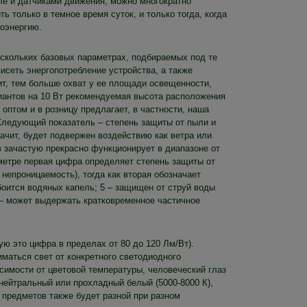
ле и датчиками движения, можно многократно
 только в темное время суток, и только тогда, когда
роэнергию.
ескольких базовых параметрах, подбираемых под те
висеть энергопотребление устройства, а также
ит, тем больше охват у ее площади освещенности,
риантов на 10 Вт рекомендуемая высота расположения
 оптом и в розницу предлагает, в частности, наша
 Следующий показатель – степень защиты от пыли и
начит, будет подвержен воздействию как ветра или
в зачастую прекрасно функционирует в диапазоне от
аметре первая цифра определяет степень защиты от
 непроницаемость), тогда как вторая обозначает
 боится водяных капель; 5 – защищен от струй воды
 – может выдержать кратковременное частичное
ую это цифра в пределах от 80 до 120 Лм/Вт).
иматься свет от конкретного светодиодного
исимости от цветовой температуры, человеческий глаз
, нейтральный или прохладный белый (5000-8000 К),
 предметов также будет разной при разном