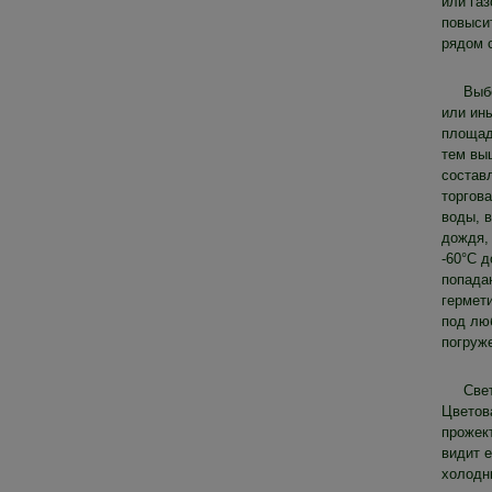
или га
повысит
рядом 
Выб
или ины
площад
тем вы
составл
торгов
воды, в
дождя,
-60°C д
попадан
гермети
под лю
погруж
Све
Цветова
прожек
видит е
холодн