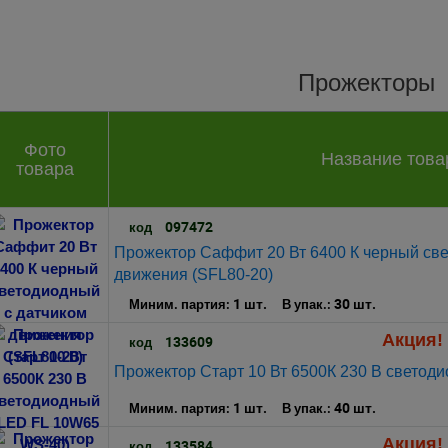
Прожекторы
Фото
Название това
товара
097472
код
Прожектор Саффит 20 Вт 6400 К черный све
движения (SFL80-20)
1 шт.
30 шт.
Миним. партия:
В упак.:
Акция! 
133609
код
Прожектор Старт 10 Вт 6500К 230 В светод
1 шт.
40 шт.
Миним. партия:
В упак.:
Акция! 
133584
код