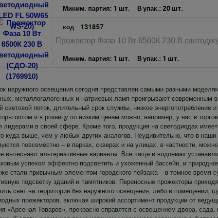
1 шт.
20 шт.
Миним. партия:
В упак.:
131857
код
Прожектор Фаза 10 Вт 6500К 230 В светодио
1 шт.
1 шт.
Миним. партия:
В упак.:
ок наружного освещения сегодня представлен самыми разными моделями 
нных, металлогалогенных и натриевых ламп проигрывают современным
 световой поток, длительный срок службы, низкое энергопотребление и 
торы оптом и в розницу по низким ценам можно, например, у нас в торго
я лидерами в своей сфере. Кроме того, продукция на светодиодах имеет
то куда выше, чем у любых других аналогов. Неудивительно, что в наши
уются повсеместно – в парках, скверах и на улицах, в частности, можн
ее вытесняют альтернативные варианты. Все чаще в водоемах устанав
аковым успехом эффектно подсветить и ухоженный бассейн, и природно
уже стали привычным элементом городского пейзажа – в темное время 
тивную подсветку зданий и памятников. Переносные прожекторы приходя
ить свет на территории без наружного освещения, либо в помещении, гд
иодных прожекторов, включая широкий ассортимент продукции от ведущи
ия «Арсенал Товаров», прекрасно справятся с освещением двора, сада, 