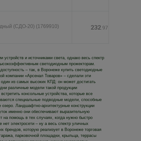
232
дный (СДО-20) (1769910)
.97
устройств и источниками света, однако весь спектр
 высокоэффективным светодиодным прожекторам.
доступность – так, в Воронеже купить светодиодные
вой компании «Арсенал Товаров» – сделали эти
 один из самых высоких КПД: он может достигать
 дни различные модели такой продукции
о встретить консольные устройства, которые все
ливаются специальные подводные модели, способные
е озеро. Ландшафтно-архитектурные конструкции
суток именно они обеспечивают выразительную
т на помощь в тех случаях, когда нужно быстро
е нет электросети – ну а весь спектр уличных
х брендов, которую реализует в Воронеже торговая
гаража, парковочной площадки, крыльца, террасы