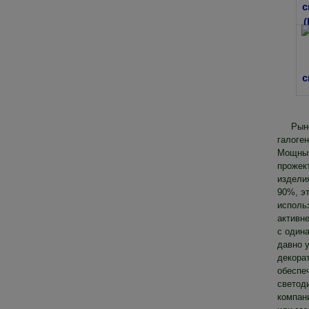
Рын
галоге
Мощный
прожек
издели
90%, э
использ
активн
с один
давно 
декора
обеспеч
светод
компан