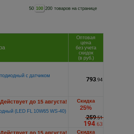
50
100
200
товаров на странице
Оптовая
цена
ра
без учета
скидок
(в руб.)
тодиодный с датчиком
793
.94
Скидка
Действует до 15 августа!
25%
иодный (LED FL 10W65 WS-40)
259
.51
194
.63
Скидка
Действует до 15 августа!