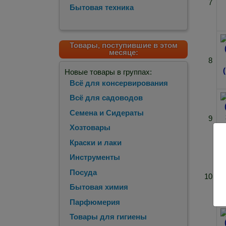
7
Бытовая техника
Товары, поступившие в этом
месяце:
8
Новые товары в группах:
Всё для консервирования
Всё для садоводов
Семена и Сидераты
9
Хозтовары
Краски и лаки
Инструменты
Посуда
10
Бытовая химия
Парфюмерия
Товары для гигиены