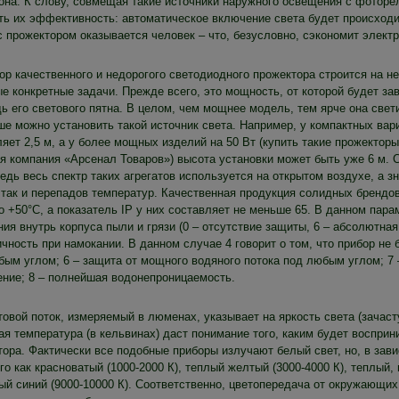
зона. К слову, совмещая такие источники наружного освещения с фоторе
ь их эффективность: автоматическое включение света будет происходить
с прожектором оказывается человек – что, безусловно, сэкономит элект
ор качественного и недорогого светодиодного прожектора строится на н
е конкретные задачи. Прежде всего, это мощность, от которой будет за
ь его светового пятна. В целом, чем мощнее модель, тем ярче она свет
ше можно установить такой источник света. Например, у компактных ва
яет 2,5 м, а у более мощных изделий на 50 Вт (купить такие прожекторы
ая компания «Арсенал Товаров») высота установки может быть уже 6 м.
едь весь спектр таких агрегатов используется на открытом воздухе, а з
 так и перепадов температур. Качественная продукция солидных брендо
о +50°C, а показатель IP у них составляет не меньше 65. В данном пар
ия внутрь корпуса пыли и грязи (0 – отсутствие защиты, 6 – абсолютная
чность при намокании. В данном случае 4 говорит о том, что прибор не
бым углом; 6 – защита от мощного водяного потока под любым углом; 7
ение; 8 – полнейшая водонепроницаемость.
товой поток, измеряемый в люменах, указывает на яркость света (зачаст
я температура (в кельвинах) даст понимание того, каким будет восприн
тора. Фактически все подобные приборы излучают белый свет, но, в зав
го как красноватый (1000-2000 К), теплый желтый (3000-4000 К), теплый
ый синий (9000-10000 К). Соответственно, цветопередача от окружающих