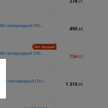
278
.21
00К светодиодный (TKL-
495
.44
Хит продаж!
00К светодиодный (TKL-
734
.03
500К светодиодный (TKL-
1 315
.99