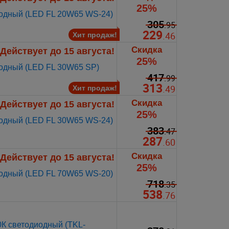
25%
иодный (LED FL 20W65 WS-24)
305
.95
229
.46
Хит продаж!
Скидка
Действует до 15 августа!
25%
иодный (LED FL 30W65 SP)
417
.99
313
.49
Хит продаж!
Скидка
Действует до 15 августа!
25%
иодный (LED FL 30W65 WS-24)
383
.47
287
.60
Скидка
Действует до 15 августа!
25%
иодный (LED FL 70W65 WS-20)
718
.35
538
.76
0К светодиодный (TKL-