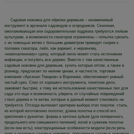
Садовая ножовка для обрезки деревьев – незаменимый
инструмент в арсенале садоводов и огородников. Сезонная,
омолаживающая или оздоровительная подрезка требуются любым
культурам, а возможности секаторов ограничены – попытка срезать
с их помощью ветви с большим диаметром приведет скорее к
поломке секатора, либо, как вариант, к неровному,
«измочаленному» срезу, который легко может стать источником
инфекции, и погубить все дерево. Вместе с тем качественные
садовые ножовки для деревьев, купить которые оптом, а также в
розницу, предлагает по низким ценам, в частности, торговая
компания «Арсенал Товаров» в Воронеже, обеспечивают ровный
чистый срез. Спил от хорошего инструмента, понятное дело,
заживает быстрее, к тому же использование качественных пил для
сада это еще и возможность уберечь от случайных повреждений
ствол дерева и те ветви, которые в данный момент спиливать не
требуется. Отсюда вытекают критерии выбора этих покупок: сталь,
из которой изготовлено полотно; длина полотна и способ его
крепления к рукоятке; форма и заточка зубьев (для поперечного,
продольного или смешанного пиления); изгиб и сужение полотна
(если они есть); конструкционные особенности модели (если речь
идет о складных садовых ножовках, популярных садовых ножовках