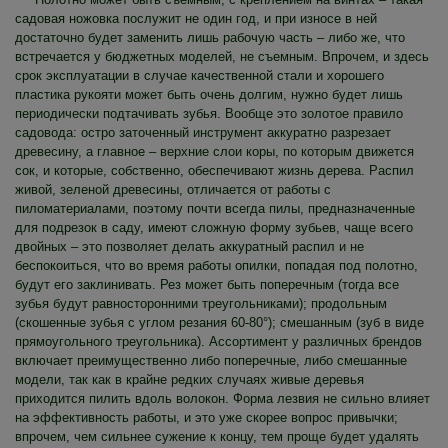
садовая ножовка послужит не один год, и при износе в ней
достаточно будет заменить лишь рабочую часть – либо же, что
встречается у бюджетных моделей, не съемным. Впрочем, и здесь
срок эксплуатации в случае качественной стали и хорошего
пластика рукояти может быть очень долгим, нужно будет лишь
периодически подтачивать зубья. Вообще это золотое правило
садовода: остро заточенный инструмент аккуратно разрезает
древесину, а главное – верхние слои коры, по которым движется
сок, и которые, собственно, обеспечивают жизнь дерева. Распил
живой, зеленой древесины, отличается от работы с
пиломатериалами, поэтому почти всегда пилы, предназначенные
для подрезок в саду, имеют сложную форму зубьев, чаще всего
двойных – это позволяет делать аккуратный распил и не
беспокоиться, что во время работы опилки, попадая под полотно,
будут его заклинивать. Рез может быть поперечным (тогда все
зубья будут равносторонними треугольниками); продольным
(скошенные зубья с углом резания 60-80°); смешанным (зуб в виде
прямоугольного треугольника). Ассортимент у различных брендов
включает преимущественно либо поперечные, либо смешанные
модели, так как в крайне редких случаях живые деревья
приходится пилить вдоль волокон. Форма лезвия не сильно влияет
на эффективность работы, и это уже скорее вопрос привычки;
впрочем, чем сильнее сужение к концу, тем проще будет удалять