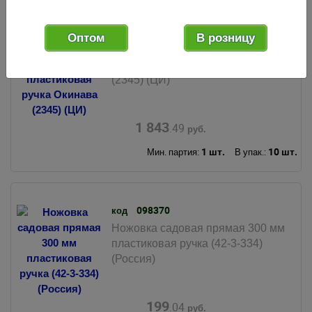
124857
код
Оптом
В розницу
Ножовка садовая прямая 300 мм
6TPI пластиковая ручка Окинава
(2345) (ЦИ)
1 843
.49
руб.
1 шт.
10 шт.
Мин. партия:
В упак.:
098370
код
Ножовка садовая прямая 300 мм
пластиковая ручка (42-3-334)
(Россия)
199
.04
руб.