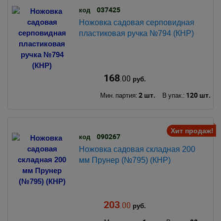
037425
код
Ножовка садовая серповидная
пластиковая ручка №794 (КНР)
168
.00
руб.
2 шт.
120 шт.
Мин. партия:
В упак.:
Хит продаж!
090267
код
Ножовка садовая складная 200
мм Прунер (№795) (КНР)
203
.00
руб.