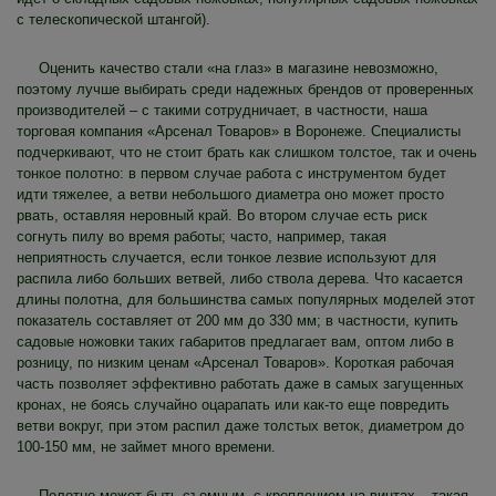
с телескопической штангой).
Оценить качество стали «на глаз» в магазине невозможно,
поэтому лучше выбирать среди надежных брендов от проверенных
производителей – с такими сотрудничает, в частности, наша
торговая компания «Арсенал Товаров» в Воронеже. Специалисты
подчеркивают, что не стоит брать как слишком толстое, так и очень
тонкое полотно: в первом случае работа с инструментом будет
идти тяжелее, а ветви небольшого диаметра оно может просто
рвать, оставляя неровный край. Во втором случае есть риск
согнуть пилу во время работы; часто, например, такая
неприятность случается, если тонкое лезвие используют для
распила либо больших ветвей, либо ствола дерева. Что касается
длины полотна, для большинства самых популярных моделей этот
показатель составляет от 200 мм до 330 мм; в частности, купить
садовые ножовки таких габаритов предлагает вам, оптом либо в
розницу, по низким ценам «Арсенал Товаров». Короткая рабочая
часть позволяет эффективно работать даже в самых загущенных
кронах, не боясь случайно оцарапать или как-то еще повредить
ветви вокруг, при этом распил даже толстых веток, диаметром до
100-150 мм, не займет много времени.
Полотно может быть съемным, с креплением на винтах – такая