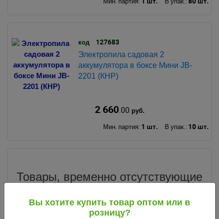
1 шт.
80 шт.
Мин. партия:
В упак.:
127683
код
Электропила садовая 2
аккумулятора в боксе Мини JB-
2201 (КНР)
2 660
.00
руб.
1 шт.
10 шт.
Мин. партия:
В упак.:
Товары, временно отсутствующие
в продаже
Вы хотите купить товар оптом или в
розницу?