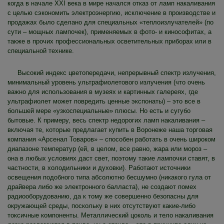
когда в начале XXI века в мире начался отказ от ламп накаливания
с целью сэкономить электроэнергию, исключение в производстве и
продажах было сделано для специальных «теплоизлучателей» (по
сути – мощных лампочек), применяемых в фото- и кинософитах, а
также в прочих профессиональных осветительных приборах или в
специальной технике.
Высокий индекс цветопередачи, непрерывный спектр излучения,
минимальный уровень ультрафиолетового излучения (что очень
важно для использования в музеях и картинных галереях, где
ультрафиолет может повредить ценные экспонаты) – это все в
большей мере «узкоспециальные» плюсы. Но есть и сугубо
бытовые. К примеру, весь спектр недорогих ламп накаливания –
включая те, которые предлагает купить в Воронеже наша торговая
компания «Арсенал Товаров» – способен работать в очень широком
диапазоне температур (ей, в целом, все равно, жара или мороз –
она в любых условиях даст свет, поэтому такие лампочки ставят, в
частности, в холодильники и духовки). Работают источники
освещения подобного типа абсолютно бесшумно (никакого гула от
драйвера либо же электронного балласта), не создают помех
радиооборудованию, да к тому же совершенно безопасны для
окружающей среды, поскольку в них отсутствуют какие-либо
токсичные компоненты. Металлический цоколь и тело накаливания