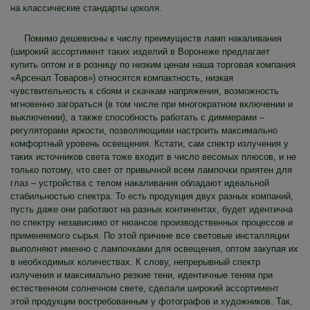
на классические стандарты цоколя.
Помимо дешевизны к числу преимуществ ламп накаливания
(широкий ассортимент таких изделий в Воронеже предлагает
купить оптом и в розницу по низким ценам наша торговая компания
«Арсенал Товаров») относятся компактность, низкая
чувствительность к сбоям и скачкам напряжения, возможность
мгновенно загораться (в том числе при многократном включении и
выключении), а также способность работать с диммерами –
регуляторами яркости, позволяющими настроить максимально
комфортный уровень освещения. Кстати, сам спектр излучения у
таких источников света тоже входит в число весомых плюсов, и не
только потому, что свет от привычной всем лампочки приятен для
глаз – устройства с телом накаливания обладают идеальной
стабильностью спектра. То есть продукция двух разных компаний,
пусть даже они работают на разных континентах, будет идентична
по спектру независимо от нюансов производственных процессов и
применяемого сырья. По этой причине все световые инсталляции
выполняют именно с лампочками для освещения, оптом закупая их
в необходимых количествах. К слову, непрерывный спектр
излучения и максимально резкие тени, идентичные теням при
естественном солнечном свете, сделали широкий ассортимент
этой продукции востребованным у фотографов и художников. Так,