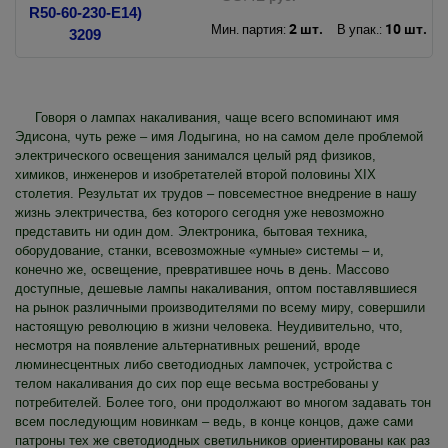
2 шт.
10 шт.
Мин. партия:
В упак.:
Говоря о лампах накаливания, чаще всего вспоминают имя
Эдисона, чуть реже – имя Лодыгина, но на самом деле проблемой
электрического освещения занимался целый ряд физиков,
химиков, инженеров и изобретателей второй половины XIX
столетия. Результат их трудов – повсеместное внедрение в нашу
жизнь электричества, без которого сегодня уже невозможно
представить ни один дом. Электроника, бытовая техника,
оборудование, станки, всевозможные «умные» системы – и,
конечно же, освещение, превратившее ночь в день. Массово
доступные, дешевые лампы накаливания, оптом поставлявшиеся
на рынок различными производителями по всему миру, совершили
настоящую революцию в жизни человека. Неудивительно, что,
несмотря на появление альтернативных решений, вроде
люминесцентных либо светодиодных лампочек, устройства с
телом накаливания до сих пор еще весьма востребованы у
потребителей. Более того, они продолжают во многом задавать тон
всем последующим новинкам – ведь, в конце концов, даже сами
патроны тех же светодиодных светильников ориентированы как раз