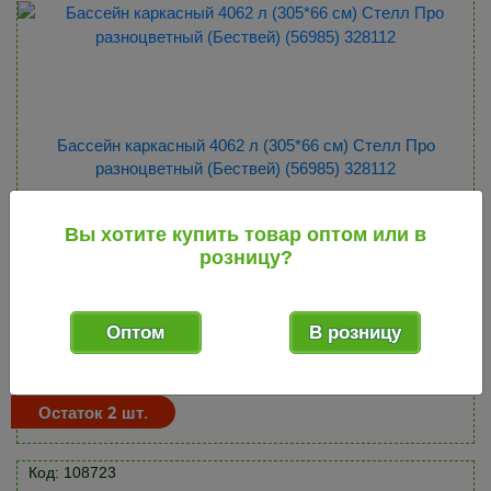
Бассейн каркасный 4062 л (305*66 см) Стелл Про
разноцветный (Бествей) (56985) 328112
Вы хотите купить товар оптом или в
Распродажа!
розницу?
Оптовая цена:
11 131
.84
руб.
Оптом
В розницу
5 565
.92
руб.
Скидка!
50%
Остаток 2 шт.
Код: 108723