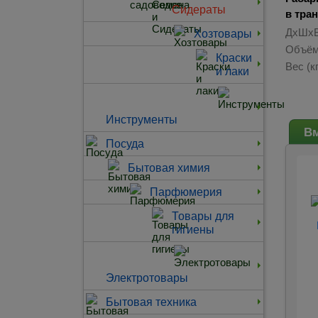
Сидераты
в тра
ДхШхВ
Хозтовары
Объём
Краски
Вес (кг
и лаки
Инструменты
Вм
Посуда
Бытовая химия
Парфюмерия
Товары для
гигиены
Электротовары
Бытовая техника