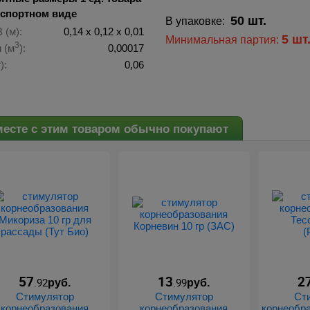
нспортном виде
50 шт.
В упаковке:
 (м):
0,14 х 0,12 х 0,01
5 шт
Минимальная партия:
3
 (м
):
0,00017
):
0,06
есте с этим товаром обычно покупают
57
13
2
.92
.99
руб.
руб.
Стимулятор
Стимулятор
Ст
корнеобразования
корнеобразования
корнеобра