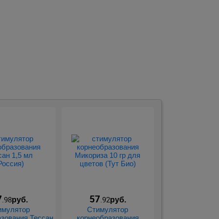
.
7
57
.98
.92
руб.
руб.
имулятор
Стимулятор
зования Тессан
корнеобразования