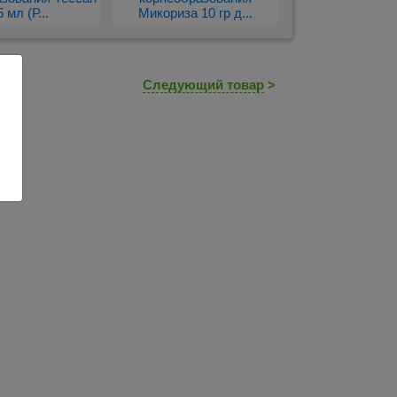
5 мл (Р...
Микориза 10 гр д...
Следующий товар
>