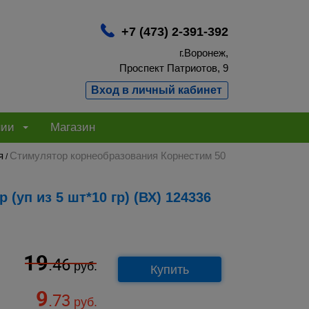
+7 (473) 2-391-392
г.Воронеж,
Проспект Патриотов, 9
Вход в личный кабинет
нии
Магазин
я
Стимулятор корнеобразования Корнестим 50
/
(уп из 5 шт*10 гр) (ВХ) 124336
19
.46
руб.
Купить
9
.73
руб.