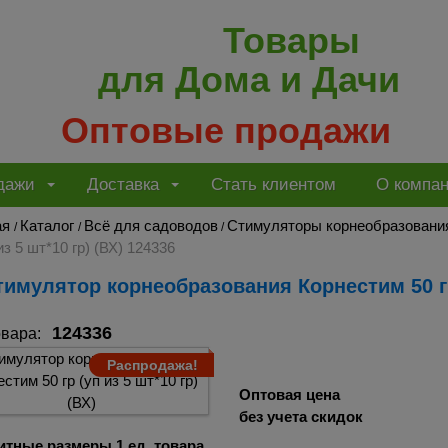
Товары
для Дома и Дачи
Оптовые продажи
дажи
Доставка
Стать клиентом
О компа
ая
Каталог
Всё для садоводов
Стимуляторы корнеобразовани
/
/
/
 из 5 шт*10 гр) (ВХ) 124336
Стимулятор корнеобразования Корнестим 50 гр 
124336
овара:
Распродажа!
Оптовая цена
без учета скидок
итные размеры 1 ед. товара