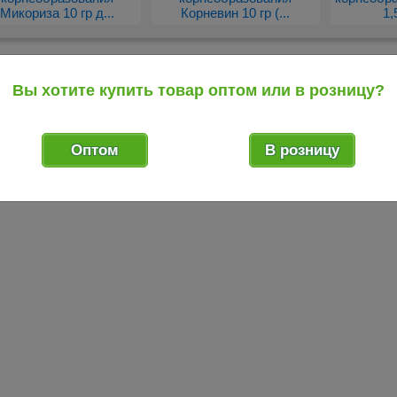
Микориза 10 гр д...
Корневин 10 гр (...
1,
редыдущий товар
Вы хотите купить товар оптом или в розницу?
Оптом
В розницу