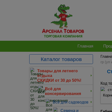
Главная
Про
Главн
Каталог товаров
гр (уп
Товары для летнего
отдыха
СКИДКИ от 30 до 50%!
Код т
Всё для
консервирования
Всё для садоводов
Семена и
Габар