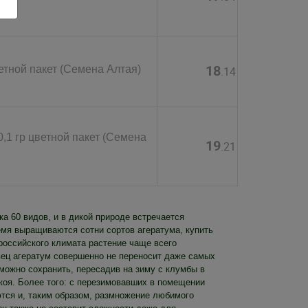
18
етной пакет (Семена Алтая)
.14
,1 гр цветной пакет (Семена
19
.21
а 60 видов, и в дикой природе встречается
мя выращиваются сотни сортов агератума, купить
российского климата растение чаще всего
вец агератум совершенно не переносит даже самых
можно сохранить, пересадив на зиму с клумбы в
коя. Более того: с перезимовавших в помещении
ются и, таким образом, размножение любимого