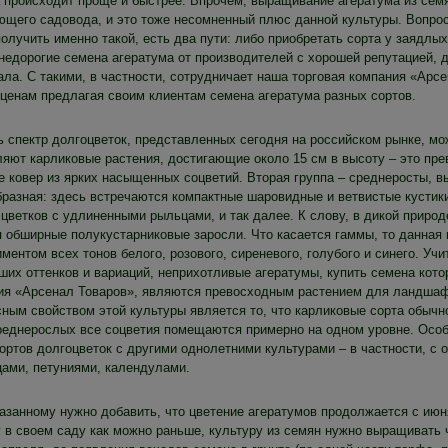
а происходит проще и быстрее. Впрочем, выращивание агератума из сем
ющего садовода, и это тоже несомненный плюс данной культуры. Вопро
олучить именно такой, есть два пути: либо приобретать сорта у заядлы
 недорогие семена агератума от производителей с хорошей репутацией,
ла. С такими, в частности, сотрудничает наша торговая компания «Арсе
 ценам предлагая своим клиентам семена агератума разных сортов.
ь спектр долгоцветок, представленных сегодня на российском рынке, мо
ляют карликовые растения, достигающие около 15 см в высоту – это пре
е ковер из ярких насыщенных соцветий. Вторая группа – среднеросты, в
бразная: здесь встречаются компактные шаровидные и ветвистые кустики
цветков с удлиненными рыльцами, и так далее. К слову, в дикой природе
я обширные полукустарниковые заросли. Что касается гаммы, то данная
ментом всех тонов белого, розового, сиреневого, голубого и синего. Уч
ших оттенков и вариаций, неприхотливые агератумы, купить семена кото
ия «Арсенал Товаров», являются превосходным растением для ландшафт
сным свойством этой культуры является то, что карликовые сорта обычн
среднерослых все соцветия помещаются примерно на одном уровне. Осо
сортов долгоцветок с другими однолетними культурами – в частности, с
цами, петуниями, календулами.
казанному нужно добавить, что цветение агератумов продолжается с июн
у в своем саду как можно раньше, культуру из семян нужно выращивать 