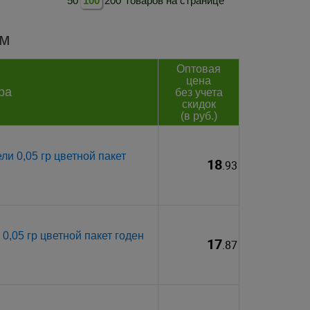
50
100
200
товаров на странице
ум
Оптовая
цена
ра
без учета
скидок
(в руб.)
и 0,05 гр цветной пакет
18
.93
0,05 гр цветной пакет годен
17
.87