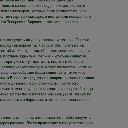
ян также не составит сложности даже для
с лишь в качественном посадочном материале, и
х коллекционеров, которые сами разводят их, или
 долгие годы занимающихся поставками посадочного
нал Товаров» в Воронеже, оптом и в розницу по
жно разделить на две условные категории. Первую
восходный вариант для того, чтобы получить на
ысотой до 30 см, пожалуй, самая многочисленная и
, плотные и рыхлые, мелкие и крупные соцветия,
 агератумы могут достигать высоты в 50-60 см,
 цветоводческая культура может похвастать богатым
итывая разнообразие форм соцветий, а также игру
рых в Воронеже предлагает, например, наша торговая
ного дизайна любой сложности. Кроме того,
о имеют многоярусное расположение соцветий, тогда
бенно эффектно смотрятся комбинации из разных по
 окрашенными в бордовые, желтые, оранжевые тона
я вплоть до первых заморозков, но, чтобы получить
через рассаду. Посев производят в конце марта либо