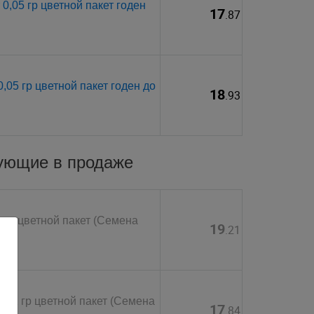
0,05 гр цветной пакет годен
17
.87
05 гр цветной пакет годен до
18
.93
вующие в продаже
 гр цветной пакет (Семена
19
.21
0,1 гр цветной пакет (Семена
17
.84