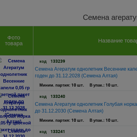
Семена агерат
Фото
Название това
товара
133239
код
Семена Агератум однолетник Весенние капел
годен до 31.12.2028 (Семена Алтая)
10 шт.
10 шт.
Миним. партия:
В упак.:
133240
код
Семена Агератум однолетник Голубая норка 
до 31.12.2030 (Семена Алтая)
10 шт.
10 шт.
Миним. партия:
В упак.:
133241
код