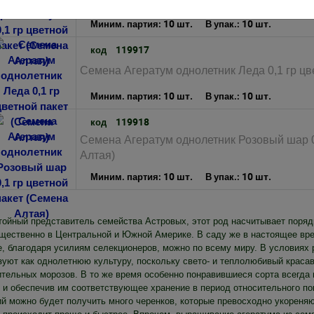
Алтая)
10 шт.
10 шт.
Миним. партия:
В упак.:
119917
код
Семена Агератум однолетник Леда 0,1 гр цв
10 шт.
10 шт.
Миним. партия:
В упак.:
119918
код
Семена Агератум однолетник Розовый шар 0
Алтая)
10 шт.
10 шт.
Миним. партия:
В упак.:
тойный представитель семейства Астровых, этот род насчитывает порядк
щественно в Центральной и Южной Америке. В саду же в настоящее вре
е, благодаря усилиям селекционеров, можно по всему миру. В условиях 
зуют как однолетнюю культуру, поскольку свето- и теплолюбивый краса
ительных морозов. В то же время особенно понравившиеся сорта всегда 
, и обеспечив им соответствующее хранение в период относительного по
ий можно будет получить много черенков, которые превосходно укореня