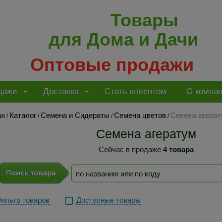
Товары
для Дома и Дачи
Оптовые продажи
дажи
Доставка
Стать клиентом
О компа
ая
Каталог
Семена и Сидераты
Семена цветов
Семена агерат
/
/
/
/
Семена агератум
Сейчас в продаже
4 товара
ильтр товаров
Доступные товары