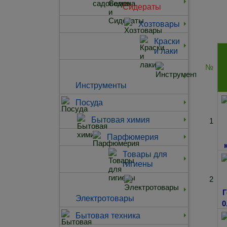
Сидераты
Хозтовары
Краски
и лаки
№
Инструменты
Посуда
Бытовая химия
1
Парфюмерия
Товары для
гигиены
2
Электротовары
Бытовая техника