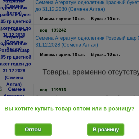
Семена Агератум однолетник Красный букет 
до 31.12.2030 (Семена Алтая)
10 шт.
10 шт.
Миним. партия:
В упак.:
133242
код
Семена Агератум однолетник Розовый шар 0,
31.12.2028 (Семена Алтая)
10 шт.
10 шт.
Миним. партия:
В упак.:
Товары, временно отсутст
119913
код
Семена Агератум однолетник Белый шар 0,1
Алтая)
Вы хотите купить товар оптом или в розницу?
10 шт.
10 шт.
Миним. партия:
В упак.:
119916
код
Оптом
В розницу
Семена Агератум однолетник Красный букет 