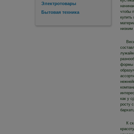
кустик
Электротовары
начина
чтобы п
Бытовая техника
купить
материа
низким
Вес
состав
лужайк
разноо
формы 
образу
ассорти
нежней
компан
интере
как у 
росту 
бархат
К с
красот