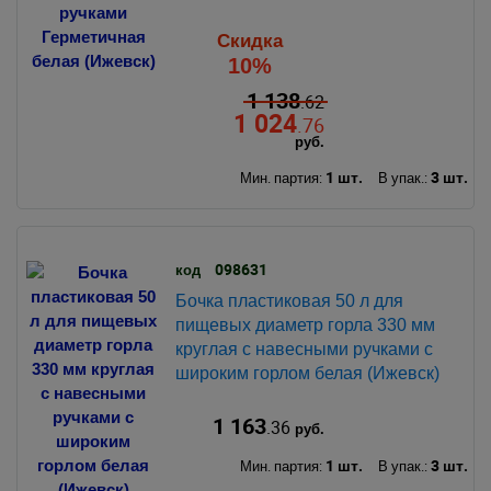
Скидка
10%
1 138
.62
1 024
.76
руб.
1 шт.
3 шт.
Мин. партия:
В упак.:
098631
код
Бочка пластиковая 50 л для
пищевых диаметр горла 330 мм
круглая с навесными ручками с
широким горлом белая (Ижевск)
1 163
.36
руб.
1 шт.
3 шт.
Мин. партия:
В упак.: