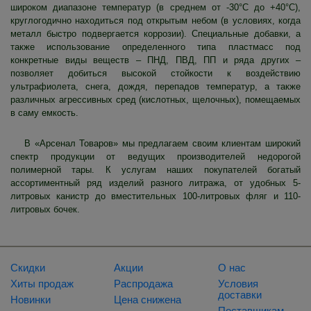
широком диапазоне температур (в среднем от -30°C до +40°C),
круглогодично находиться под открытым небом (в условиях, когда
металл быстро подвергается коррозии). Специальные добавки, а
также использование определенного типа пластмасс под
конкретные виды веществ – ПНД, ПВД, ПП и ряда других –
позволяет добиться высокой стойкости к воздействию
ультрафиолета, снега, дождя, перепадов температур, а также
различных агрессивных сред (кислотных, щелочных), помещаемых
в саму емкость.
В «Арсенал Товаров» мы предлагаем своим клиентам широкий
спектр продукции от ведущих производителей недорогой
полимерной тары. К услугам наших покупателей богатый
ассортиментный ряд изделий разного литража, от удобных 5-
литровых канистр до вместительных 100-литровых фляг и 110-
литровых бочек.
Скидки
Акции
О нас
Хиты продаж
Распродажа
Условия
доставки
Новинки
Цена снижена
Поставщикам