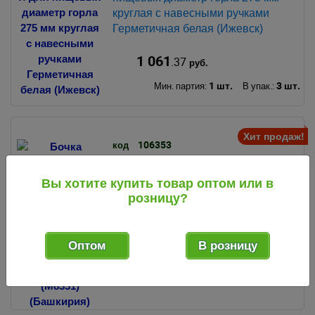
круглая с навесными ручками
Герметичная белая (Ижевск)
1 061
.37
руб.
1 шт.
3 шт.
Мин. партия:
В упак.:
Хит продаж!
106353
код
Бочка пластиковая 50 л для
Вы хотите купить товар оптом или в
непищевых диаметр горла 215 мм
розницу?
квадратная с навесными ручками
Эконом (М8331) (Башкирия)
Оптом
В розницу
598
.54
руб.
1 шт.
4 шт.
Мин. партия:
В упак.: