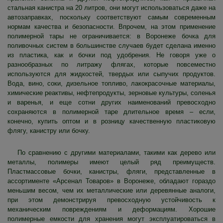
стальная канистра на 20 литров, они могут использоваться даже на
автозаправках, поскольку соответствуют самым современным
нормам качества и безопасности. Впрочем, на этом применение
полимерной тары не ограничивается: в Воронеже бочка для
поливочных систем в большинстве случаев будет сделана именно
из пластика, как и бочки под удобрения. Не говоря уже о
разнообразных по литражу флягах, которые повсеместно
используются для жидкостей, твердых или сыпучих продуктов.
Вода, вино, соки, дизельное топливо, лакокрасочные материалы,
химические реактивы, нефтепродукты, зерновые культуры, соленья
и варенья, и еще сотни других наименований превосходно
сохраняются в полимерной таре длительное время – если,
конечно, купить оптом и в розницу качественную пластиковую
флягу, канистру или бочку.
По сравнению с другими материалами, такими как дерево или
металлы, полимеры имеют целый ряд преимуществ.
Пластмассовые бочки, канистры, фляги, представленные в
ассортименте «Арсенал Товаров» в Воронеже, обладают гораздо
меньшим весом, чем их металлические или деревянные аналоги,
при этом демонстрируя превосходную устойчивость к
механическим повреждениям и деформациям. Хорошие
полимерные емкости для хранения могут эксплуатироваться в