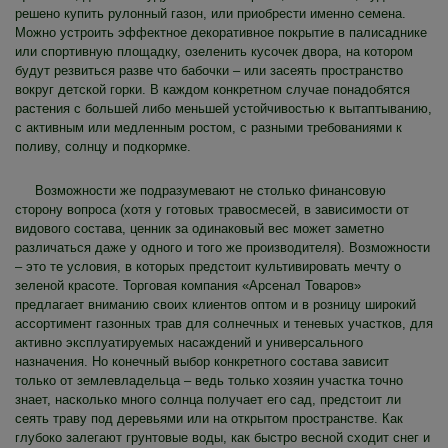
решено купить рулонный газон, или приобрести именно семена.
Можно устроить эффектное декоративное покрытие в палисаднике
или спортивную площадку, озеленить кусочек двора, на котором
будут резвиться разве что бабочки – или засеять пространство
вокруг детской горки. В каждом конкретном случае понадобятся
растения с большей либо меньшей устойчивостью к вытаптыванию,
с активным или медленным ростом, с разными требованиями к
поливу, солнцу и подкормке.
Возможности же подразумевают не столько финансовую
сторону вопроса (хотя у готовых травосмесей, в зависимости от
видового состава, ценник за одинаковый вес может заметно
различаться даже у одного и того же производителя). Возможности
– это те условия, в которых предстоит культивировать мечту о
зеленой красоте. Торговая компания «Арсенал Товаров»
предлагает вниманию своих клиентов оптом и в розницу широкий
ассортимент газонных трав для солнечных и теневых участков, для
активно эксплуатируемых насаждений и универсального
назначения. Но конечный выбор конкретного состава зависит
только от землевладельца – ведь только хозяин участка точно
знает, насколько много солнца получает его сад, предстоит ли
сеять траву под деревьями или на открытом пространстве. Как
глубоко залегают грунтовые воды, как быстро весной сходит снег и