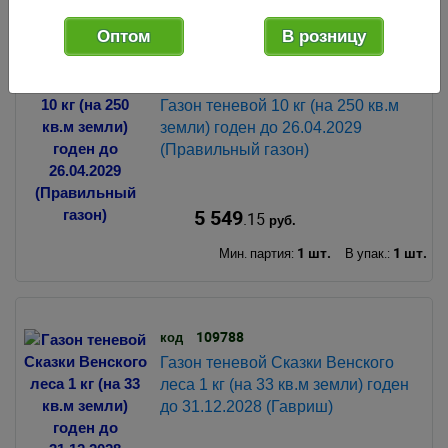
Оптом
В розницу
124144
код
Газон теневой 10 кг (на 250 кв.м
земли) годен до 26.04.2029
(Правильный газон)
5 549
.15
руб.
1 шт.
1 шт.
Мин. партия:
В упак.:
109788
код
Газон теневой Сказки Венского
леса 1 кг (на 33 кв.м земли) годен
до 31.12.2028 (Гавриш)