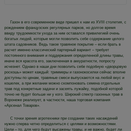
Газон в его современном виде пришел к нам из XVIII столетия, с
рождением французских регулярных парков, но долгое время
ввиду трудоемкости ухода за ним оставался привилегией очень
богатых людей, которые могли позволить себе содержание целого
штата садовников. Ведь такое травяное покрытие – если брать в
расчет именно классический партерный вариант – требует
постоянного внимания и поддержания определенной длины травы,
иначе вся красота его, заключенная в аккуратности, попросту
исчезнет. Однако в наши дни позволить себе подобную «дворцовую
роскошь» может каждый: триммеры и газонокосилки сейчас вполне
доступны по ценам, травяные смеси выпускаются на любой вкус и
кошелек, а при желании можно скомпоновать семена отдельных
трав под конкретные задачи и засеять лужайку, подобной которой
точно не будет больше ни у кого. Широкий спектр газонных трав в
Воронеже реализует, в частности, наша торговая компания
«Арсенал Товаров».
С точки зрения агротехники при создании таких насаждений
нужно сперва четно определиться с целями и возможностями.
Цели – то, для чего будут высажены травы, и не важно, будет ли