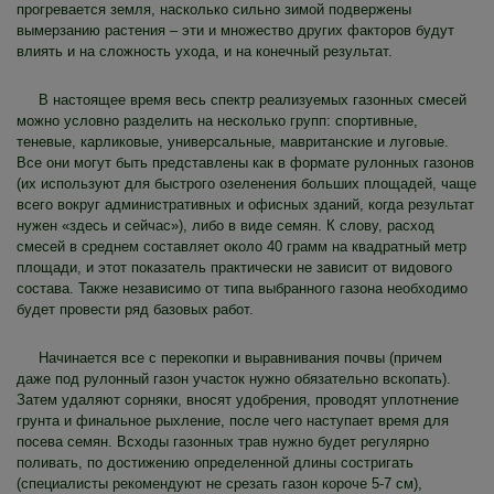
прогревается земля, насколько сильно зимой подвержены
вымерзанию растения – эти и множество других факторов будут
влиять и на сложность ухода, и на конечный результат.
В настоящее время весь спектр реализуемых газонных смесей
можно условно разделить на несколько групп: спортивные,
теневые, карликовые, универсальные, мавританские и луговые.
Все они могут быть представлены как в формате рулонных газонов
(их используют для быстрого озеленения больших площадей, чаще
всего вокруг административных и офисных зданий, когда результат
нужен «здесь и сейчас»), либо в виде семян. К слову, расход
смесей в среднем составляет около 40 грамм на квадратный метр
площади, и этот показатель практически не зависит от видового
состава. Также независимо от типа выбранного газона необходимо
будет провести ряд базовых работ.
Начинается все с перекопки и выравнивания почвы (причем
даже под рулонный газон участок нужно обязательно вскопать).
Затем удаляют сорняки, вносят удобрения, проводят уплотнение
грунта и финальное рыхление, после чего наступает время для
посева семян. Всходы газонных трав нужно будет регулярно
поливать, по достижению определенной длины состригать
(специалисты рекомендуют не срезать газон короче 5-7 см),