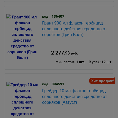
136407
код
Грант 900 мл флакон гербицид
сплошного действия средство от
сорняков (Грин Бэлт)
2 277
.98
руб.
1 шт.
12 шт.
Мин. партия:
В упак.:
Хит продаж!
094591
код
Грейдер 10 мл флакон гербицид
сплошного действия средство от
сорняков (Август)