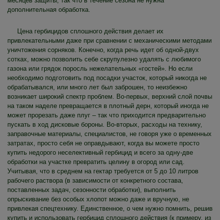
месяцев защиты, так что в течение сезона не нужна
дополнительная обработка.
Цена гербицидов сплошного действия делает их
привлекательными даже при сравнении с механическими методами
уничтожения сорняков. Конечно, когда речь идет об одной-двух
сотках, можно позволить себе скрупулезно удалять с любимого
газона или грядок поросль нежелательных «гостей». Но если
необходимо подготовить под посадки участок, который никогда не
обрабатывался, или много лет был заброшен, то неизбежно
возникает широкий спектр проблем. Во-первых, верхний слой почвы
на таком наделе превращается в плотный дерн, который иногда не
может прорезать даже плуг – так что приходится предварительно
пускать в ход дисковые бороны. Во-вторых, расходы на технику,
заправочные материалы, специалистов, не говоря уже о временных
затратах, просто себя не оправдывают, когда вы можете просто
купить недорого неселективный гербицид и всего за одну-две
обработки на участке превратить целину в огород или сад.
Учитывая, что в среднем на гектар требуется от 5 до 10 литров
рабочего раствора (в зависимости от конкретного состава,
поставленных задач, сезонности обработки), выполнить
опрыскивание без особых хлопот можно даже и вручную, не
привлекая спецтехнику. Единственное, о чем нужно помнить, решив
купить и использовать гербицид сплошного действия (к примеру, из