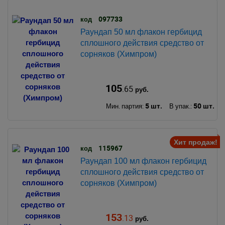
097733
код
Раундап 50 мл флакон гербицид
сплошного действия средство от
сорняков (Химпром)
105
.65
руб.
5 шт.
50 шт.
Мин. партия:
В упак.:
Хит продаж!
115967
код
Раундап 100 мл флакон гербицид
сплошного действия средство от
сорняков (Химпром)
153
.13
руб.