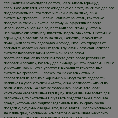
специалисты рекомендуют до того, как выбирать гербицид
сплошного действия, сперва определиться с тем, какой тип для вас
предпочтительнее: это могут быть либо контактные, либо
системные препараты. Первые начинают работать, как только
попадут на стебли и листья, поэтому их эффективнее всего
использовать в борьбе с однолетними сорняками, у которых
необходимо оперативно уничтожать надземную часть. Системные
гербициды, в отличие от контактных, напротив, незаменимые
помощники всех тех садоводов и огородников, кто страдает от
засилья многолетних сорных трав. Глубокая и развитая корневая
система позволяет таким растениям раз за разом
восстанавливаться на прежнем месте даже после регулярных
прополок и вспашек, поэтому для ликвидации этой проблемы нужно
уничтожить корни, что с успехом и выполняют качественные
системные препараты. Впрочем, такие составы отлично
справляются не только с корнями: они могут также подавлять
развитие на уровне тканей и клеток, либо блокировать жизненно
важные процессы, как тот же фотосинтез. Кроме того, если
контактные неселективные гербициды предназначены только для
распыления, то системные могут быть представлены в формате
гранул, которые необходимо заделывать в почву сразу после
посадки культурных овощей, ягод либо злаков. Пролонгированное
действие гранулированных комплексов обеспечивает несколько