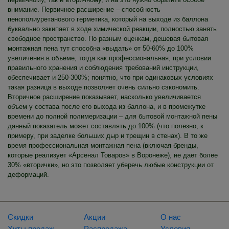
внимание. Первичное расширение – способность
пенополиуретанового герметика, который на выходе из баллона
буквально закипает в ходе химической реакции, полностью занять
свободное пространство. По разным оценкам, дешевая бытовая
монтажная пена тут способна «выдать» от 50-60% до 100%
увеличения в объеме, тогда как профессиональная, при условии
правильного хранения и соблюдения требований инструкции,
обеспечивает и 250-300%; понятно, что при одинаковых условиях
такая разница в выходе позволяет очень сильно сэкономить.
Вторичное расширение показывает, насколько увеличивается
объем у состава после его выхода из баллона, и в промежутке
времени до полной полимеризации – для бытовой монтажной пены
данный показатель может составлять до 100% (что полезно, к
примеру, при заделке больших дыр и трещин в стенах). В то же
время профессиональная монтажная пена (включая бренды,
которые реализует «Арсенал Товаров» в Воронеже), не дает более
30% «вторички», но это позволяет уберечь любые конструкции от
деформаций.
Скидки
Акции
О нас
Хиты продаж
Распродажа
Условия