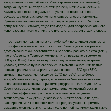
инструмента после работы особым аэрозольным очистителем),
тогда как купить бытовую монтажную пену можно «как есть». К
баллону крепится специальная трубочка, с помощью нее и
осуществляется распыление пенополиуретанового герметика.
Однако этот вариант означает, что израсходовать этот баллон
придется весь целиком, тогда как модель для профессионального
использования можно снимать с пистолета, а затем ставить снова.
Бытовая монтажная пена «с трубочкой» не слишком отличается
от профессиональной: она тоже может быть одно- или – реже –
двухкомпонентной; поставляется в баллонах разного объема (так, у
нас в «Арсенале Товаров» можно купить продукцию объемом от
500 до 750 мл). Ее тоже выпускают под разные температурные
условия, которые нужно обеспечить в момент нанесения: летние
составы рассчитаны на работу в диапазоне от +5°C до +35°C,
зимние – на холодную погоду от -10°C до -35°C, а наиболее
востребованная и популярная, всесезонная бытовая монтажная
пена, может применяться при температурах от -10°C и до +35°C.
Сезонность здесь критически важна, ведь конкретный состав
способен эффективно расширяться только при заданных
температурах; в «чужом» диапазоне он может вообще не дать
расширения, или же повести себя непредсказуемо – к примеру,
выдавить оконную раму. Только после полной полимеризации такие