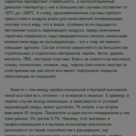
герметики приобретают стабильность, а эксплуатационный
диапазон температур у них в большинстве случаев составляет от
-50°C до +100°C. К слову, однокомпонентные составы требуют
присутствия в воздухе влаги для качественной полимеризации,
поэтому что в жару, что в мороз, особенно если ощущается
явственная сухость окружающего воздуха, перед нанесением
герметика поверхность надо предварительно смочить небольшим
количеством воды из пульверизатора – это к тому же немного
повышает адгезию. Состав отлично закрепляется на большинстве
строительных и отделочных материалов: кирпич, бетон, дерево,
металлы, ПВХ, листовые пластики. Вовсе не ложится на масляную
пленку, полиэтилен, силикон, лед, тефлон (пистолеты изнутри по
этой причине как раз почти все имеют тефлоновое покрытие,
облегчающее их очищение).
Вместе с тем между профессиональной и бытовой монтажной
пеной все-таки есть отличия – в основном в нюансах. К примеру, в
первом случае выход композиции, в зависимости от условий
окружающей среды, может достигать 70 литров, а во втором
максимум 40 литров. Показатели усадки после отвердевания у них
тоже разные: 3% против 5-7%. Наконец, этот материал в
профессиональном и в бытовом исполнении значительно
различается по своим способностям к расширению, как
первичному, так и вторичному, и на это нужно обратить особое