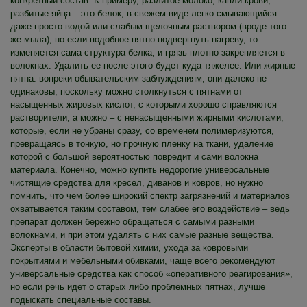
конкретный состав. К примеру, разлитое молоко, капли крови,
разбитые яйца – это белок, в свежем виде легко смывающийся
даже просто водой или слабым щелочным раствором (вроде того
же мыла), но если подобное пятно подвергнуть нагреву, то
изменяется сама структура белка, и грязь плотно закрепляется в
волокнах. Удалить ее после этого будет куда тяжелее. Или жирные
пятна: вопреки обывательским заблуждениям, они далеко не
одинаковы, поскольку можно столкнуться с пятнами от
насыщенных жировых кислот, с которыми хорошо справляются
растворители, а можно – с ненасыщенными жирными кислотами,
которые, если не убраны сразу, со временем полимеризуются,
превращаясь в тонкую, но прочную пленку на ткани, удаление
которой с большой вероятностью повредит и сами волокна
материала. Конечно, можно купить недорогие универсальные
чистящие средства для кресел, диванов и ковров, но нужно
помнить, что чем более широкий спектр загрязнений и материалов
охватывается таким составом, тем слабее его воздействие – ведь
препарат должен бережно обращаться с самыми разными
волокнами, и при этом удалять с них самые разные вещества.
Эксперты в области бытовой химии, ухода за ковровыми
покрытиями и мебельными обивками, чаще всего рекомендуют
универсальные средства как способ «оперативного реагирования»,
но если речь идет о старых либо проблемных пятнах, лучше
подыскать специальные составы.