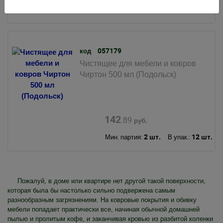
3 шт.
15 шт.
Мин. партия:
В упак.:
057179
код
Чистящее для мебели и ковров
Чиртон 500 мл (Подольск)
142
.89
руб.
2 шт.
12 шт.
Мин. партия:
В упак.:
Пожалуй, в доме или квартире нет другой такой поверхности,
которая была бы настолько сильно подвержена самым
разнообразным загрязнениям. На ковровые покрытия и обивку
мебели попадает практически все, начиная обычной домашней
пылью и пролитым кофе, и заканчивая кровью из разбитой коленки