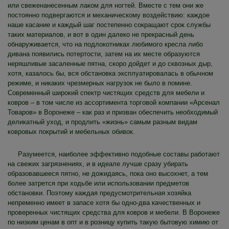
или свеженанесенным лаком для ногтей. Вместе с тем они же
постоянно подвергаются и механическому воздействию: каждое
наше касание и каждый шаг постепенно сокращают срок службы
таких материалов, и вот в один далеко не прекрасный день
обнаруживается, что на подлокотниках любимого кресла либо
дивана появились потертости, затем на их месте образуются
неряшливые засаленные пятна, скоро дойдет и до сквозных дыр,
хотя, казалось бы, вся обстановка эксплуатировалась в обычном
режиме, и никаких чрезмерных нагрузок не было в помине.
Современный широкий спектр чистящих средств для мебели и
ковров – в том числе из ассортимента торговой компании «Арсенал
Товаров» в Воронеже – как раз и призван обеспечить необходимый
деликатный уход, и продлить «жизнь» самым разным видам
ковровых покрытий и мебельных обивок.
Разумеется, наиболее эффективно подобные составы работают
на свежих загрязнениях, и в идеале лучше сразу убирать
образовавшееся пятно, не дожидаясь, пока оно высохнет, а тем
более затрется при ходьбе или использовании предметов
обстановки. Поэтому каждая предусмотрительная хозяйка
непременно имеет в запасе хотя бы одно-два качественных и
проверенных чистящих средства для ковров и мебели. В Воронеже
по низким ценам в опт и в розницу купить такую бытовую химию от