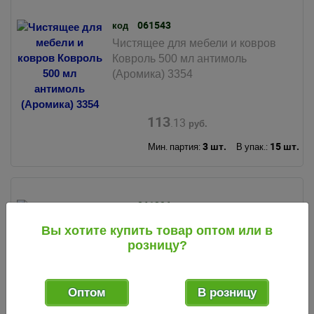
061543
код
Чистящее для мебели и ковров
Ковроль 500 мл антимоль
(Аромика) 3354
113
.13
руб.
3 шт.
15 шт.
Мин. партия:
В упак.:
061396
код
Чистящее для мебели и ковров
Вы хотите купить товар оптом или в
Ковроль 500 мл антистатик
розницу?
(Аромика) 3353
Оптом
В розницу
113
.13
руб.