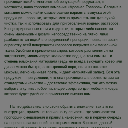
производителей с многолетней репутацией предлагает, в
частности, наша торговая компания «Арсенал Товаров». Сегодня в
магазине можно найти самые разные варианты выпуска этой
продукции – порошки, которые можно применять как для сухой
чистки, так и использовать для приготовления водных растворов.
Концентрированные гели и жидкости, которые либо наносятся
очень маленькими дозами непосредственно на пятно, либо
разбавляются водой в определенной пропорции, позволяя вести
обработку всей поверхности коврового покрытия или мебельной
ткани. Удобные в применении спреи, которые распыляются на
загрязнения, минимизируя количество воды, а тем самым – и
степень намокания материала (ведь не всегда высушить ковер или
диван можно быстро, а отсыревший ворс, если он остается
мокрым, легко начинает преть, и дает неприятный запах). Вся эта
продукция – при условии, что она произведена в соответствии со
стандартами качества – достаточно эффективна, так что можно
выбрать и купить любое чистящее средство для мебели и ковра,
которое будет удобнее в применении именно вам.
На что действительно стоит обратить внимание, так это на
инструкцию, причем не только на ту ее часть, где указываются
пропорции смешивания и правила нанесения, но в первую очередь
на перечень загрязнений, с которыми может бороться данный