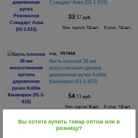
Стандарт Аква (01-1-515)
33
.57
руб.
12 шт.
12 шт.
Мин. партия:
В упак.:
051868
код
Кисть плоская 38 мм
искусственная щетина
деревянная ручка Хобби
Канекарон (01-1-615)
54
.13
руб.
6 шт.
12 шт.
Мин. партия:
В упак.:
Вы хотите купить товар оптом или в
розницу?
110138
код