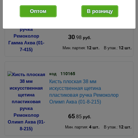
Кисть плоская 38 мм
искусственная щетина
Оптом
В розницу
пластиковая ручка Ремоколор
Гамма Аква (01-7-415)
30
.98
руб.
12 шт.
12 шт.
Мин. партия:
В упак.:
110165
код
Кисть плоская 38 мм
искусственная щетина
пластиковая ручка Ремоколор
Олимп Аква (01-8-215)
65
.85
руб.
4 шт.
12 шт.
Мин. партия:
В упак.: