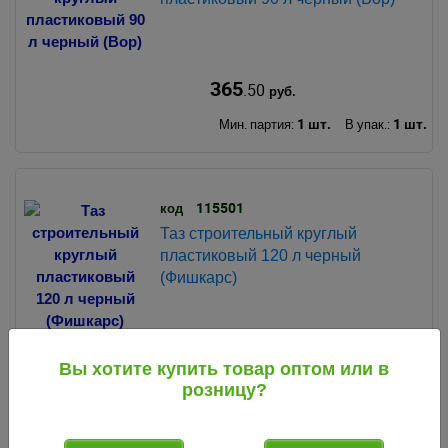
365
.50
руб.
1 шт.
1 шт.
Мин. партия:
В упак.:
115501
код
Таз строительный круглый
пластиковый 120 л черный
(Фишкарс)
748
.00
руб.
Вы хотите купить товар оптом или в
1 шт.
1 шт.
Мин. партия:
В упак.:
розницу?