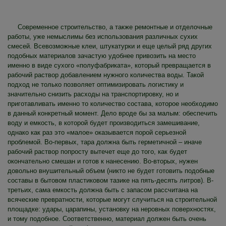
Современное строительство, а также ремонтные и отделочные
работы, уже немыслимы без использования различных сухих
смесей. Всевозможные клеи, штукатурки и еще целый ряд других
подобных материалов зачастую удобнее привозить на место
именно в виде сухого «полуфабриката», который превращается в
рабочий раствор добавлением нужного количества воды. Такой
подход не только позволяет оптимизировать логистику и
значительно снизить расходы на транспортировку, но и
приготавливать именно то количество состава, которое необходимо
в данный конкретный момент. Дело вроде бы за малым: обеспечить
воду и емкость, в которой будет производиться замешивание,
однако как раз это «малое» оказывается порой серьезной
проблемой. Во-первых, тара должна быть герметичной – иначе
рабочий раствор попросту вытечет еще до того, как будет
окончательно смешан и готов к нанесению. Во-вторых, нужен
довольно внушительный объем (никто не будет готовить подобные
составы в бытовом пластиковом тазике на пять-десять литров). В-
третьих, сама емкость должна быть с запасом рассчитана на
всяческие превратности, которые могут случиться на строительной
площадке: удары, царапины, установку на неровных поверхностях,
и тому подобное. Соответственно, материал должен быть очень