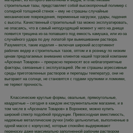
строительные тазы, представляет собой высокопрочный полимер с
солидной толщиной стенок – ему не страшны случайные
механические повреждения, переменные нагрузки, удары, падения
с высоты. Качественный строительный таз можно эксплуатировать,
не опасаясь, что в самый неподходящий момент у него на днище
появится трещина из-за попавшего под емкость камушка, или из-за
случайного удара по дну лопатой при вымешивании раствора.
Разумеется, такие изделия – включая широкий ассортимент
рабочих ведер и строительных тазов, оптом и в розницу по низким
ценам предлагаемых вниманию клиентов нашей торговой компании
«Арсенал Товаров» – прекрасно переносят все неблагоприятные
факторы, связанные с эксплуатацией. Им не страшны агрессивные
среды приготовленных растворов и перепады температур, они не
выгорают на солнце, не становятся с годами хрупкими и ломкими,
не теряют прочность.
Классические круглые формы, овальные, прямоугольные,
квадратные – сегодня в каждом инструментальном магазине, и в
том числе в «Арсенале Товаров» в Воронеже, можно купить
широкий спектр подобной продукции. Превосходная вместимость,
надежные металлические ручки (либо цельнолитые, выполненные в
одной массе с корпусом), которые спокойно выдерживают
переноску даже максимально заполненной рабочим раствором