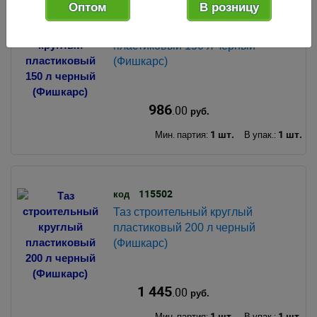
Оптом
В розницу
115500
код
Таз строительный круглый
пластиковый 150 л черный
(Фишкарс)
986
.00
руб.
1 шт.
1 шт.
Мин. партия:
В упак.:
115502
код
Таз строительный круглый
пластиковый 200 л черный
(Фишкарс)
1 445
.00
руб.
1 шт.
1 шт.
Мин. партия:
В упак.: