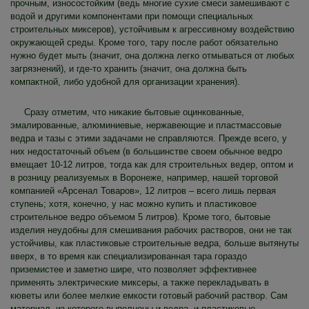
прочным, износостойким (ведь многие сухие смеси замешивают с
водой и другими компонентами при помощи специальных
строительных миксеров), устойчивым к агрессивному воздействию
окружающей среды. Кроме того, тару после работ обязательно
нужно будет мыть (значит, она должна легко отмываться от любых
загрязнений), и где-то хранить (значит, она должна быть
компактной, либо удобной для организации хранения).
Сразу отметим, что никакие бытовые оцинкованные,
эмалированные, алюминиевые, нержавеющие и пластмассовые
ведра и тазы с этими задачами не справляются. Прежде всего, у
них недостаточный объем (в большинстве своем обычное ведро
вмещает 10-12 литров, тогда как для строительных ведер, оптом и
в розницу реализуемых в Воронеже, например, нашей торговой
компанией «Арсенал Товаров», 12 литров – всего лишь первая
ступень; хотя, конечно, у нас можно купить и пластиковое
строительное ведро объемом 5 литров). Кроме того, бытовые
изделия неудобны для смешивания рабочих растворов, они не так
устойчивы, как пластиковые строительные ведра, больше вытянуты
вверх, в то время как специализированная тара гораздо
приземистее и заметно шире, что позволяет эффективнее
применять электрические миксеры, а также перекладывать в
кюветы или более мелкие емкости готовый рабочий раствор. Сам
материал, из которого выполнены и ведра, и пластиковые