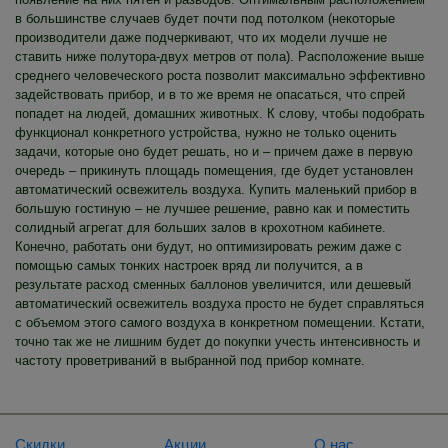
в большинстве случаев будет почти под потолком (некоторые
производители даже подчеркивают, что их модели лучше не
ставить ниже полутора-двух метров от пола). Расположение выше
среднего человеческого роста позволит максимально эффективно
задействовать прибор, и в то же время не опасаться, что спрей
попадет на людей, домашних животных. К слову, чтобы подобрать
функционал конкретного устройства, нужно не только оценить
задачи, которые оно будет решать, но и – причем даже в первую
очередь – прикинуть площадь помещения, где будет установлен
автоматический освежитель воздуха. Купить маленький прибор в
большую гостиную – не лучшее решение, равно как и поместить
солидный агрегат для больших залов в крохотном кабинете.
Конечно, работать они будут, но оптимизировать режим даже с
помощью самых тонких настроек вряд ли получится, а в
результате расход сменных баллонов увеличится, или дешевый
автоматический освежитель воздуха просто не будет справляться
с объемом этого самого воздуха в конкретном помещении. Кстати,
точно так же не лишним будет до покупки учесть интенсивность и
частоту проветриваний в выбранной под прибор комнате.
Скидки
Акции
О нас