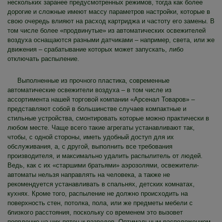
нескольких заранее предусмотренных режимов, тогда как более
дорогие и сложные имеют массу параметров настройки, которые в
свою очередь влияют на расход картриджа и частоту его замены. В
том числе более «продвинутые» из автоматических освежителей
воздуха оснащаются разными датчиками – например, света, или же
движения – срабатывание которых может запускать, либо
отключать распыление.
Выполненные из прочного пластика, современные
автоматические освежители воздуха – в том числе из
ассортимента нашей торговой компании «Арсенал Товаров» –
представляют собой в большинстве случаев компактные и
стильные устройства, смонтировать которые можно практически в
любом месте. Чаще всего такие агрегаты устанавливают так,
чтобы, с одной стороны, иметь удобный доступ для их
обслуживания, а, с другой, выполнить все требования
производителя, и максимально удалить распылитель от людей.
Ведь, как с их «старшими братьями» аэрозолями, освежители-
автоматы нельзя направлять на человека, а также не
рекомендуется устанавливать в спальнях, детских комнатах,
кухнях. Кроме того, распыление не должно происходить на
поверхность стен, потолка, пола, или же предметы мебели с
близкого расстояния, поскольку со временем это вызовет
появление на них пятен и разводов. Оптимальным расположением