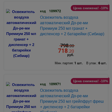
Цена снижена! -10%
109972
код
Освежитель воздуха
автоматический До-ре-ми
Премиум 250 мл гранат +
диспенсер + 2 батарейки (Сибиар)
798
.00
718
.20
руб.
1 шт.
6 шт.
Мин. партия:
В упак.:
Цена снижена! -10%
109971
код
Освежитель воздуха
автоматический До-ре-ми
Премиум 250 мл грейпфрут фреш
+ диспенсер + 2 батарейки