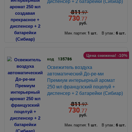
диспенсер + 2 батарейки (Сибиар)
811
.97
730
.77
руб.
1 шт.
6 шт.
Мин. партия:
В упак.:
Цена снижена! -10%
135786
код
Освежитель воздуха
автоматический До-ре-ми
Премиум интерьерный аромат
250 мл французский поцелуй +
диспенсер + 2 батарейки (Сибиар)
811
.97
730
.77
руб.
1 шт.
6 шт.
Мин. партия:
В упак.: