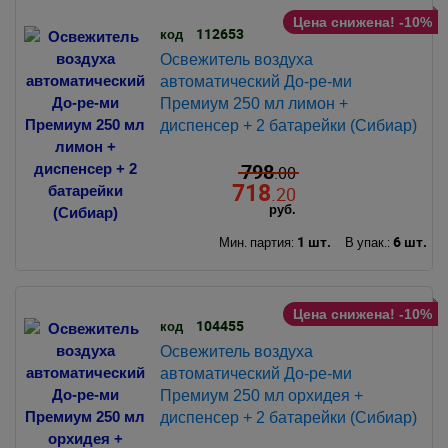
Цена снижена! -10%
112653
код
Освежитель воздуха
автоматический До-ре-ми
Премиум 250 мл лимон +
диспенсер + 2 батарейки (Сибиар)
798
.00
718
.20
руб.
1 шт.
6 шт.
Мин. партия:
В упак.:
Цена снижена! -10%
104455
код
Освежитель воздуха
автоматический До-ре-ми
Премиум 250 мл орхидея +
диспенсер + 2 батарейки (Сибиар)