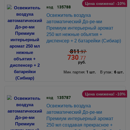
Цена снижена! -10%
135788
код
Освежитель воздуха
автоматический До-ре-ми
Премиум интерьерный аромат
250 мл нежные объятия +
диспенсер + 2 батарейки (Сибиар)
811
.97
730
.77
руб.
1 шт.
6 шт.
Мин. партия:
В упак.:
Цена снижена! -10%
135787
код
Освежитель воздуха
автоматический До-ре-ми
Премиум интерьерный аромат
250 мл создавая прекрасное +