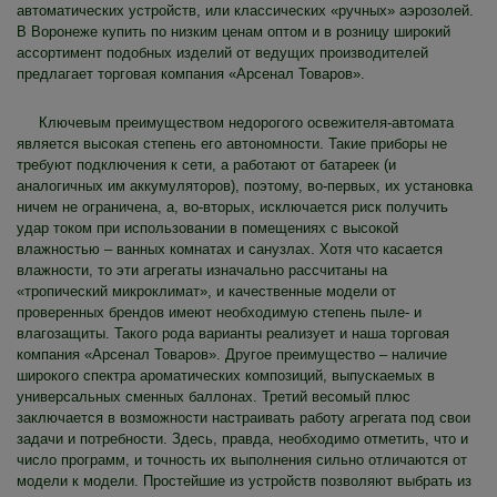
автоматических устройств, или классических «ручных» аэрозолей.
В Воронеже купить по низким ценам оптом и в розницу широкий
ассортимент подобных изделий от ведущих производителей
предлагает торговая компания «Арсенал Товаров».
Ключевым преимуществом недорогого освежителя-автомата
является высокая степень его автономности. Такие приборы не
требуют подключения к сети, а работают от батареек (и
аналогичных им аккумуляторов), поэтому, во-первых, их установка
ничем не ограничена, а, во-вторых, исключается риск получить
удар током при использовании в помещениях с высокой
влажностью – ванных комнатах и санузлах. Хотя что касается
влажности, то эти агрегаты изначально рассчитаны на
«тропический микроклимат», и качественные модели от
проверенных брендов имеют необходимую степень пыле- и
влагозащиты. Такого рода варианты реализует и наша торговая
компания «Арсенал Товаров». Другое преимущество – наличие
широкого спектра ароматических композиций, выпускаемых в
универсальных сменных баллонах. Третий весомый плюс
заключается в возможности настраивать работу агрегата под свои
задачи и потребности. Здесь, правда, необходимо отметить, что и
число программ, и точность их выполнения сильно отличаются от
модели к модели. Простейшие из устройств позволяют выбрать из