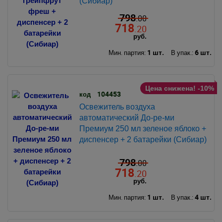
(Сибиар)
798
.00
718
.20
руб.
1 шт.
6 шт.
Мин. партия:
В упак.:
Цена снижена! -10%
104453
код
Освежитель воздуха
автоматический До-ре-ми
Премиум 250 мл зеленое яблоко +
диспенсер + 2 батарейки (Сибиар)
798
.00
718
.20
руб.
1 шт.
4 шт.
Мин. партия:
В упак.: