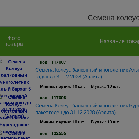
Семена колеу
Фото
Название това
товара
117007
код
Семена Колеус балконный многолетник Алый
годен до 31.12.2028 (Аэлита)
10 шт.
10 шт.
Миним. партия:
В упак.:
117008
код
Семена Колеус балконный многолетник Бург
пакет годен до 31.12.2028 (Аэлита)
10 шт.
10 шт.
Миним. партия:
В упак.:
122555
код