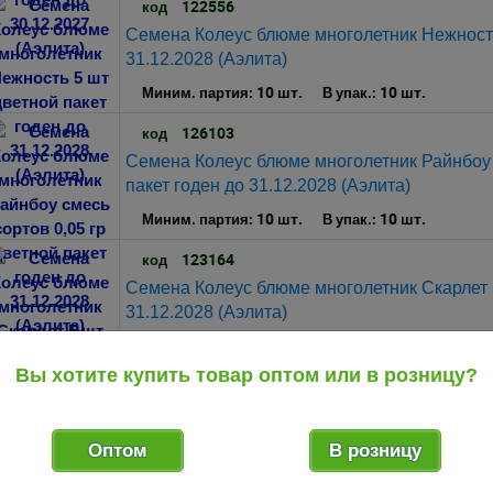
122556
код
Семена Колеус блюме многолетник Нежность
31.12.2028 (Аэлита)
10 шт.
10 шт.
Миним. партия:
В упак.:
126103
код
Семена Колеус блюме многолетник Райнбоу с
пакет годен до 31.12.2028 (Аэлита)
10 шт.
10 шт.
Миним. партия:
В упак.:
123164
код
Семена Колеус блюме многолетник Скарлет 5
31.12.2028 (Аэлита)
10 шт.
10 шт.
Миним. партия:
В упак.:
Вы хотите купить товар оптом или в розницу?
134335
код
Семена Колеус блюме однолетник Роуз Драг
шт цветной пакет годен до 31.12.2030 (Гавр
Оптом
В розницу
10 шт.
10 шт.
Миним. партия:
В упак.: