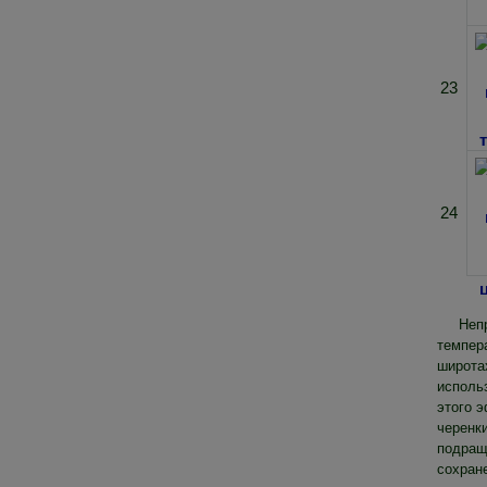
23
24
Неп
темпера
широта
использ
этого э
черенки
подращ
сохран