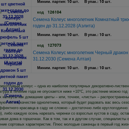
10 шт.
10 шт.
Миним. партия:
В упак.:
126104
код
Семена Колеус многолетник Комнатный трюф
годен до 31.12.2028 (Аэлита)
10 шт.
10 шт.
Миним. партия:
В упак.:
127073
код
Семена Колеус многолетник Черный дракон 5
31.12.2030 (Семена Алтая)
10 шт.
10 шт.
Миним. партия:
В упак.:
рихотливый колеус – одна из наиболее популярных декоративно-лиственн
тура в течение года не опускается ниже +10°C, это растение можно год 
х колеусы как домашние цветы – или, точнее, «листы» – распространен
уют их и в качестве однолетника, который будет радовать вас весь сез
ффектного красавца в саду не сложно – достаточно либо круглогодично р
), либо каждую осень нарезать черенки со взрослых кустов в саду, оста
ивая дома в горшочках. Как в том, так и в другом случае, специалисты
ение сортовых характеристик. Плюс молодые саженцы в первый год жизн