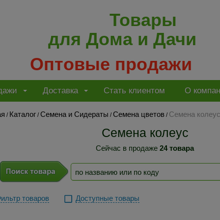
Товары
для Дома и Дачи
Оптовые продажи
дажи
Доставка
Стать клиентом
О компа
ая
Каталог
Семена и Сидераты
Семена цветов
Семена колеу
/
/
/
/
Семена колеус
Сейчас в продаже
24 товара
ильтр товаров
Доступные товары