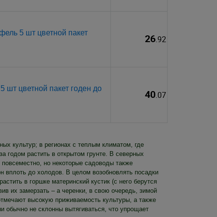
ель 5 шт цветной пакет
26
.92
 шт цветной пакет годен до
40
.07
ых культур; в регионах с теплым климатом, где
за годом растить в открытом грунте. В северных
ы повсеместно, но некоторые садоводы также
он вплоть до холодов. В целом возобновлять посадки
астить в горшке материнский кустик (с него берутся
вив их замерзать – а черенки, в свою очередь, зимой
 отмечают высокую приживаемость культуры, а также
и обычно не склонны вытягиваться, что упрощает