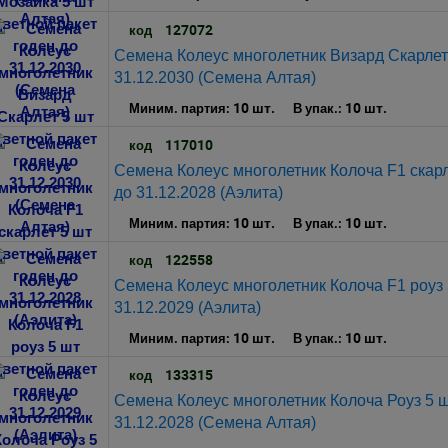
127072
код
Семена Колеус многолетник Визард Скарлет 
31.12.2030 (Семена Алтая)
10 шт.
10 шт.
Миним. партия:
В упак.:
117010
код
Семена Колеус многолетник Колоча F1 cкарл
до 31.12.2028 (Аэлита)
10 шт.
10 шт.
Миним. партия:
В упак.:
122558
код
Семена Колеус многолетник Колоча F1 роуз 
31.12.2029 (Аэлита)
10 шт.
10 шт.
Миним. партия:
В упак.:
133315
код
Семена Колеус многолетник Колоча Роуз 5 ш
31.12.2028 (Семена Алтая)