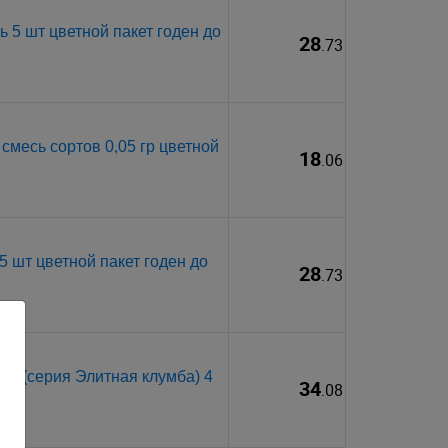
 5 шт цветной пакет годен до
28
.73
месь сортов 0,05 гр цветной
18
.06
 шт цветной пакет годен до
28
.73
он (серия Элитная клумба) 4
34
.08
иш)