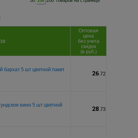
50
100
200
товаров на странице
с
Оптовая
цена
ра
без учета
скидок
(в руб.)
 бархат 5 шт цветной пакет
26
.72
ундское вино 5 шт цветной
28
.73