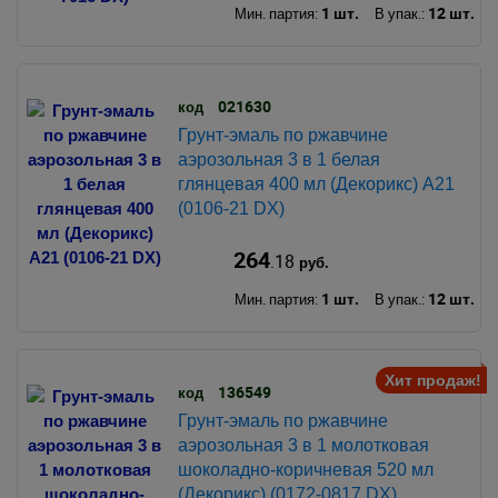
1 шт.
12 шт.
Мин. партия:
В упак.:
021630
код
Грунт-эмаль по ржавчине
аэрозольная 3 в 1 белая
глянцевая 400 мл (Декорикс) A21
(0106-21 DX)
264
.18
руб.
1 шт.
12 шт.
Мин. партия:
В упак.:
Хит продаж!
136549
код
Грунт-эмаль по ржавчине
аэрозольная 3 в 1 молотковая
шоколадно-коричневая 520 мл
(Декорикс) (0172-0817 DX)