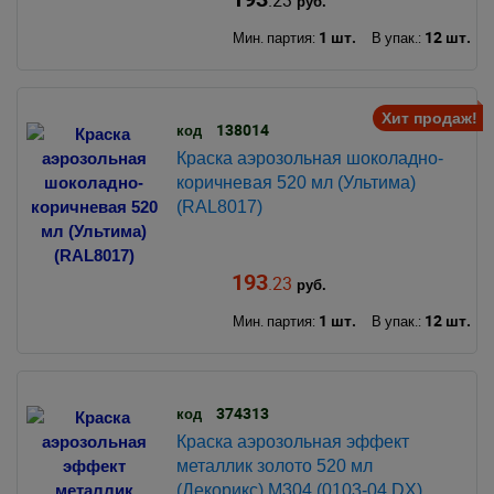
.23
руб.
1 шт.
12 шт.
Мин. партия:
В упак.:
Хит продаж!
138014
код
Краска аэрозольная шоколадно-
коричневая 520 мл (Ультима)
(RAL8017)
193
.23
руб.
1 шт.
12 шт.
Мин. партия:
В упак.:
374313
код
Краска аэрозольная эффект
металлик золото 520 мл
(Декорикс) М304 (0103-04 DX)