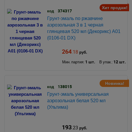
Хит продаж!
374317
код
Грунт-эмаль по ржавчине
аэрозольная 3 в 1 черная
глянцевая 520 мл (Декорикс) A01
(0106-01 DX)
264
.18
руб.
1 шт.
12 шт.
Мин. партия:
В упак.:
Новинка!
138015
код
Грунт-эмаль универсальная
аэрозольная белая 520 мл
(Ультима)
193
.23
руб.