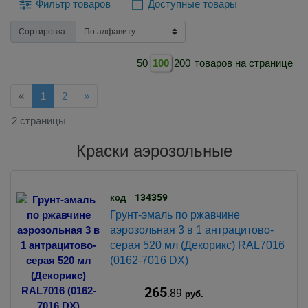
Фильтр товаров
Доступные товары
Сортировка:
50
100
200
товаров на странице
Назад
Далее
«
1
2
»
2 страницы
Краски аэрозольные
134359
код
Грунт-эмаль по ржавчине
аэрозольная 3 в 1 антрацитово-
серая 520 мл (Декорикс) RAL7016
(0162-7016 DX)
265
.89
руб.