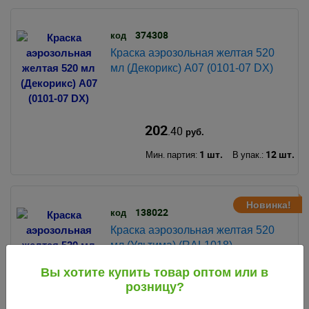
374308
код
Краска аэрозольная желтая 520
мл (Декорикс) А07 (0101-07 DX)
202
.40
руб.
1 шт.
12 шт.
Мин. партия:
В упак.:
Новинка!
138022
код
Краска аэрозольная желтая 520
мл (Ультима) (RAL1018)
Вы хотите купить товар оптом или в
розницу?
193
.23