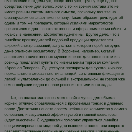
обособление в отдельную, «родственную», группу еще одного
средства: пенки для волос, хотя с точки зрения состава это не
имеет ровным счетом никакого смысла, поскольку mousse на
французском означает именно пену. Таким образом, речь идет об
одном и том же препарате, который усилиями маркетологов
превратился в два – соответственно, и сфера применения обоих, и
нюансы в нанесении, абсолютно идентичны. Другое дело, что в
линейках производителей подобной продукции представлен
широкий спектр вариаций, запутаться в котором порой нетрудно
даже опытному косметологу. В Воронеже, например, богатый
ассортимент качественных муссов и пенок для волос оптом и в
розницу предлагает купить по низким ценам торговая компания
«Арсенал Товаров». Существуют препараты для сухого, жирного,
нормального и смешанного типа прядей, со степенью фиксации от
легкой и ультралегкой до сильной и экстремальной, не говоря уже
о многообразии видов в плане решения тех или иных задач.
Так, на полках магазинов можно найти муссы для объема
корней, отлично справляющиеся с проблемами тонких и длинных
волос. Достаточно нанести совсем небольшое количество у самого
основания, и визуальный эффект густой и пышной шевелюры
будет обеспечен. С кудряшками помогают управиться линейки
специализированных моделей для вьющихся волос: они запросто
разделят хаотичные кудри на аккуратные завитки. Окрашенным