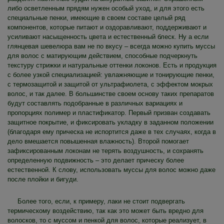
либо осветленным прядям нужен особый уход, и для этого есть
специальные пенки, имеющие в своем составе целый ряд
компонентов, которые питают и оздоравливают, поддерживают и
усиливают насыщенность цвета и естественный блеск. Ну а если
глянцевая шевелюра вам не по вкусу – всегда можно купить муссы
для волос с матирующим действием, способные подчеркнуть
текстуру стрижки и натуральные оттенки локонов. Есть и продукция
с более узкой специализацией: увлажняющие и тонирующие пенки,
с термозащитой и защитой от ультрафиолета, с эффектом мокрых
волос, и так далее. В большинстве своем основу таких препаратов
будут составлять подобранные в различных вариациях и
пропорциях полимер и пластификатор. Первый призван создавать
защитное покрытие, и фиксировать укладку в заданном положении
(благодаря ему прическа не испортится даже в тех случаях, когда в
дело вмешается повышенная влажность). Второй помогает
зафиксированным локонам не терять воздушность, и сохранять
определенную подвижность – это делает прическу более
естественной. К слову, использовать муссы для волос можно даже
после плойки и бигуди.
Более того, если, к примеру, лаки не стоит подвергать
термическому воздействию, так как это может быть вредно для
волосков, то с муссом и пенкой для волос, которые реализует, в