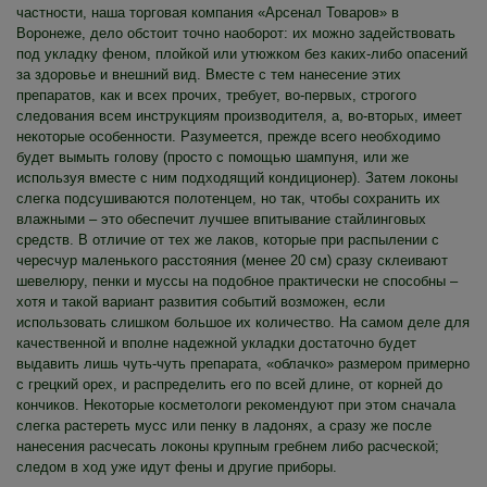
частности, наша торговая компания «Арсенал Товаров» в
Воронеже, дело обстоит точно наоборот: их можно задействовать
под укладку феном, плойкой или утюжком без каких-либо опасений
за здоровье и внешний вид. Вместе с тем нанесение этих
препаратов, как и всех прочих, требует, во-первых, строгого
следования всем инструкциям производителя, а, во-вторых, имеет
некоторые особенности. Разумеется, прежде всего необходимо
будет вымыть голову (просто с помощью шампуня, или же
используя вместе с ним подходящий кондиционер). Затем локоны
слегка подсушиваются полотенцем, но так, чтобы сохранить их
влажными – это обеспечит лучшее впитывание стайлинговых
средств. В отличие от тех же лаков, которые при распылении с
чересчур маленького расстояния (менее 20 см) сразу склеивают
шевелюру, пенки и муссы на подобное практически не способны –
хотя и такой вариант развития событий возможен, если
использовать слишком большое их количество. На самом деле для
качественной и вполне надежной укладки достаточно будет
выдавить лишь чуть-чуть препарата, «облачко» размером примерно
с грецкий орех, и распределить его по всей длине, от корней до
кончиков. Некоторые косметологи рекомендуют при этом сначала
слегка растереть мусс или пенку в ладонях, а сразу же после
нанесения расчесать локоны крупным гребнем либо расческой;
следом в ход уже идут фены и другие приборы.