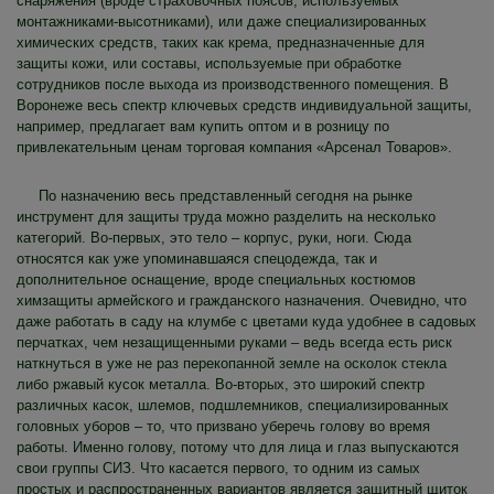
снаряжения (вроде страховочных поясов, используемых
монтажниками-высотниками), или даже специализированных
химических средств, таких как крема, предназначенные для
защиты кожи, или составы, используемые при обработке
сотрудников после выхода из производственного помещения. В
Воронеже весь спектр ключевых средств индивидуальной защиты,
например, предлагает вам купить оптом и в розницу по
привлекательным ценам торговая компания «Арсенал Товаров».
По назначению весь представленный сегодня на рынке
инструмент для защиты труда можно разделить на несколько
категорий. Во-первых, это тело – корпус, руки, ноги. Сюда
относятся как уже упоминавшаяся спецодежда, так и
дополнительное оснащение, вроде специальных костюмов
химзащиты армейского и гражданского назначения. Очевидно, что
даже работать в саду на клумбе с цветами куда удобнее в садовых
перчатках, чем незащищенными руками – ведь всегда есть риск
наткнуться в уже не раз перекопанной земле на осколок стекла
либо ржавый кусок металла. Во-вторых, это широкий спектр
различных касок, шлемов, подшлемников, специализированных
головных уборов – то, что призвано уберечь голову во время
работы. Именно голову, потому что для лица и глаз выпускаются
свои группы СИЗ. Что касается первого, то одним из самых
простых и распространенных вариантов является защитный щиток