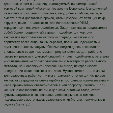
для лица, оптом и в розницу реализуемый, например, нашей
торговой компанией «Арсенал Товаров» в Воронеже. Выполненный
из прочного прозрачного пластика, он удобен в работе, легок, и
вместе с тем достаточно прочен, чтобы уберечь от летящих искр,
стружки, пыли – в частности, при использовании УШМ,
торцовочных пил, электролобзиков. Защитные маски представляют
собой более продвинутый вариант подобных щитков, они
закрывают пространство не только спереди, но также и по
периметру всего лица, таким образом, повышая надежность и
функциональность защиты. Особый подтип здесь составляют
специальные сварочные маски, предназначенные для работы с
газовыми резаками, дуговой сваркой, и тому подобными агрегатами
– их назначение не только уберечь лицо мастера от раскаленного
металла, но и обеспечить прекрасный обзор, нейтрализовать
воздействие ярких вспышек на глаза. Нужно заметить, что маски
для сварочных работ хотя и могут заместить те же щитки, но все
же маска сварщика не очень удобна в постоянном использовании –
из-за применяемых светофильтров в ней попросту «темно». Если
же нужно обезопасить не лицо целиком, а только глаза, стоит
купить защитные очки, открытые либо закрытые, в том числе
надеваемые вместо масок сварочные очки (кстати, популярные в
ряде субкультур).