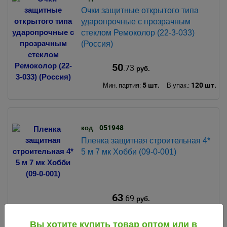
Очки защитные открытого типа
ударопрочные с прозрачным
стеклом Ремоколор (22-3-033)
(Россия)
50
.73
руб.
5 шт.
120 шт.
Мин. партия:
В упак.:
051948
код
Пленка защитная строительная 4*
5 м 7 мк Хобби (09-0-001)
63
.69
руб.
5 шт.
40 шт.
Мин. партия:
В упак.:
Вы хотите купить товар оптом или в