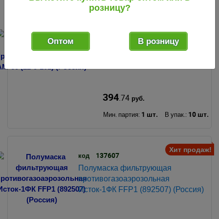
розницу?
068184
код
Оптом
В розницу
Полумаска фильтрующая
противогазоаэрозольная АМ-60
(22-0-101) (Россия)
394
.74
руб.
1 шт.
10 шт.
Мин. партия:
В упак.:
Хит продаж!
137607
код
Полумаска фильтрующая
противогазоаэрозольная
Исток-1ФК FFP1 (892507) (Россия)