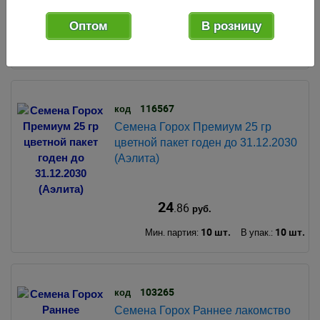
19
.99
Оптом
В розницу
руб.
10 шт.
10 шт.
Мин. партия:
В упак.:
116567
код
Семена Горох Премиум 25 гр
цветной пакет годен до 31.12.2030
(Аэлита)
24
.86
руб.
10 шт.
10 шт.
Мин. партия:
В упак.:
103265
код
Семена Горох Раннее лакомство