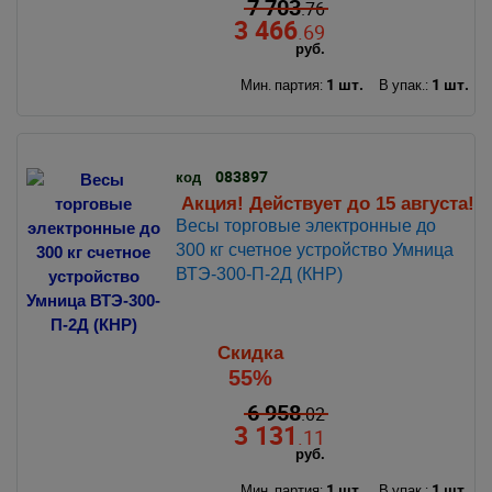
7 703
.76
3 466
.69
руб.
1 шт.
1 шт.
Мин. партия:
В упак.:
083897
код
Акция! Действует до 15 августа!
Весы торговые электронные до
300 кг счетное устройство Умница
ВТЭ-300-П-2Д (КНР)
Скидка
55%
6 958
.02
3 131
.11
руб.
1 шт.
1 шт.
Мин. партия:
В упак.: