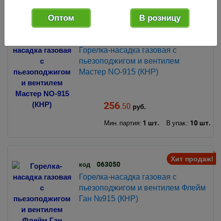
Оптом
В розницу
Хит продаж!
130777
код
Горелка-насадка газовая с
пьезоподжигом и вентилем
Мастер NO-915 (КНР)
256
.50
руб.
1 шт.
10 шт.
Мин. партия:
В упак.:
Хит продаж!
063050
код
Горелка-насадка газовая с
пьезоподжигом и вентилем Флейм
Ган №915 (КНР)