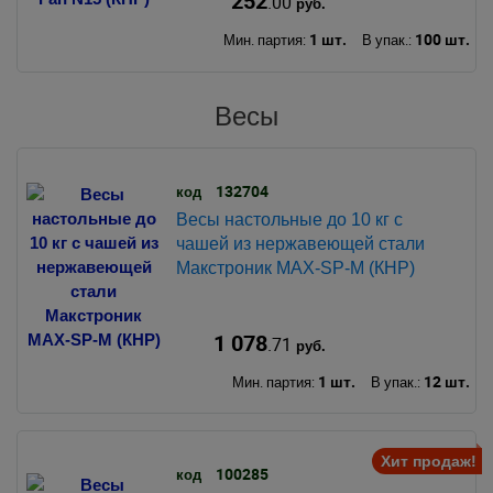
252
.00
руб.
1 шт.
100 шт.
Мин. партия:
В упак.:
Весы
132704
код
Весы настольные до 10 кг с
чашей из нержавеющей стали
Макстроник MAX-SP-M (КНР)
1 078
.71
руб.
1 шт.
12 шт.
Мин. партия:
В упак.:
Хит продаж!
100285
код