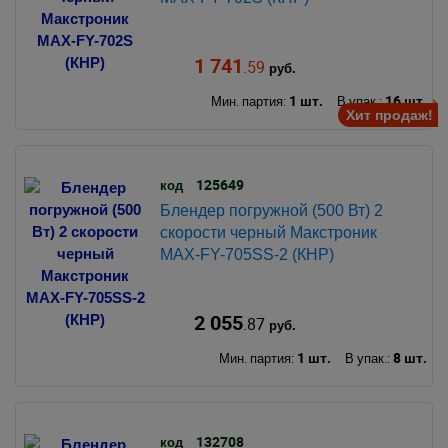
1 741
.59
руб.
1 шт.
16 шт.
Мин. партия:
В упак.:
Хит продаж!
125649
код
Блендер погружной (500 Вт) 2
скорости черный Макстроник
MAX-FY-705SS-2 (КНР)
2 055
.87
руб.
1 шт.
8 шт.
Мин. партия:
В упак.:
132708
код