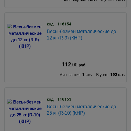
116154
код
Весы-безмен металлические до
12 кг (R-9) (КНР)
112
.00
руб.
1 шт.
192 шт.
Мин. партия:
В упак.:
116153
код
Весы-безмен металлические до
25 кг (R-10) (КНР)