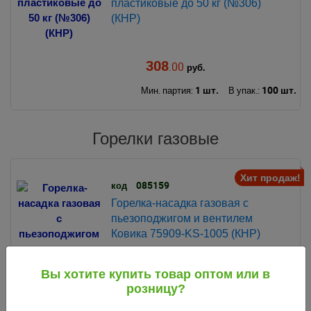
пластиковые до 50 кг (№306)
(КНР)
308
.00
руб.
1 шт.
100 шт.
Мин. партия:
В упак.:
Горелки газовые
Хит продаж!
085159
код
Горелка-насадка газовая с
пьезоподжигом и вентилем
Ковика 75909-KS-1005 (КНР)
Вы хотите купить товар оптом или в
310
.50
руб.
розницу?
1 шт.
10 шт.
Мин. партия:
В упак.: