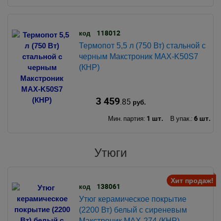
118012
код
Термопот 5,5 л (750 Вт) стальной с
черным Макстроник MAX-K50S7
(КНР)
3 459
.85
руб.
1 шт.
6 шт.
Мин. партия:
В упак.:
Утюги
Хит продаж!
138061
код
Утюг керамическое покрытие
(2200 Вт) белый с сиреневым
Макстроник MAX-274 (КНР)