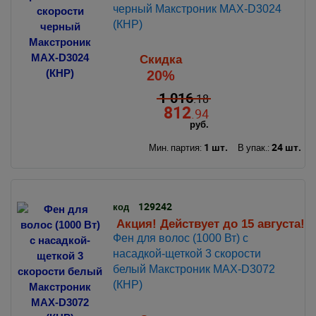
черный Макстроник MAX-D3024
(КНР)
Скидка
20%
1 016
.18
812
.94
руб.
1 шт.
24 шт.
Мин. партия:
В упак.:
129242
код
Акция! Действует до 15 августа!
Фен для волос (1000 Вт) с
наcадкой-щеткой 3 скорости
белый Макстроник MAX-D3072
(КНР)