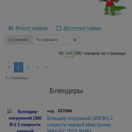
Фильтр товаров
Доступные товары
Сортировка:
50
100
200
товаров на странице
Назад
Далее
«
1
2
3
»
3 страницы
Блендеры
027080
код
Блендер погружной (300 Вт) 2
скорости черный Макстроник
MAX-FY-702S (КНР)