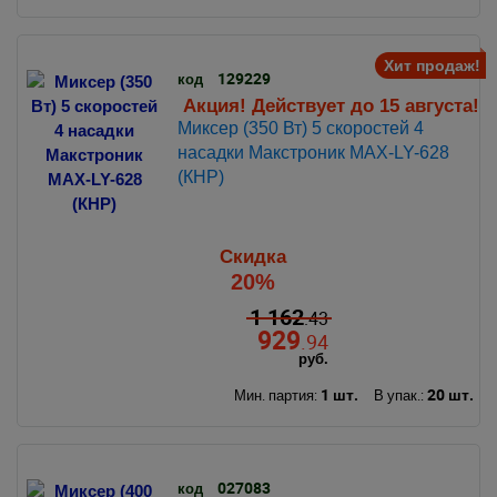
Хит продаж!
129229
код
Акция! Действует до 15 августа!
Миксер (350 Вт) 5 скоростей 4
насадки Макстроник MAX-LY-628
(КНР)
Скидка
20%
1 162
.43
929
.94
руб.
1 шт.
20 шт.
Мин. партия:
В упак.:
027083
код