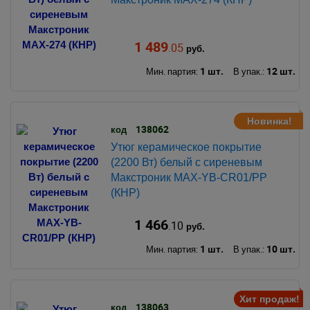
1 489
.05
руб.
1 шт.
12 шт.
Мин. партия:
В упак.:
Новинка!
138062
код
Утюг керамическое покрытие
(2200 Вт) белый с сиреневым
Макстроник MAX-YB-CR01/PP
(КНР)
1 466
.10
руб.
1 шт.
10 шт.
Мин. партия:
В упак.:
Хит продаж!
138063
код