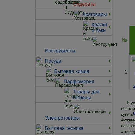
Сидераты
Хозтовары
Краски
и лаки
№
Инструменты
Посуда
Бытовая химия
1
Парфюмерия
Товары для
гигиены
К у
всего м
купить
Электротовары
«южных
северн
Бытовая техника
это ро