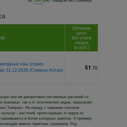
50
100
200
товаров на странице
ка
Оптовая
цена
ра
без учета
скидок
(в руб.)
звездные сны (серия
51
.70
 до 31.12.2030 (Семена Алтая)
тущих или же декоративно-лиственных растений со
 знакомых, так и от экзотических видов, предлагает
енал Товаров». Но наряду с широким спектром
 культур – растений, происходящих от видов из
остранившихся в более холодных широтах. К примеру,
цветоводам немало приятных сюрпризов. Род