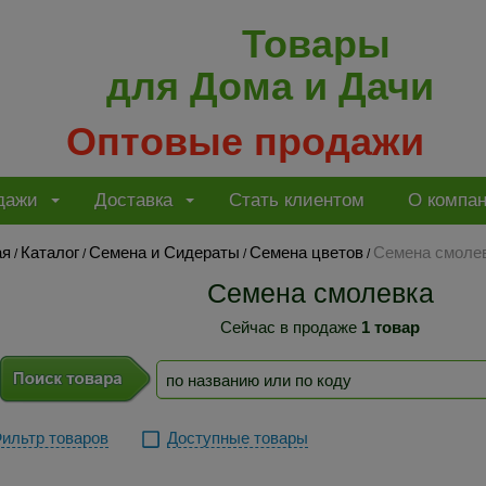
Товары
для Дома и Дачи
Оптовые продажи
дажи
Доставка
Стать клиентом
О компа
ая
Каталог
Семена и Сидераты
Семена цветов
Семена смоле
/
/
/
/
Семена смолевка
Сейчас в продаже
1 товар
ильтр товаров
Доступные товары