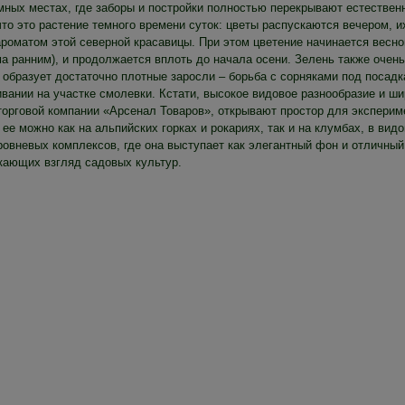
мных местах, где заборы и постройки полностью перекрывают естествен
что это растение темного времени суток: цветы распускаются вечером, 
ароматом этой северной красавицы. При этом цветение начинается весно
ма ранним), и продолжается вплоть до начала осени. Зелень также очен
 образует достаточно плотные заросли – борьба с сорняками под посадк
вании на участке смолевки. Кстати, высокое видовое разнообразие и шир
торговой компании «Арсенал Товаров», открывают простор для экспери
ее можно как на альпийских горках и рокариях, так и на клумбах, в ви
ровневых комплексов, где она выступает как элегантный фон и отличный
кающих взгляд садовых культур.