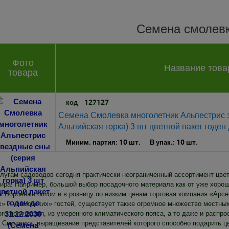
Семена смолев
Фото
Название това
товара
127127
код
Семена Смолевка многолетник Альпестрис 
Альпийская горка) 3 шт цветной пакет годен
10 шт.
10 шт.
Миним. партия:
В упак.:
слугам садоводов сегодня практически неограниченный ассортимент цве
ира. Например, большой выбор посадочного материала как от уже хорошо
 в Воронеже оптом и в розницу по низким ценам торговая компания «Арс
» и «заморских» гостей, существует также огромное множество местных
ого полушария, из умеренного климатического пояса, а то даже и распр
д Смолевка, выращивание представителей которого способно подарить 