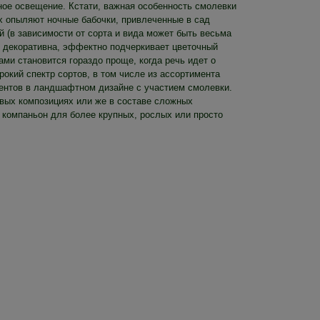
ное освещение. Кстати, важная особенность смолевки
их опыляют ночные бабочки, привлеченные в сад
й (в зависимости от сорта и вида может быть весьма
ь декоративна, эффектно подчеркивает цветочный
ами становится гораздо проще, когда речь идет о
окий спектр сортов, в том числе из ассортимента
ментов в ландшафтном дизайне с участием смолевки.
довых композициях или же в составе сложных
 компаньон для более крупных, рослых или просто