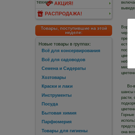
включае
АКЦИЯ!
выведе
РАСПРОДАЖА!
Все
Вороне
Товары, поступившие на этой
неделе:
черенко
преимущ
Новые товары в группах:
естест
посеят
Всё для консервирования
цветен
Всё для садоводов
неболь
место п
Семена и Сидераты
цветен
Хозтовары
Краски и лаки
Во-
шансы 
Инструменты
расти,
подкор
Посуда
цветени
Бытовая химия
Горные 
исполь
Парфюмерия
предст
Товары для гигиены
она воз