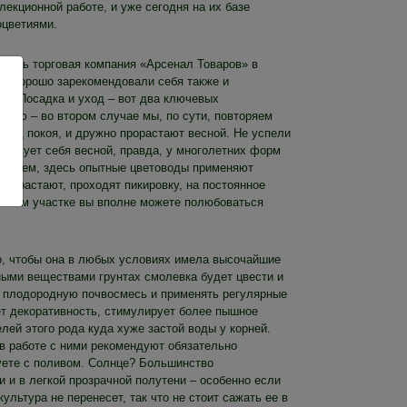
лекционной работе, и уже сегодня на их базе
оцветиями.
упить торговая компания «Арсенал Товаров» в
ий хорошо зарекомендовали себя также и
ка? Посадка и уход – вот два ключевых
енью – во втором случае мы, по сути, повторяем
иод покоя, и дружно прорастают весной. Не успели
вствует себя весной, правда, у многолетних форм
Впрочем, здесь опытные цветоводы применяют
подрастают, проходят пикировку, на постоянное
а своем участке вы вполне можете полюбоваться
го, чтобы она в любых условиях имела высочайшие
ыми веществами грунтах смолевка будет цвести и
а плодородную почвосмесь и применять регулярные
т декоративность, стимулирует более пышное
лей этого рода куда хуже застой воды у корней.
 в работе с ними рекомендуют обязательно
уете с поливом. Солнце? Большинство
 и в легкой прозрачной полутени – особенно если
ультура не перенесет, так что не стоит сажать ее в