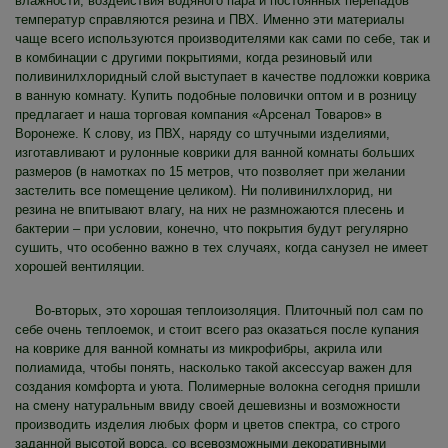
влажности, воздействия водяного пара и постоянных перепадов
температур справляются резина и ПВХ. Именно эти материалы
чаще всего используются производителями как сами по себе, так и
в комбинации с другими покрытиями, когда резиновый или
поливинилхлоридный слой выступает в качестве подложки коврика
в ванную комнату. Купить подобные половички оптом и в розницу
предлагает и наша торговая компания «Арсенал Товаров» в
Воронеже. К слову, из ПВХ, наряду со штучными изделиями,
изготавливают и рулонные коврики для ванной комнаты больших
размеров (в намотках по 15 метров, что позволяет при желании
застелить все помещение целиком). Ни поливинилхлорид, ни
резина не впитывают влагу, на них не размножаются плесень и
бактерии – при условии, конечно, что покрытия будут регулярно
сушить, что особенно важно в тех случаях, когда санузел не имеет
хорошей вентиляции.
Во-вторых, это хорошая теплоизоляция. Плиточный пол сам по
себе очень теплоемок, и стоит всего раз оказаться после купания
на коврике для ванной комнаты из микрофибры, акрила или
полиамида, чтобы понять, насколько такой аксессуар важен для
создания комфорта и уюта. Полимерные волокна сегодня пришли
на смену натуральным ввиду своей дешевизны и возможности
производить изделия любых форм и цветов спектра, со строго
заданной высотой ворса, со всевозможными декоративными