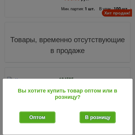
1 шт.
100 шт.
Мин. партия:
В упак.:
Хит продаж!
Товары, временно отсутствующие
в продаже
134525
код
Коврик для ванной (набор из 2
Вы хотите купить товар оптом или в
предметов) 46*75 см и 46*40 см
розницу?
(Бест Лав) синий (КНР)
Оптом
В розницу
569
.30
руб.
1 шт.
50 шт.
Мин. партия:
В упак.: