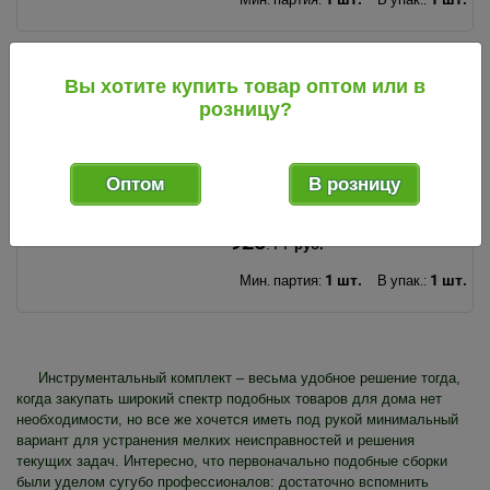
Вы хотите купить товар оптом или в
127685
код
розницу?
Набор инструментов 12
предметов 3/8" CR-V (КНР)
Оптом
В розницу
925
.11
руб.
1 шт.
1 шт.
Мин. партия:
В упак.:
Инструментальный комплект – весьма удобное решение тогда,
когда закупать широкий спектр подобных товаров для дома нет
необходимости, но все же хочется иметь под рукой минимальный
вариант для устранения мелких неисправностей и решения
текущих задач. Интересно, что первоначально подобные сборки
были уделом сугубо профессионалов: достаточно вспомнить