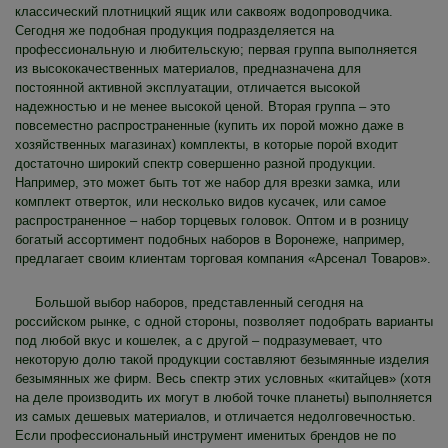
классический плотницкий ящик или саквояж водопроводчика.
Сегодня же подобная продукция подразделяется на
профессиональную и любительскую; первая группа выполняется
из высококачественных материалов, предназначена для
постоянной активной эксплуатации, отличается высокой
надежностью и не менее высокой ценой. Вторая группа – это
повсеместно распространенные (купить их порой можно даже в
хозяйственных магазинах) комплекты, в которые порой входит
достаточно широкий спектр совершенно разной продукции.
Например, это может быть тот же набор для врезки замка, или
комплект отверток, или несколько видов кусачек, или самое
распространенное – набор торцевых головок. Оптом и в розницу
богатый ассортимент подобных наборов в Воронеже, например,
предлагает своим клиентам торговая компания «Арсенал Товаров».
Большой выбор наборов, представленный сегодня на
российском рынке, с одной стороны, позволяет подобрать варианты
под любой вкус и кошелек, а с другой – подразумевает, что
некоторую долю такой продукции составляют безымянные изделия
безымянных же фирм. Весь спектр этих условных «китайцев» (хотя
на деле производить их могут в любой точке планеты) выполняется
из самых дешевых материалов, и отличается недолговечностью.
Если профессиональный инструмент именитых брендов не по