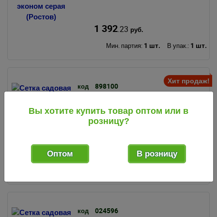
1 392
.23
руб.
1 шт.
1 шт.
Мин. партия:
В упак.:
Хит продаж!
898100
код
Сетка садовая пластиковая (15
мм*15 мм) рулон 1 м*20 м эконом
Вы хотите купить товар оптом или в
хаки (Ростов)
розницу?
1 006
.43
Оптом
В розницу
руб.
1 шт.
1 шт.
Мин. партия:
В упак.:
024596
код