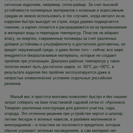
сетчатым изделиям, например, сетке-рабице. За счет высокой
устойчивости полимерных материалов к влажным и агрессивным
средам их можно использовать в тех случаях, когда металл из-за
коррозии быстро выходит из строя, когда дерево подвергается
гниению, а кирпич лопается и раскрашивается из-за проникновения
в материал воды и перепадов температур. Пластик не вбирает
влагу, он инертен, современные полимеры за счет различных
добавок устойчивы к ультрафиолету и достаточно долговечны, не
вредят окружающей среде, и даже более того – сейчас все шире
внедряются биоразлагаемые материалы, которые не создают
проблем при утилизации. Диапазон рабочих температур у таких
полотен может быть достаточно широк, от -50°C до +50°C, в
результате изделия без проблем эксплуатируются даже в
непростых климатических условиях отдельных российских
регионов.
Малый вес и простота монтажа позволяют быстро и без лишних
затрат собирать на базе пластиковой садовой сетки от «Арсенала
Товаров» различные конструкции для дачного участка, сада,
огорода. Это отличное решение при устройстве пергол и шпалер,
летних беседок и зеленых навесов, в разбивке малинников и
виноградников – в пластике не поселяются вредители, которые
обычно угрожают зеленым насаждениям, а сам материал нет