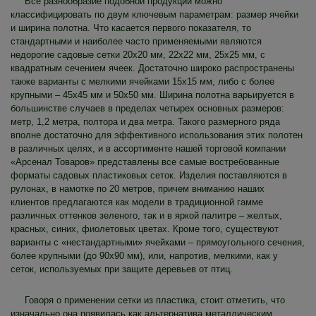
Все разнообразие подобной продукции можно
классифицировать по двум ключевым параметрам: размер ячейки
и ширина полотна. Что касается первого показателя, то
стандартными и наиболее часто применяемыми являются
недорогие садовые сетки 20x20 мм, 22x22 мм, 25x25 мм, с
квадратным сечением ячеек. Достаточно широко распространены
также варианты с мелкими ячейками 15x15 мм, либо с более
крупными – 45x45 мм и 50x50 мм. Ширина полотна варьируется в
большинстве случаев в пределах четырех основных размеров:
метр, 1,2 метра, полтора и два метра. Такого размерного ряда
вполне достаточно для эффективного использования этих полотен
в различных целях, и в ассортименте нашей торговой компании
«Арсенал Товаров» представлены все самые востребованные
форматы садовых пластиковых сеток. Изделия поставляются в
рулонах, в намотке по 20 метров, причем вниманию наших
клиентов предлагаются как модели в традиционной гамме
различных оттенков зеленого, так и в яркой палитре – желтых,
красных, синих, фиолетовых цветах. Кроме того, существуют
варианты с «нестандартными» ячейками – прямоугольного сечения,
более крупными (до 90x90 мм), или, напротив, мелкими, как у
сеток, используемых при защите деревьев от птиц.
Говоря о применении сетки из пластика, стоит отметить, что
изначально она появилась как альтернатива металлическим