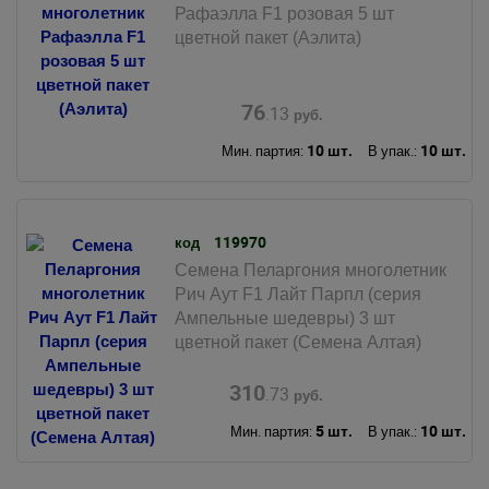
Рафаэлла F1 розовая 5 шт
цветной пакет (Аэлита)
76
.13
руб.
10 шт.
10 шт.
Мин. партия:
В упак.:
119970
код
Семена Пеларгония многолетник
Рич Аут F1 Лайт Парпл (серия
Ампельные шедевры) 3 шт
цветной пакет (Семена Алтая)
310
.73
руб.
5 шт.
10 шт.
Мин. партия:
В упак.: