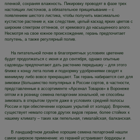
пленкой, сохраняя влажность. Пикировку проводят в фазе трех
настоящих листочков, а обязательное прищипывание – с
появлением шестого листика, чтобы получить максимально
кустистое растение и, как следствие, целый каскад ярких цветов с
широким спектром оттенков, от кремового до насыщенного алого.
Несмотря на свое южное происхождение, герань предпочитает
полутень, а также регулярный полив.
На питательной почве в благоприятных условиях цветение
будет продолжаться с июня и до сентября, однако опытные
садоводы предпочитают дать растению передышку – для этого
ближе к концу лета полив и подкормку удобрениями сводят к
минимуму либо вовсе прекращают. Так герань набирается сил для
зимовки (большинство популярных в России сортов, в частности,
представленные в ассортименте «Арсенал Товаров» в Воронеже
оптом и в розницу семена пеларгонии зональной, не способны
зимовать в открытом грунте даже в условиях средней полосы
России и при обеспечении хороших укрытий от холода). Впрочем,
существует немало сортов других видов герани, более стойких к
нашему климату – таких как пепельная, гималайская, балканская.
В ландшафтном дизайне хорошие семена пеларгоний нашли
самое широкое применение: из гераней устраивают бордюры и