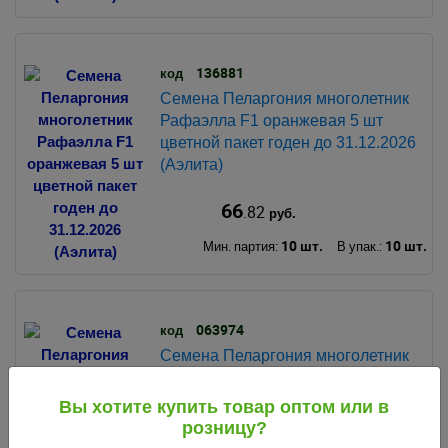
136881
код
Семена Пеларгония многолетник
Рафаэлла F1 оранжевая 5 шт
цветной пакет годен до 31.12.2026
(Аэлита)
66
.82
руб.
10 шт.
10 шт.
Мин. партия:
В упак.:
063974
код
Семена Пеларгония многолетник
Рафаэлла F1 оранжевая 5 шт
цветной пакет годен до 31.12.2028
Вы хотите купить товар оптом или в
(Аэлита)
розницу?