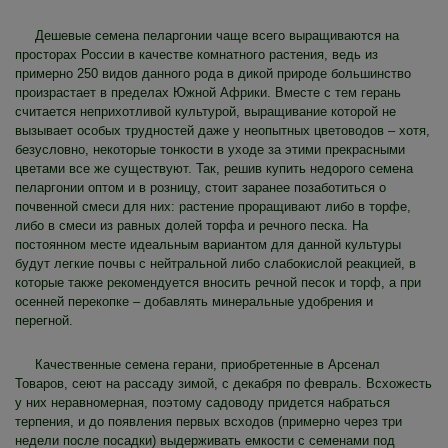
Дешевые семена пеларгонии чаще всего выращиваются на
просторах России в качестве комнатного растения, ведь из
примерно 250 видов данного рода в дикой природе большинство
произрастает в пределах Южной Африки. Вместе с тем герань
считается неприхотливой культурой, выращивание которой не
вызывает особых трудностей даже у неопытных цветоводов – хотя,
безусловно, некоторые тонкости в уходе за этими прекрасными
цветами все же существуют. Так, решив купить недорого семена
пеларгонии оптом и в розницу, стоит заранее позаботиться о
почвенной смеси для них: растение проращивают либо в торфе,
либо в смеси из равных долей торфа и речного песка. На
постоянном месте идеальным вариантом для данной культуры
будут легкие почвы с нейтральной либо слабокислой реакцией, в
которые также рекомендуется вносить речной песок и торф, а при
осенней перекопке – добавлять минеральные удобрения и
перегной.
Качественные семена герани, приобретенные в Арсенал
Товаров, сеют на рассаду зимой, с декабря по февраль. Всхожесть
у них неравномерная, поэтому садоводу придется набраться
терпения, и до появления первых всходов (примерно через три
недели после посадки) выдерживать емкости с семенами под