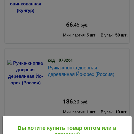
66
.45
руб.
5 шт.
50 шт.
Мин. партия:
В упак.:
078261
код
Ручка-кнопка дверная
деревянная Йо-орех (Россия)
186
.30
руб.
1 шт.
10 шт.
Мин. партия:
В упак.:
Вы хотите купить товар оптом или в
Хит продаж!