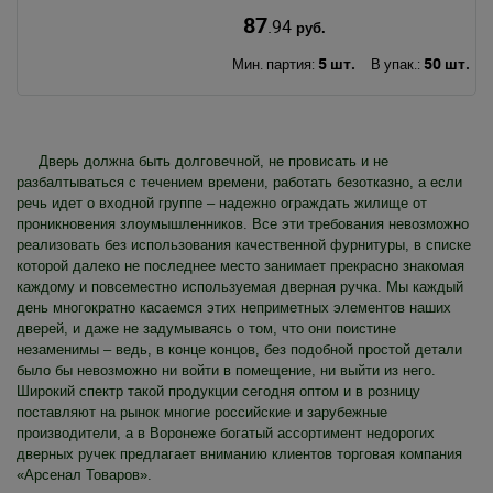
87
.94
руб.
5 шт.
50 шт.
Мин. партия:
В упак.:
Дверь должна быть долговечной, не провисать и не
разбалтываться с течением времени, работать безотказно, а если
речь идет о входной группе – надежно ограждать жилище от
проникновения злоумышленников. Все эти требования невозможно
реализовать без использования качественной фурнитуры, в списке
которой далеко не последнее место занимает прекрасно знакомая
каждому и повсеместно используемая дверная ручка. Мы каждый
день многократно касаемся этих неприметных элементов наших
дверей, и даже не задумываясь о том, что они поистине
незаменимы – ведь, в конце концов, без подобной простой детали
было бы невозможно ни войти в помещение, ни выйти из него.
Широкий спектр такой продукции сегодня оптом и в розницу
поставляют на рынок многие российские и зарубежные
производители, а в Воронеже богатый ассортимент недорогих
дверных ручек предлагает вниманию клиентов торговая компания
«Арсенал Товаров».