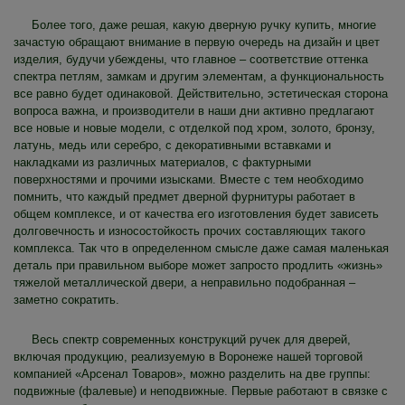
Более того, даже решая, какую дверную ручку купить, многие
зачастую обращают внимание в первую очередь на дизайн и цвет
изделия, будучи убеждены, что главное – соответствие оттенка
спектра петлям, замкам и другим элементам, а функциональность
все равно будет одинаковой. Действительно, эстетическая сторона
вопроса важна, и производители в наши дни активно предлагают
все новые и новые модели, с отделкой под хром, золото, бронзу,
латунь, медь или серебро, с декоративными вставками и
накладками из различных материалов, с фактурными
поверхностями и прочими изысками. Вместе с тем необходимо
помнить, что каждый предмет дверной фурнитуры работает в
общем комплексе, и от качества его изготовления будет зависеть
долговечность и износостойкость прочих составляющих такого
комплекса. Так что в определенном смысле даже самая маленькая
деталь при правильном выборе может запросто продлить «жизнь»
тяжелой металлической двери, а неправильно подобранная –
заметно сократить.
Весь спектр современных конструкций ручек для дверей,
включая продукцию, реализуемую в Воронеже нашей торговой
компанией «Арсенал Товаров», можно разделить на две группы:
подвижные (фалевые) и неподвижные. Первые работают в связке с