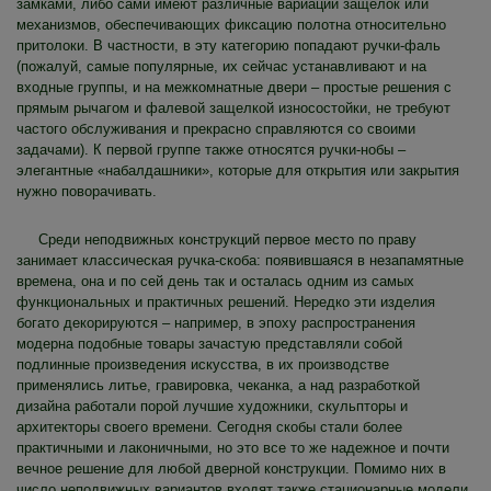
замками, либо сами имеют различные вариации защелок или
механизмов, обеспечивающих фиксацию полотна относительно
притолоки. В частности, в эту категорию попадают ручки-фаль
(пожалуй, самые популярные, их сейчас устанавливают и на
входные группы, и на межкомнатные двери – простые решения с
прямым рычагом и фалевой защелкой износостойки, не требуют
частого обслуживания и прекрасно справляются со своими
задачами). К первой группе также относятся ручки-нобы –
элегантные «набалдашники», которые для открытия или закрытия
нужно поворачивать.
Среди неподвижных конструкций первое место по праву
занимает классическая ручка-скоба: появившаяся в незапамятные
времена, она и по сей день так и осталась одним из самых
функциональных и практичных решений. Нередко эти изделия
богато декорируются – например, в эпоху распространения
модерна подобные товары зачастую представляли собой
подлинные произведения искусства, в их производстве
применялись литье, гравировка, чеканка, а над разработкой
дизайна работали порой лучшие художники, скульпторы и
архитекторы своего времени. Сегодня скобы стали более
практичными и лаконичными, но это все то же надежное и почти
вечное решение для любой дверной конструкции. Помимо них в
число неподвижных вариантов входят также стационарные модели