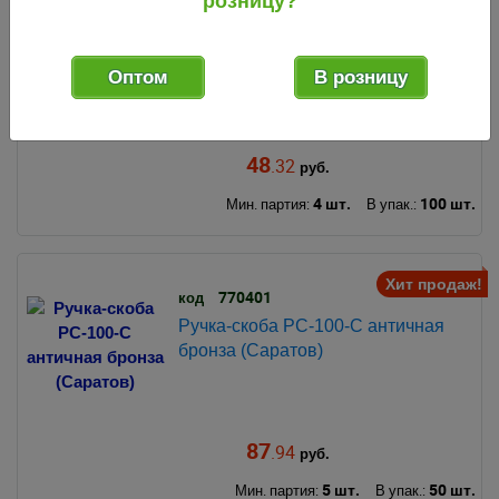
розницу?
412598
код
Ручка-скоба РС-100-3 цинк
(Кунгур)
Оптом
В розницу
48
.32
руб.
4 шт.
100 шт.
Мин. партия:
В упак.:
Хит продаж!
770401
код
Ручка-скоба РС-100-С античная
бронза (Саратов)
87
.94
руб.
5 шт.
50 шт.
Мин. партия:
В упак.: