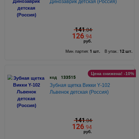
Динозаврик детская (Россия)
141
.04
126
.94
руб.
1 шт.
12 шт.
Мин. партия:
В упак.:
Цена снижена! -10%
133515
код
Зубная щетка Викки Y-102
Львенок детская (Россия)
141
.04
126
.94
руб.