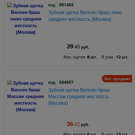
051453
код
Зубная щетка Вилсен браш люкс
средняя жесткость (Москва)
39
.40
руб.
6 шт.
12 шт.
Мин. партия:
В упак.:
Хит продаж!
034907
код
Зубная щетка Вилсен браш
Массаж средняя жесткость
(Москва)
36
.02
руб.
6 шт.
12 шт.
Мин. партия:
В упак.: