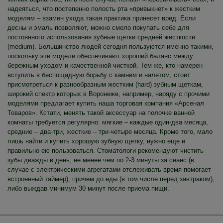
надеяться, что постепенно полость рта «привыкнет» к жестким
моделям – взамен ухода такая практика принесет вред. Если
десны и эмаль позволяют, можно смело покупать себе для
постоянного использования зубные щетки средней жесткости
(medium). Большинство людей сегодня пользуются именно такими,
поскольку эти модели обеспечивают хороший баланс между
бережным уходом и качественной чисткой. Тем же, кто намерен
вступить в беспощадную борьбу с камнем и налетом, стоит
присмотреться к разнообразным жестким (hard) зубным щеткам,
широкий спектр которых в Воронеже, например, наряду с прочими
моделями предлагает купить наша торговая компания «Арсенал
Товаров». Кстати, менять такой аксессуар на полочке ванной
комнаты требуется регулярно: мягкие – каждые один-два месяца,
средние – два-три, жесткие – три-четыре месяца. Кроме того, мало
лишь найти и купить хорошую зубную щетку, нужно еще и
правильно ею пользоваться. Стоматологи рекомендуют чистить
зубы дважды в день, не менее чем по 2-3 минуты за сеанс (в
случае с электрическими агрегатами отслеживать время помогает
встроенный таймер), причем до еды (в том числе перед завтраком),
либо выждав минимум 30 минут после приема пищи.