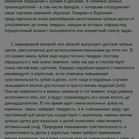
бережное обращение с зубами и деснами. В линейках разных
производителей – в том числе брендов, с которыми сотрудничает
наша торговая компания «Арсенал Товаров» в Воронеже –
представлены во всем разнообразии качественные зубные щетки от
ультрамягких до очень твердых, каждая из которых хороша под
определенный возраст пользователя или конкретный спектр задач.
С маркировкой extrasoft или ultrasoft выпускают детские зубные
щетки, рассчитанные для использования малышами до пяти лет. В
это время эмаль зубов еще недостаточно твердая, поэтому
обращаться с ней нужно бережно, чему как раз и способствует
очень мягкий ворс щеточки. Изредка подобные модели стоматологи
рекомендуют и взрослым, если отмечена повышенная
чувствительность зубов и десен, хотя чаще в подобных случаях
оказывается вполне достаточно и просто мягких моделей (soft).
Они же появляются в ванных комнатах в тот момент, когда ребенку
исполняется пять лет, и будут сопровождать его затем вплоть до
двенадцатилетия. В это время идет смена молочных зубов на
коренные, эмаль набирает твердость, и в «смешанном» ряду, где
постоянный зуб зачастую соседствует с молочным, именно мягкие
зубные щетки для взрослых и детей позволяют обеспечивать
оптимальный уход. Природная повышенная чувствительность и
кровоточивость десен у взрослых также требует применения
мягких вариантов; ни в коем случае нельзя «пересиливать» себя, и