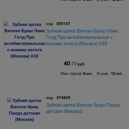
059157
код
Зубная щетка Вилсен Браш Нано
Голд Про антибактериальная с
ионами золота (Москва) А33
40
.73
руб.
6 шт.
12 шт.
Мин. партия:
В упак.:
074805
код
Зубная щетка Вилсен браш Панда
детская (Москва)