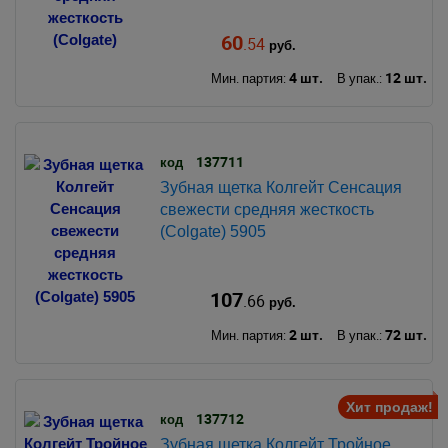
60
.54
руб.
4 шт.
12 шт.
Мин. партия:
В упак.:
137711
код
Зубная щетка Колгейт Сенсация
свежести средняя жесткость
(Colgate) 5905
107
.66
руб.
2 шт.
72 шт.
Мин. партия:
В упак.:
Хит продаж!
137712
код
Зубная щетка Колгейт Тройное