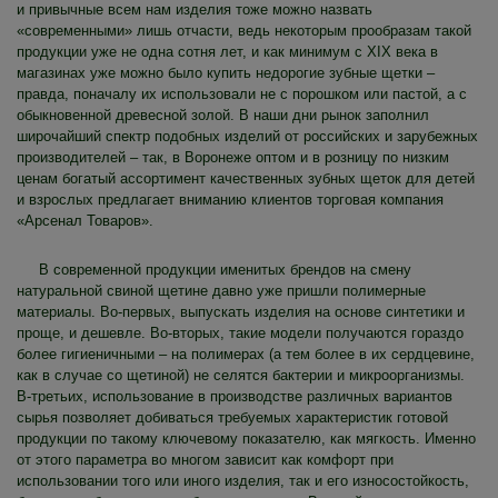
и привычные всем нам изделия тоже можно назвать
«современными» лишь отчасти, ведь некоторым прообразам такой
продукции уже не одна сотня лет, и как минимум с XIX века в
магазинах уже можно было купить недорогие зубные щетки –
правда, поначалу их использовали не с порошком или пастой, а с
обыкновенной древесной золой. В наши дни рынок заполнил
широчайший спектр подобных изделий от российских и зарубежных
производителей – так, в Воронеже оптом и в розницу по низким
ценам богатый ассортимент качественных зубных щеток для детей
и взрослых предлагает вниманию клиентов торговая компания
«Арсенал Товаров».
В современной продукции именитых брендов на смену
натуральной свиной щетине давно уже пришли полимерные
материалы. Во-первых, выпускать изделия на основе синтетики и
проще, и дешевле. Во-вторых, такие модели получаются гораздо
более гигиеничными – на полимерах (а тем более в их сердцевине,
как в случае со щетиной) не селятся бактерии и микроорганизмы.
В-третьих, использование в производстве различных вариантов
сырья позволяет добиваться требуемых характеристик готовой
продукции по такому ключевому показателю, как мягкость. Именно
от этого параметра во многом зависит как комфорт при
использовании того или иного изделия, так и его износостойкость,