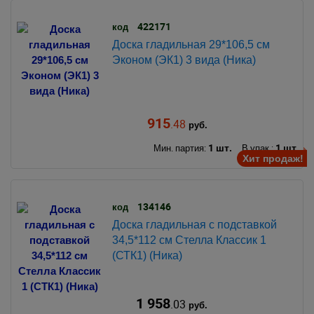
422171
код
Доска гладильная 29*106,5 см
Эконом (ЭК1) 3 вида (Ника)
915
.48
руб.
1 шт.
1 шт.
Мин. партия:
В упак.:
Хит продаж!
134146
код
Доска гладильная с подставкой
34,5*112 см Стелла Классик 1
(СТК1) (Ника)
1 958
.03
руб.