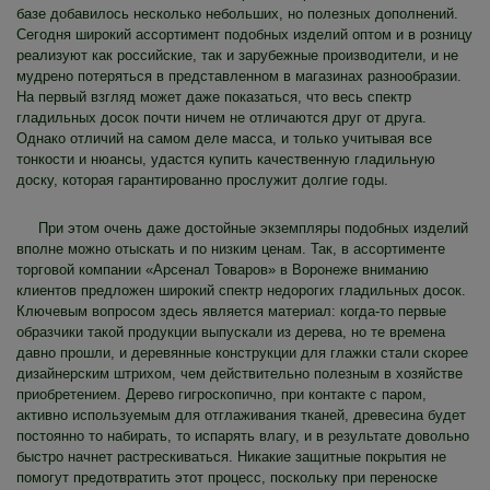
базе добавилось несколько небольших, но полезных дополнений.
Сегодня широкий ассортимент подобных изделий оптом и в розницу
реализуют как российские, так и зарубежные производители, и не
мудрено потеряться в представленном в магазинах разнообразии.
На первый взгляд может даже показаться, что весь спектр
гладильных досок почти ничем не отличаются друг от друга.
Однако отличий на самом деле масса, и только учитывая все
тонкости и нюансы, удастся купить качественную гладильную
доску, которая гарантированно прослужит долгие годы.
При этом очень даже достойные экземпляры подобных изделий
вполне можно отыскать и по низким ценам. Так, в ассортименте
торговой компании «Арсенал Товаров» в Воронеже вниманию
клиентов предложен широкий спектр недорогих гладильных досок.
Ключевым вопросом здесь является материал: когда-то первые
образчики такой продукции выпускали из дерева, но те времена
давно прошли, и деревянные конструкции для глажки стали скорее
дизайнерским штрихом, чем действительно полезным в хозяйстве
приобретением. Дерево гигроскопично, при контакте с паром,
активно используемым для отглаживания тканей, древесина будет
постоянно то набирать, то испарять влагу, и в результате довольно
быстро начнет растрескиваться. Никакие защитные покрытия не
помогут предотвратить этот процесс, поскольку при переноске