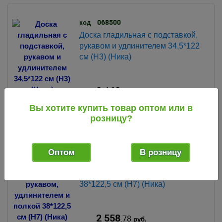
068500
код
Доска гладильная с подставкой,
рукавом и удлинителем 34,5*122
см (Н3) (Ника)
2 162
.29
руб.
Вы хотите купить товар оптом или в
1 шт.
3 шт.
Мин. партия:
В упак.:
розницу?
Новинка!
134148
код
Оптом
В розницу
Доска гладильная с подставкой,
рукавом, удлинителем и полкой
38*122,5 см (Н7) (Ника)
2 558
.78
руб.