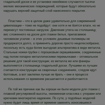
гладильной доски и ее установке неизбежно случаются тысячи
мелких механических повреждений, которые будут обязательно
нарушать верхний защитный слой нанесенного покрытия.
Пластики – что в целом даже удивительно для современной
цивилизации – тоже не подойдут: они хотя и не боятся влаги, но не
перенесут постоянных нагрузок. Давление утюга на столешницу,
вес сложенного на доске для глажки белья, прилагаемое
человеком усилие – в этих условиях дешевые полимеры не
продержатся долго, а применять дорогие просто нецелесообразно,
поскольку есть куда более выгодная альтернатива в виде металла.
Стальные ножки-трубки с порошковым окрашиванием, соединенные
над полом попарно металлическими перемычками – оптимальное
решение для такой конструкции; из металла же или фанеры
выполняется столешница гладильной доски. Лучшими из лучших
считаются конструкции на сварочных соединениях, следом идут
болтовые, а вот заклепки лучше не брать – они в процессе
использования со временем расшатаются и разболтаются.
По той же причине как бы хороши ни были модели для глажки с
плавной регулировкой высоты, неизменная классика с упорами или
крючками многократно надежнее. По сути, у подобных моделей
нужно будет лишь время от времени заменять износившееся