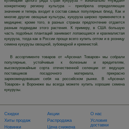
кулинарии целого ряда стран кукуруза – изначально «чуждая»
конкретному региону культура – приобрела определяющее
значение и теперь входит в состав самых популярных блюд. Как и
многие другие овощные культуры, кукуруза широко применяется в
медицине; кроме того, в разных странах предпочтение отдается
разным подвидам этого растения. К примеру, в США большую
часть подобных плантаций занимают лопающаяся и крахмалистая
кукуруза, тогда как в России проще всего купить оптом и в розницу
семена кукурузы овощной, зубовидной и кремнистой.
В ассортименте товаров от «Арсенал Товаров» мы собрали
популярные, устойчивые к болезным и вредителям,
высокоурожайные сорта отечественной селекции от ведущих
поставщиков посадочного материала, прекрасно
зарекомендовавших себя на российском рынке. В «Арсенал
Товаров» в Воронеже вы всегда можете купить хорошие семена
кукурузы.
Скидки
Акции
О нас
Хиты продаж
Распродажа
Условия
доставки
Новинки
Цена снижена