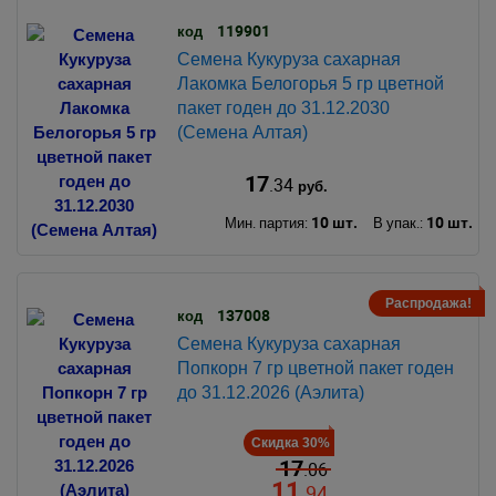
119901
код
Семена Кукуруза сахарная
Лакомка Белогорья 5 гр цветной
пакет годен до 31.12.2030
(Семена Алтая)
17
.34
руб.
10 шт.
10 шт.
Мин. партия:
В упак.:
Распродажа!
137008
код
Семена Кукуруза сахарная
Попкорн 7 гр цветной пакет годен
до 31.12.2026 (Аэлита)
Скидка 30%
17
.06
11
.94