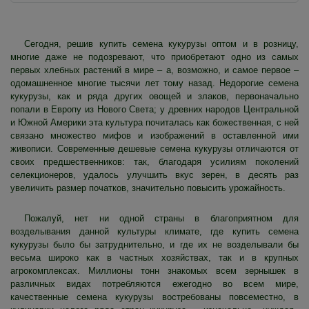
Сегодня, решив купить семена кукурузы оптом и в розницу,
многие даже не подозревают, что приобретают одно из самых
первых хлебных растений в мире – а, возможно, и самое первое –
одомашненное многие тысячи лет тому назад. Недорогие семена
кукурузы, как и ряда других овощей и злаков, первоначально
попали в Европу из Нового Света; у древних народов Центральной
и Южной Америки эта культура почиталась как божественная, с ней
связано множество мифов и изображений в оставленной ими
живописи. Современные дешевые семена кукурузы отличаются от
своих предшественников: так, благодаря усилиям поколений
селекционеров, удалось улучшить вкус зерен, в десять раз
увеличить размер початков, значительно повысить урожайность.
Пожалуй, нет ни одной страны в благоприятном для
возделывания данной культуры климате, где купить семена
кукурузы было бы затруднительно, и где их не возделывали бы
весьма широко как в частных хозяйствах, так и в крупных
агрокомплексах. Миллионы тонн знакомых всем зернышек в
различных видах потребляются ежегодно во всем мире,
качественные семена кукурузы востребованы повсеместно, в