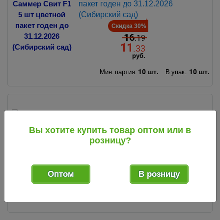
пакет годен до 31.12.2026
(Сибирский сад)
Скидка 30%
16
.19
11
.33
руб.
10 шт.
10 шт.
Мин. партия:
В упак.:
094880
код
Семена Кукуруза сахарная
Вы хотите купить товар оптом или в
Симпатия 5 гр цветной пакет
розницу?
годен до 31.12.2030 (Гавриш)
Оптом
В розницу
16
.51
руб.
10 шт.
10 шт.
Мин. партия:
В упак.: