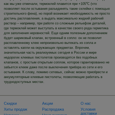
как мы уже отмечали, термоклей плавится при +105ۜ°C (что
позволяет после остывания разъединять такие склейки с помощью
строительного фена), но порой возникает необходимость не просто
достичь расплавления, а выдать максимально жидкий рабочий
раствор – например, при работе со сложным рельефом деталей,
где термоклей может выступать в качестве своего рода герметика
для заполнения неровностей. Еще одним полезным дополнением
будет шариковый клапан, встроенный в сопло: он не позволит
расплавленному клею непроизвольно вытекать из сопла и
оставлять капли на окружающих предметах. Впрочем,
значительная часть реализуемых сегодня в России и мире
недорогих клеевых пистолетов производятся без подобных
клапанов, с простым открытым соплом, которое гарантированно не
забьется клеем даже после выключения прибора из сети и его
остывания. К слову, помимо сетевых, сейчас можно приобрести и
аккумуляторные клеевые пистолеты, позволяющие работать в
труднодоступных местах.
Скидки
Акции
О нас
Хиты продаж
Распродажа
Условия
доставки