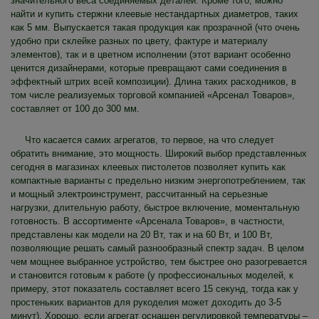
значительного веса соединяемых деталей. Кроме того, можно
найти и купить стержни клеевые нестандартных диаметров, таких
как 5 мм. Выпускается такая продукция как прозрачной (что очень
удобно при склейке разных по цвету, фактуре и материалу
элементов), так и в цветном исполнении (этот вариант особенно
ценится дизайнерами, которые превращают сами соединения в
эффектный штрих всей композиции). Длина таких расходников, в
том числе реализуемых торговой компанией «Арсенал Товаров»,
составляет от 100 до 300 мм.
Что касается самих агрегатов, то первое, на что следует
обратить внимание, это мощность. Широкий выбор представленных
сегодня в магазинах клеевых пистолетов позволяет купить как
компактные варианты с предельно низким энергопотреблением, так
и мощный электроинструмент, рассчитанный на серьезные
нагрузки, длительную работу, быстрое включение, моментальную
готовность. В ассортименте «Арсенала Товаров», в частности,
представлены как модели на 20 Вт, так и на 60 Вт, и 100 Вт,
позволяющие решать самый разнообразный спектр задач. В целом
чем мощнее выбранное устройство, тем быстрее оно разогревается
и становится готовым к работе (у профессиональных моделей, к
примеру, этот показатель составляет всего 15 секунд, тогда как у
простеньких вариантов для рукоделия может доходить до 3-5
минут). Хорошо, если агрегат оснащен регулировкой температуры –