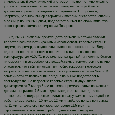
универсальный электрический инструмент позволяет многократно
ускорить склеивание самых разных материалов, и добиться
достаточно прочного и надежного соединения. В Воронеже,
например, большой выбор стержней и клеевых пистолетов, оптом и
в розницу по низким ценам, предлагает вниманию своих клиентов
наша торговая компания «Арсенал Товаров».
Одним из ключевых преимуществ применения такой склейки
является возможность хранить и использовать клеевые стержни
годами, например, выгодно купив клеевые стержни оптом. Ведь
единственное, что способно повлиять на них – повышение
температуры до +105°C; в остальном же данный тип клея не боится
ни сырости, ни атмосферного воздействия, с термоклеем не нужно
опасаться, что забытый открытым тюбик вскорости пересохнет
напрочь, или что состав разольется из упавшей со стола банки. В
зависимости от назначения, сегодня на рынке представлены
преимущественно недорогие клеевые стержни двух типов:
диаметрами от 7 мм до 8 мм (включая промежуточные варианты с
долями, например, 7,5 мм) – для рукоделия, мелких деталей,
элементов, не подвергаемых сильным нагрузкам, и тому подобных
работ; диаметрами от 10 мм до 12 мм (наиболее популярен вариант
на 11 мм, а также его производные, вроде 11,5 мм) – для
строительных и монтажных работ, увеличенных нагрузок,