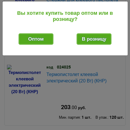
11 мм*200 мм (уп из 6 шт)
(930720) (Матрикс)
Вы хотите купить товар оптом или в
розницу?
140
.78
руб.
Оптом
В розницу
2 шт.
80 шт.
Мин. партия:
В упак.:
024025
код
Термопистолет клеевой
электрический (20 Вт) (КНР)
203
.00
руб.
1 шт.
120 шт.
Мин. партия:
В упак.: