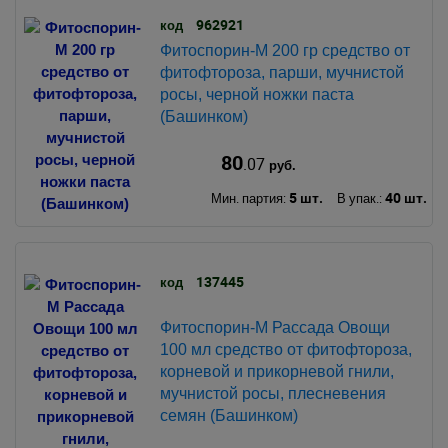
962921
код
Фитоспорин-М 200 гр средство от
фитофтороза, парши, мучнистой
росы, черной ножки паста
(Башинком)
80
.07
руб.
5 шт.
40 шт.
Мин. партия:
В упак.:
137445
код
Фитоспорин-М Рассада Овощи
100 мл средство от фитофтороза,
корневой и прикорневой гнили,
мучнистой росы, плесневения
семян (Башинком)