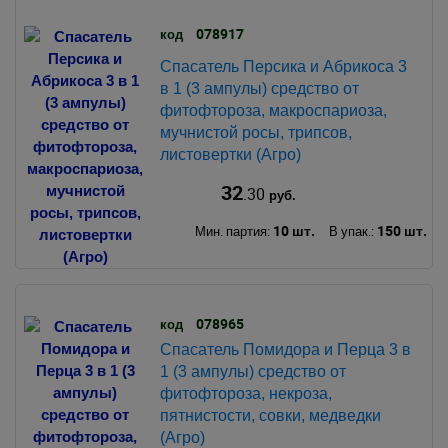
078917
код
Спасатель Персика и Абрикоса 3
в 1 (3 ампулы) средство от
фитофтороза, макроспариоза,
мучнистой росы, трипсов,
листовертки (Агро)
32
.30
руб.
10 шт.
150 шт.
Мин. партия:
В упак.:
078965
код
Спасатель Помидора и Перца 3 в
1 (3 ампулы) средство от
фитофтороза, некроза,
пятнистости, совки, медведки
(Агро)