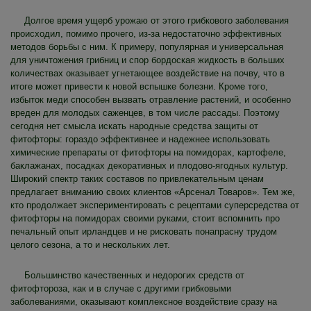
Долгое время ущерб урожаю от этого грибкового заболевания
происходил, помимо прочего, из-за недостаточно эффективных
методов борьбы с ним. К примеру, популярная и универсальная
для уничтожения грибниц и спор бордоская жидкость в больших
количествах оказывает угнетающее воздействие на почву, что в
итоге может привести к новой вспышке болезни. Кроме того,
избыток меди способен вызвать отравление растений, и особенно
вреден для молодых саженцев, в том числе рассады. Поэтому
сегодня нет смысла искать народные средства защиты от
фитофторы: гораздо эффективнее и надежнее использовать
химические препараты от фитофторы на помидорах, картофеле,
баклажанах, посадках декоративных и плодово-ягодных культур.
Широкий спектр таких составов по привлекательным ценам
предлагает вниманию своих клиентов «Арсенал Товаров». Тем же,
кто продолжает экспериментировать с рецептами суперсредства от
фитофторы на помидорах своими руками, стоит вспомнить про
печальный опыт ирландцев и не рисковать понапрасну трудом
целого сезона, а то и нескольких лет.
Большинство качественных и недорогих средств от
фитофтороза, как и в случае с другими грибковыми
заболеваниями, оказывают комплексное воздействие сразу на