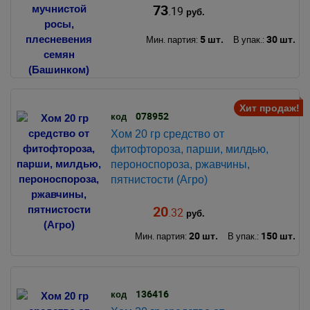
73
.19
руб.
5 шт.
30 шт.
Мин. партия:
В упак.:
Хит продаж!
078952
код
Хом 20 гр средство от
фитофтороза, парши, милдью,
пероноспороза, ржавчины,
пятнистости (Агро)
20
.32
руб.
20 шт.
150 шт.
Мин. партия:
В упак.:
136416
код