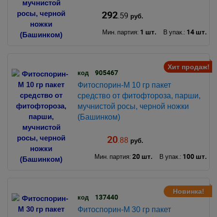
292
.59
руб.
1 шт.
14 шт.
Мин. партия:
В упак.:
Хит продаж!
905467
код
Фитоспорин-М 10 гр пакет
средство от фитофтороза, парши,
мучнистой росы, черной ножки
(Башинком)
20
.88
руб.
20 шт.
100 шт.
Мин. партия:
В упак.:
Новинка!
137440
код
Фитоспорин-М 30 гр пакет