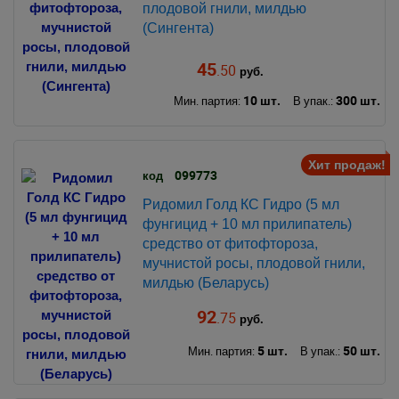
плодовой гнили, милдью
(Сингента)
45
.50
руб.
10 шт.
300 шт.
Мин. партия:
В упак.:
Хит продаж!
099773
код
Ридомил Голд КС Гидро (5 мл
фунгицид + 10 мл прилипатель)
средство от фитофтороза,
мучнистой росы, плодовой гнили,
милдью (Беларусь)
92
.75
руб.
5 шт.
50 шт.
Мин. партия:
В упак.: