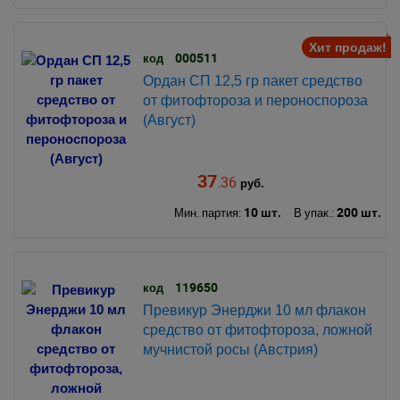
Хит продаж!
000511
код
Ордан СП 12,5 гр пакет средство
от фитофтороза и пероноспороза
(Август)
37
.36
руб.
10 шт.
200 шт.
Мин. партия:
В упак.:
119650
код
Превикур Энерджи 10 мл флакон
средство от фитофтороза, ложной
мучнистой росы (Австрия)