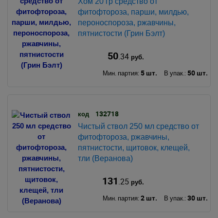
Хом 20 гр средство от
фитофтороза, парши, милдью,
пероноспороза, ржавчины,
пятнистости (Грин Бэлт)
50
.34
руб.
5 шт.
50 шт.
Мин. партия:
В упак.:
132718
код
Чистый ствол 250 мл средство от
фитофтороза, ржавчины,
пятнистости, щитовок, клещей,
тли (Веранова)
131
.25
руб.
2 шт.
30 шт.
Мин. партия:
В упак.: