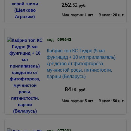
252
.52
руб.
1 шт.
20 шт.
Мин. партия:
В упак.:
099643
код
Кабрио топ КС Гидро (5 мл
фунгицид + 10 мл прилипатель)
средство от фитофтороза,
мучнистой росы, пятнистости,
парши (Беларусь)
84
.00
руб.
5 шт.
50 шт.
Мин. партия:
В упак.:
077931
код