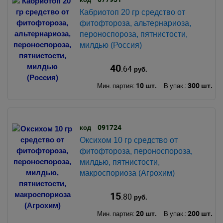
Кабриотоп 20 гр средство от
фитофтороза, альтернариоза,
пероноспороза, пятнистости,
милдью (Россия)
40
.64
руб.
10 шт.
300 шт.
Мин. партия:
В упак.:
091724
код
Оксихом 10 гр средство от
фитофтороза, пероноспороза,
милдью, пятнистости,
макроспориоза (Агрохим)
15
.80
руб.
20 шт.
200 шт.
Мин. партия:
В упак.: