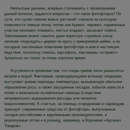
Неопытные дачники, впервые сталкиваясь с проявлениями
данной болезни, задаются вопросом – что такое фитофтороз? По
сути, это сухое гниение живых растений: сначала на культурах
появляются темные пятна, потом они буреют, чернеют, пораженные
участки начинают отмирать, листья опадают, засыхают побеги.
Заболевание может свалить даже взрослую строевую сосну,
начиная «подъедать» дерево по кругу у прикорневой шейки, а на
посадках пасленовых появление фитофторы и вовсе настоящее
бедствие, поскольку томаты, картофель, баклажаны «сгорают»
буквально на глазах за очень короткое время.
Усугубляется проблема тем, что споры грибов легко разносятся
ветром и водой. Факторами, провоцирующими вспышку эпидемии,
выступают резкие перепады температуры, вызывающие обильное
образование росы, а также загущенные посадки, избыток извести в
почве и изначально ослабленные саженцы (следствие
неправильного выращивания рассады или нехватки
макроэлементов). К счастью, на помощь огородникам и садоводам
приходят современные средства от фитофторы, выпускаемые
сегодня российскими и зарубежными производителями, и
реализуемые оптом и в розницу, например, в Воронеже «Арсенал
Товаров».