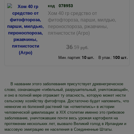
078953
код
Хом 40 гр средство от
фитофтороза, парши, милдью,
пероноспороза, ржавчины,
пятнистости (Агро)
36
.59
руб.
10 шт.
100 шт.
Мин. партия:
В упак.:
В названии этого заболевания присутствует древнегреческое
слово, означающее «гибельный, разрушительный, уничтожающий»,
и оно в полной мере отражает ту опасность, которую может нести
сельскому хозяйству фитофтора. Достаточно будет напомнить, что
немногие из болезней растений так «отметились» в истории
человеческой цивилизации: в XIX столетии именно это грибковое
заболевание, уничтожавшее почти весь урожая картофеля на
протяжении нескольких лет, вызвало Великий голод в Ирландии и
массовую эмиграцию ее населения в Соединенные Штаты.