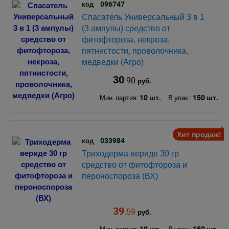
096747
код
Спасатель Универсальный 3 в 1
(3 ампулы) средство от
фитофтороза, некроза,
пятнистости, проволочника,
медведки (Агро)
30
.90
руб.
10 шт.
150 шт.
Мин. партия:
В упак.:
Хит продаж!
033984
код
Триходерма вериде 30 гр
средство от фитофтороза и
пероноспороза (ВХ)
39
.59
руб.
10 шт.
150 шт.
Мин. партия:
В упак.: