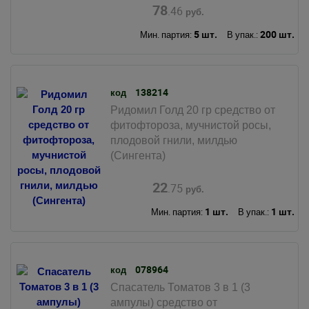
78
.46
руб.
5 шт.
200 шт.
Мин. партия:
В упак.:
138214
код
Ридомил Голд 20 гр средство от
фитофтороза, мучнистой росы,
плодовой гнили, милдью
(Сингента)
22
.75
руб.
1 шт.
1 шт.
Мин. партия:
В упак.:
078964
код
Спасатель Томатов 3 в 1 (3
ампулы) средство от