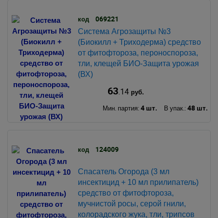
069221
код
Система Агрозащиты №3
(Биокилл + Триходерма) средство
от фитофтороза, пероноспороза,
тли, клещей БИО-Защита урожая
(ВХ)
63
.14
руб.
4 шт.
48 шт.
Мин. партия:
В упак.:
124009
код
Спасатель Огорода (3 мл
инсектицид + 10 мл прилипатель)
средство от фитофтороза,
мучнистой росы, серой гнили,
колорадского жука, тли, трипсов