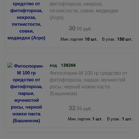
фитофтороза, некроза,
пятнистости, совки, медведки
(Агро)
30
.90
руб.
10 шт.
150 шт.
Мин. партия:
В упак.:
138266
код
Фитоспорин-М 100 гр средство от
фитофтороза, парши, мучнистой
росы, черной ножки паста
(Башинком)
32
.06
руб.
1 шт.
1 шт.
Мин. партия:
В упак.: