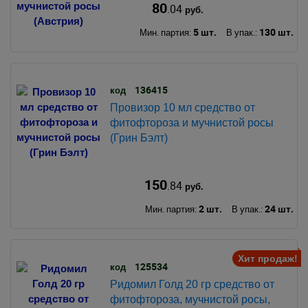
80
.04
руб.
5 шт.
130 шт.
Мин. партия:
В упак.:
136415
код
Провизор 10 мл средство от
фитофтороза и мучнистой росы
(Грин Бэлт)
150
.84
руб.
2 шт.
24 шт.
Мин. партия:
В упак.:
Хит продаж!
125534
код
Ридомил Голд 20 гр средство от
фитофтороза, мучнистой росы,