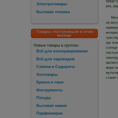
предст
Электротовары
раз, р
Бытовая техника
Мел
не могу
пример
Товары, поступившие в этом
интерес
месяце:
чувству
где осв
Новые товары в группах:
солнце
Всё для консервирования
листьях
земледе
Всё для садоводов
являет
Семена и Сидераты
мере н
мульчи
Хозтовары
станет
Краски и лаки
Инструменты
Посуда
Бытовая химия
Парфюмерия