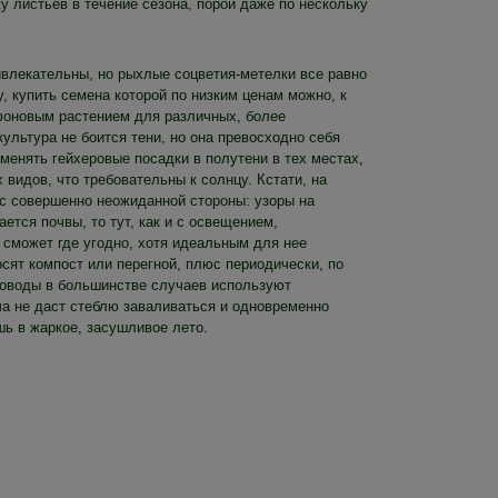
 листьев в течение сезона, порой даже по нескольку
ивлекательны, но рыхлые соцветия-метелки все равно
, купить семена которой по низким ценам можно, к
фоновым растением для различных, более
культура не боится тени, но она превосходно себя
менять гейхеровые посадки в полутени в тех местах,
 видов, что требовательны к солнцу. Кстати, на
 с совершенно неожиданной стороны: узоры на
ется почвы, то тут, как и с освещением,
а сможет где угодно, хотя идеальным для нее
сят компост или перегной, плюс периодически, по
адоводы в большинстве случаев используют
ча не даст стеблю заваливаться и одновременно
шь в жаркое, засушливое лето.