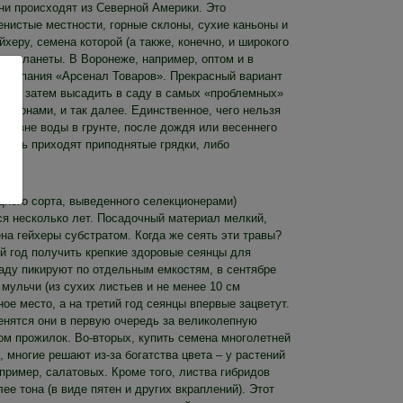
ни происходят из Северной Америки. Это
енистые местности, горные склоны, сухие каньоны и
йхеру, семена которой (а также, конечно, и широкого
ке планеты. В Воронеже, например, оптом и в
я компания «Арсенал Товаров». Прекрасный вариант
ян, а затем высадить в саду в самых «проблемных»
 кронами, и так далее. Единственное, чего нельзя
 уровне воды в грунте, после дождя или весеннего
омощь приходят приподнятые грядки, либо
дного сорта, выведенного селекционерами)
ся несколько лет. Посадочный материал мелкий,
а гейхеры субстратом. Когда же сеять эти травы?
й год получить крепкие здоровые сеянцы для
саду пикируют по отдельным емкостям, в сентябре
мульчи (из сухих листьев и не менее 10 см
е место, а на третий год сеянцы впервые зацветут.
ценятся они в первую очередь за великолепную
ом прожилок. Во-вторых, купить семена многолетней
 многие решают из-за богатства цвета – у растений
апример, салатовых. Кроме того, листва гибридов
ее тона (в виде пятен и других вкраплений). Этот