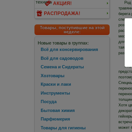
Род
АКЦИЯ!
травян
РАСПРОДАЖА!
берега 
спектр
розниц
Товары, поступившие на этой
растен
неделе:
местах:
для них
Новые товары в группах:
таяния 
Всё для консервирования
разноо
Всё для садоводов
Выр
Семена и Сидераты
предст
Хозтовары
поэтом
Специа
Краски и лаки
перено
Инструменты
перенос
толщин
Посуда
Хотя ц
Бытовая химия
декора
гейхеры
Парфюмерия
встреча
Товары для гигиены
может б