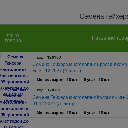
Семена гейхер
Фото
Название това
товара
128180
код
Семена Гейхера многолетник Брессингхема 0
до 31.12.2027 (Аэлита)
10 шт.
10 шт.
Миним. партия:
В упак.:
128181
код
Семена Гейхера многолетник Колокольчики 0,
31.12.2027 (Аэлита)
10 шт.
10 шт.
Миним. партия:
В упак.: