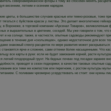
авитель североамериканской флоры к тому же способен менять расцветку
адуя весенним, летним и осенним нарядом.
кие цветы, в большинстве случаев красные или темно-розовые, тоже пр
т тягаться с буйством красок у листвы. Это делает многолетнюю гейхеру
у, в Воронеже, в торговой компании «Арсенал Товаров», великолепным 
ных и выразительных в цветении, соседей. Мы уже говорили о том, что 
ет и на солнце; также, в частности, опытные садоводы рекомендуют при
ещение в течение дня «скользящее», однако недостаточное для всех тех
 даже знакомый спектр расцветок по мере развития может раскрываться
 становятся ярче и сложнее, сами оттенки более насыщенными. Что каса
льцу все карты в руки: если не будет замокания корней, расти культур
ся легкий плодородный грунт. На бедных почвах под посадки заранее вно
адобности, проводят в сезон подкормки; в качестве таковых опытные с
рование все теми же компостом или перегноем, с ростом культуры муль
 питанием. С поливами чрезмерно усердствовать не стоит: они нужны ли