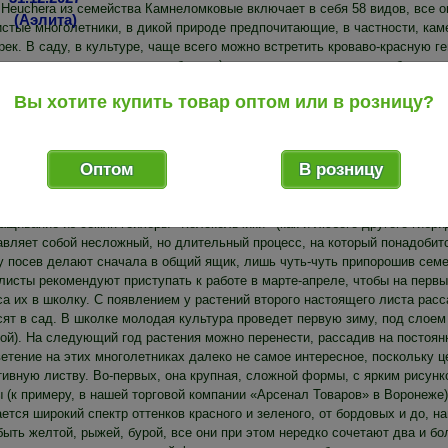
 Heuchera из семейства Камнеломковые включает в себя 58 видов, все о
истые многолетники, в дикой природе предпочитающие, в частности, кам
рек. В саду, в культуре, чаще всего можно встретить кроваво-красную ге
а полученных на ее основе гибридов) сегодня можно купить в любом угол
у по низким ценам, такой посадочный материал реализует наша торгова
Вы хотите купить товар оптом или в розницу?
ий для затененных участков, поскольку можно вырастить гейхеру из сем
 за строениями, вдоль заборов, под кустарниками и деревьями с густыми
 допускать – это замокания корней. На низинных участках, при высоком
снега, высок риск загубить посадки. Впрочем, в подобных случаях на п
Оптом
В розницу
бразные насыпи.
ащивание из семян гейхеры «Колокольчики» (как и любого другого гибри
авляет собой несложный, но длительный процесс, на который понадобит
у посев делают сначала в общий ящик, лишь чуть-чуть припорошив семен
листы рекомендуют приступать к работе в марте-апреле, чтобы на первы
са их в школку. С появлением у растений второго настоящего листа рас
ят в сад. В школке молодая культура проведет первую зиму, под слоем 
ой). На следующий год растения можно перенести, рассадив на постоянно
ветение на этих многолетниках далеко не самое интересное, поскольку 
тивную листву. Во-первых, она крупная, сложной формы, с ярким рисунк
 (к примеру, в нашей торговой компании «Арсенал Товаров» в Воронеже),
ется широкий спектр оттенков красного и зеленого, от бордовых и до, н
ыть желтой, рыжей, бурой, все они при этом нередко сочетают два и бол