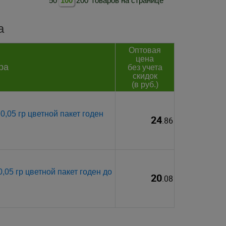
50
100
200
товаров на странице
а
Оптовая
цена
ра
без учета
скидок
(в руб.)
,05 гр цветной пакет годен
24
.86
05 гр цветной пакет годен до
20
.08