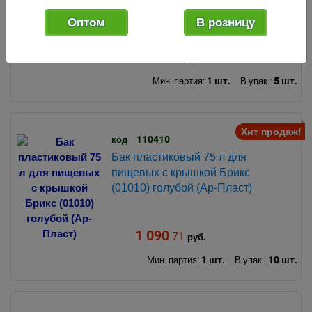
(Альт-Пласт)
Оптом
В розницу
1 031
.10
руб.
1 шт.
5 шт.
Мин. партия:
В упак.:
Хит продаж!
110410
код
Бак пластиковый 75 л для
пищевых с крышкой Брикс
(01010) голубой (Ар-Пласт)
1 090
.71
руб.
1 шт.
10 шт.
Мин. партия:
В упак.: