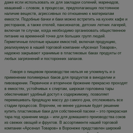
даже если использовать их для закладки солений, маринадов,
квашений – словом, в процессах, предполагающих постоянное
наличие веществ, агрессивных по отношению к материалам
емкости. Подобные бачки и баки можно встретить на кухнях кафе и
ресторанов, а также отелей, пансионатов, детских летних лагерей,
включая те случаи, когда необходимо организовать общественное
питание на временной точке для больших групп людей.
Герметичные плотные крышки емкостей, включая продукцию,
реализуемую в нашей торговой компании «Арсенал Товаров»,
надежно закрывают хранимые в пластиковых баках продукты от
любых загрязнений и посторонних запахов.
Говоря о пищевом производстве нельзя не упомянуть и о
применении полимерных баков для продуктов в виноделии и
пивоварении. Первичное и вторичное брожение прекрасно проходят
в емкостях, устойчивых к спиртам, широкая горловина тары
обеспечивает удобный доступ к содержимому, позволяет
перемешивать бродящую массу до самого дна, отслеживать все
стадии процессов. Впрочем, не менее удачным будет решение
купить пластиковые баки для собственной пасеки – это прекрасная
тара под хранение меда – или для домашнего производства соков
из свежих овощей и фруктов. В ассортименте нашей торговой
компании «Арсенал Товаров» в Воронеже представлен широкий