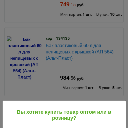
749
.15
руб.
1 шт.
10 шт.
Мин. партия:
В упак.:
134135
код
Бак пластиковый 60 л для
непищевых с крышкой (АП 564)
(Альт-Пласт)
984
.56
руб.
1 шт.
5 шт.
Мин. партия:
В упак.:
134131
Вы хотите купить товар оптом или в
код
розницу?
Бак пластиковый 60 л для
пищевых с крышкой (АП 562)