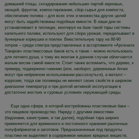
домашней птицы, складирование небольших партий зерновых,
овощей, фруктов, компостирование, сбор сырья для компоста,
обеспечение полива – для всех этих и множества других целей
могут быть задействованы подобные емкости. В наши дни их
устанавливают в теплицах, монтируя на базе такой тары системы
капельного полива; используют для сбора урожая; переделывают в
бункерные кормушки и поилки. Вместительную тару на 80-90
литров – среди спектра представленных в ассортименте «Арсенала
Товаров» пластмассовых баков есть и такие – можно использовать
для летнего душа, к тому же монтаж в данном случае облегчается
малым весом самой емкости. Стоит также вспомнить, что дерево, к
примеру, подвержено гниению (или, наоборот, деревянные бочки
могут при небрежном использовании рассохнуться), а металл –
коррозии, тогда как полимеры не меняют своих свойств в широком
диапазоне температур и при долгой активной эксплуатации в
достаточно жестких и суровых условиях окружающей среды.
Еще одна сфера, в которой востребованы пластиковые баки –
это пищевое производство. Наряду с другими емкостями
(бидонами, канистрами, и так далее), подобная тара широко
применяется для временного и постоянного хранения различных
полуфабрикатов и заготовок. Предназначенные под продукты
пластики не выделяют в содержимое никаких вредных веществ,