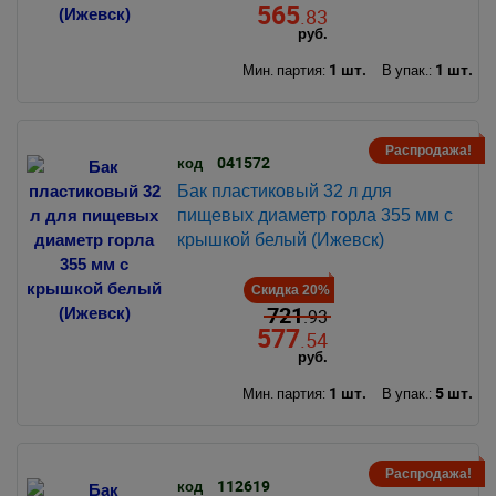
565
.83
руб.
1 шт.
1 шт.
Мин. партия:
В упак.:
Распродажа!
041572
код
Бак пластиковый 32 л для
пищевых диаметр горла 355 мм с
крышкой белый (Ижевск)
Скидка 20%
721
.93
577
.54
руб.
1 шт.
5 шт.
Мин. партия:
В упак.:
Распродажа!
112619
код