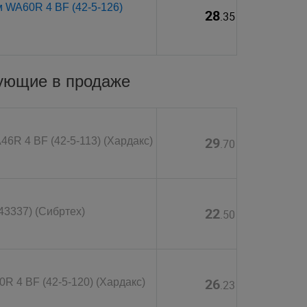
м WA60R 4 BF (42-5-126)
28
.35
вующие в продаже
29
46R 4 BF (42-5-113) (Хардакс)
.70
22
43337) (Сибртех)
.50
26
0R 4 BF (42-5-120) (Хардакс)
.23