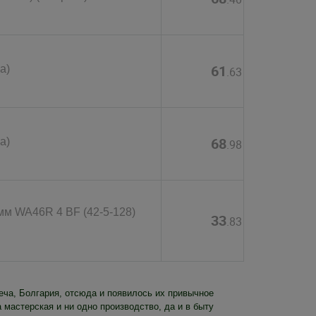
61
а)
.63
68
а)
.98
 мм WA46R 4 BF (42-5-128)
33
.83
ча, Болгария, отсюда и появилось их привычное
 мастерская и ни одно производство, да и в быту