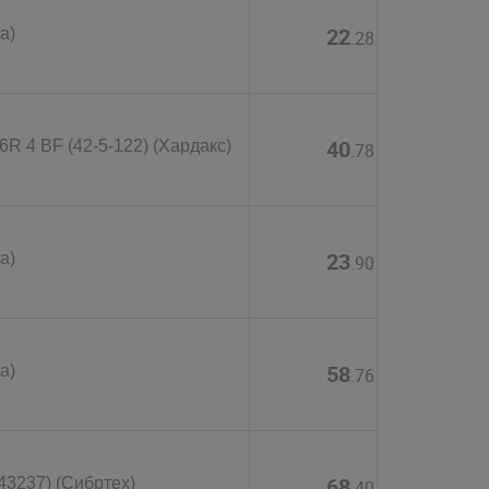
22
а)
.28
40
6R 4 BF (42-5-122) (Хардакс)
.78
23
а)
.90
58
а)
.76
68
43237) (Сибртех)
.40