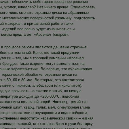
начает обеспечить себе гарантированное решение
бы, уголок, швеллер? Нет ничего проще. Отшлифовать
сего лишь сменить отрезные диски на абразивные
 с металлических поверхностей ржавчину, подготовить
й материал, и при активной работе таких
 изделий все равно будут изнашиваться и
м ценам предлагает «Арсенал Товаров».
в процессе работы являются дешевые отрезные
убежных компаний. Качество такой продукции
утации – так, мы в торговой компании «Арсенал
 брендов. Такие изделия могут выполняться на
онные характеристики. Во-первых, это вулканитовая
я термической обработке; отрезные диски на
 в 50, 60 и 80 м/с. Во-вторых, это бакелитовая
тании с пиритом, алебастром или криолитом).
дную прочность на сжатие и изгиб, но низкую
емпература доходит до +250-300°C, подобный
охлаждением щелочной водой. Наконец, третий тип
левой шпат, кварц, тальк, мел, огнеупорная глина
сокие показатели огнеупорности и водостойкости,
нственный недостаток керамической связки – низкая
лкивался каждый, кто хоть раз брал в руки болгарку,