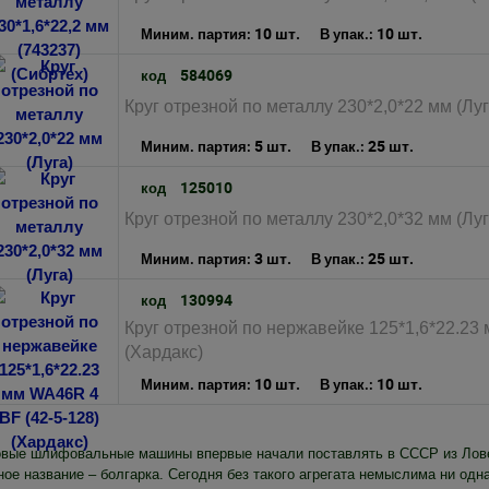
10 шт.
10 шт.
Миним. партия:
В упак.:
584069
код
Круг отрезной по металлу 230*2,0*22 мм (Луг
5 шт.
25 шт.
Миним. партия:
В упак.:
125010
код
Круг отрезной по металлу 230*2,0*32 мм (Луг
3 шт.
25 шт.
Миним. партия:
В упак.:
130994
код
Круг отрезной по нержавейке 125*1,6*22.23
(Хардакс)
10 шт.
10 шт.
Миним. партия:
В упак.:
овые шлифовальные машины впервые начали поставлять в СССР из Лове
ое название – болгарка. Сегодня без такого агрегата немыслима ни одна