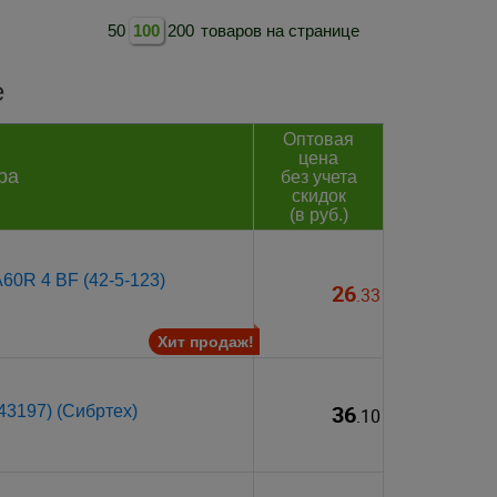
50
100
200
товаров на странице
е
Оптовая
цена
ра
без учета
скидок
(в руб.)
A60R 4 BF (42-5-123)
26
.33
Хит продаж!
36
43197) (Сибртех)
.10