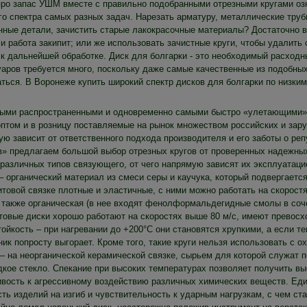
про запас УШМ вместе с правильно подобранными отрезными кругами оз
го спектра самых разных задач. Нарезать арматуру, металлические тру
нные детали, зачистить старые лакокрасочные материалы? Достаточно в
 и работа закипит; или же использовать зачистные круги, чтобы удалить
к дальнейшей обработке. Диск для болгарки - это необходимый расходны
уаров требуется много, поскольку даже самые качественные из подобных
аться. В Воронеже купить широкий спектр дисков для болгарки по низки
ыми распространенными и одновременно самыми быстро «улетающими» 
 оптом и в розницу поставляемые на рынок множеством российских и зар
ю зависит от ответственного подхода производителя и его заботы о реп
в» предлагаем большой выбор отрезных кругов от проверенных надежных
 различных типов связующего, от чего напрямую зависят их эксплуатаци
– органический материал из смеси серы и каучука, который подвергаетс
товой связке плотные и эластичные, с ними можно работать на скоростях
, также органическая (в нее входят фенолформальдегидные смолы в соче
товые диски хорошо работают на скоростях выше 80 м/с, имеют превосхо
ойкость – при нагревании до +200°C они становятся хрупкими, а если т
ик попросту выгорает. Кроме того, такие круги нельзя использовать с 
– на неорганической керамической связке, сырьем для которой служат по
дкое стекло. Спекание при высоких температурах позволяет получить вы
ивость к агрессивному воздействию различных химических веществ. Еди
ть изделий на изгиб и чувствительность к ударным нагрузкам, с чем ста