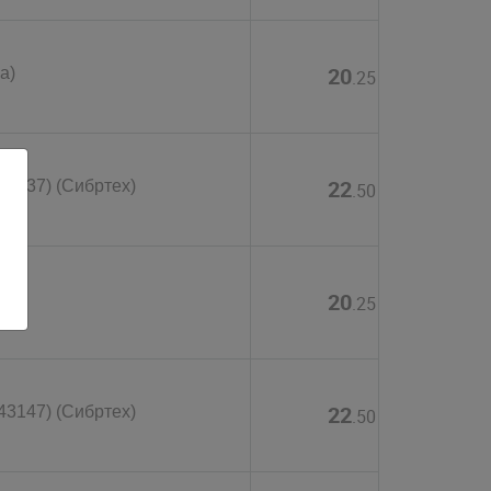
20
а)
.25
22
43137) (Сибртех)
.50
20
а)
.25
22
43147) (Сибртех)
.50