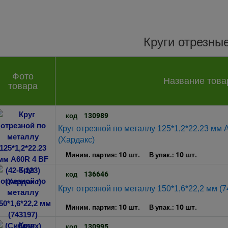
Круги отрезны
Фото
Название това
товара
130989
код
Круг отрезной по металлу 125*1,2*22.23 мм 
(Хардакс)
10 шт.
10 шт.
Миним. партия:
В упак.:
136646
код
Круг отрезной по металлу 150*1,6*22,2 мм (7
10 шт.
10 шт.
Миним. партия:
В упак.:
130995
код