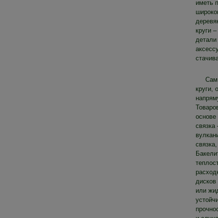
иметь 
широко
деревя
круги –
детали 
аксесс
стачив
Сам
круги,
напряму
Товаро
основе
связка 
вулкани
связка
Бакели
теплост
расходн
дисков 
или жи
устойч
прочнос