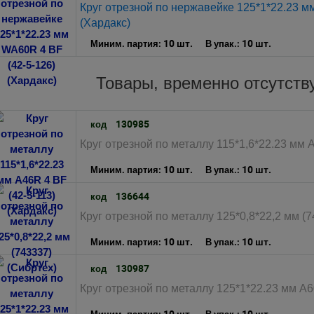
Круг отрезной по нержавейке 125*1*22.23 м
(Хардакс)
10 шт.
10 шт.
Миним. партия:
В упак.:
Товары, временно отсутст
130985
код
Круг отрезной по металлу 115*1,6*22.23 мм A
10 шт.
10 шт.
Миним. партия:
В упак.:
136644
код
Круг отрезной по металлу 125*0,8*22,2 мм (7
10 шт.
10 шт.
Миним. партия:
В упак.:
130987
код
Круг отрезной по металлу 125*1*22.23 мм A6
10 шт.
10 шт.