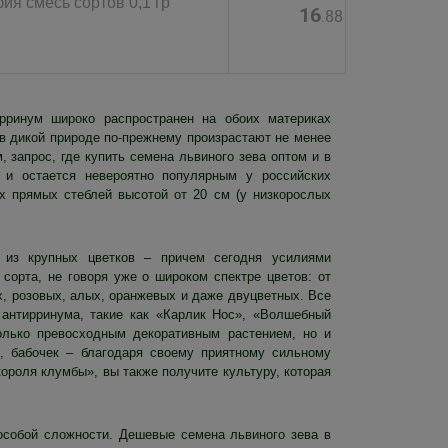
я смесь сортов 0,1 гр
16
.88
ирринум широко распространен на обоих материках
 в дикой природе по-прежнему произрастают не менее
запрос, где купить семена львиного зева оптом и в
 и остается невероятно популярным у российских
х прямых стеблей высотой от 20 см (у низкорослых
 из крупных цветков – причем сегодня усилиями
орта, не говоря уже о широком спектре цветов: от
х, розовых, алых, оранжевых и даже двуцветных. Все
антирринума, такие как «Карлик Нос», «Волшебный
олько превосходным декоративным растением, но и
, бабочек – благодаря своему приятному сильному
ороля клумбы», вы также получите культуру, которая
особой сложности. Дешевые семена львиного зева в