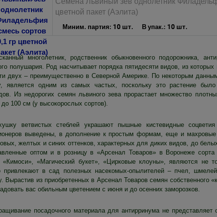
Семена Львиный зев однолетник Филадельфи
цветной пакет (Аэлита)
10 шт.
10 шт.
Миним. партия:
В упак.:
сканный многолетник, родственник обыкновенного подорожника, ант
ого полушария. Род насчитывает порядка пятидесяти видов, из которых
ти двух – преимущественно в Северной Америке. По некоторым данным, 
у, является одним из самых частых, поскольку это растение было
дов. Из недорогих семян львиного зева прорастает множество плотны
 до 100 см (у высокорослых сортов).
хушку ветвистых стеблей украшают пышные кистевидные соцветия
ионеров выведены, в дополнение к простым формам, еще и махровые с
овых, желтых и синих оттенков, характерных для диких видов, до белы
авленные оптом и в розницу в «Арсенал Товаров» в Воронеже сорта 
, «Кимоси», «Магический букет», «Цирковые клоуны», являются не т
о привлекают в сад полезных насекомых-опылителей – пчел, шмелей
у. Вырастив из приобретенных в Арсенал Товаров семян собственного «к
радовать вас обильным цветением с июня и до осенних заморозков.
ращивание посадочного материала для антирринума не представляет 