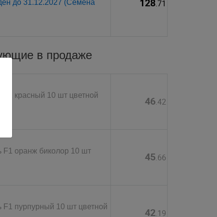
128
ден до 31.12.2027 (Семена
.71
вующие в продаже
 F1 красный 10 шт цветной
46
.42
 F1 оранж биколор 10 шт
45
.66
 F1 пурпурный 10 шт цветной
42
.19