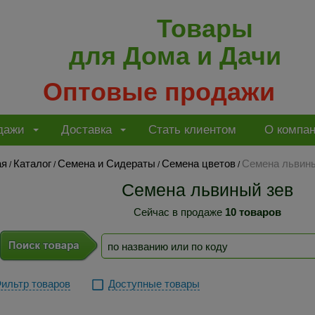
Товары
для Дома и Дачи
Оптовые продажи
дажи
Доставка
Стать клиентом
О компа
ая
Каталог
Семена и Сидераты
Семена цветов
Семена львины
/
/
/
/
Семена львиный зев
Сейчас в продаже
10 товаров
ильтр товаров
Доступные товары