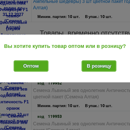
Ампельные шедевры) 3 шт цветной пакет го
Алтая)
10 шт.
10 шт.
Миним. партия:
В упак.:
Товары, временно отсутст
Вы хотите купить товар оптом или в розницу?
119951
код
Семена Львиный зев однолетник Античность
пакет (Семена Алтая)
Оптом
В розницу
10 шт.
10 шт.
Миним. партия:
В упак.:
119952
код
Семена Львиный зев однолетник Античность
цветной пакет (Семена Алтая)
10 шт.
10 шт.
Миним. партия:
В упак.:
119953
код
Семена Львиный зев однолетник Античность