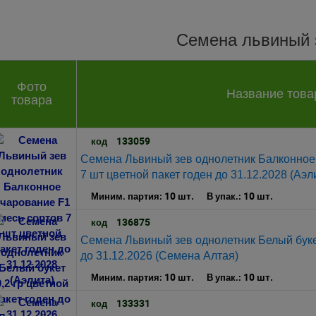
Семена львиный 
Фото
Название това
товара
133059
код
Семена Львиный зев однолетник Балконное
7 шт цветной пакет годен до 31.12.2028 (Аэл
10 шт.
10 шт.
Миним. партия:
В упак.:
136875
код
Семена Львиный зев однолетник Белый букет
до 31.12.2026 (Семена Алтая)
10 шт.
10 шт.
Миним. партия:
В упак.:
133331
код