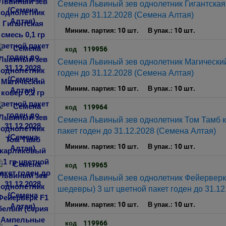
Семена Львиный зев однолетник Гигантская 
годен до 31.12.2028 (Семена Алтая)
10 шт.
10 шт.
Миним. партия:
В упак.:
119956
код
Семена Львиный зев однолетник Магический 
годен до 31.12.2028 (Семена Алтая)
10 шт.
10 шт.
Миним. партия:
В упак.:
119964
код
Семена Львиный зев однолетник Том Тамб к
пакет годен до 31.12.2028 (Семена Алтая)
10 шт.
10 шт.
Миним. партия:
В упак.:
119965
код
Семена Львиный зев однолетник Фейерверк
шедевры) 3 шт цветной пакет годен до 31.1
10 шт.
10 шт.
Миним. партия:
В упак.:
119966
код