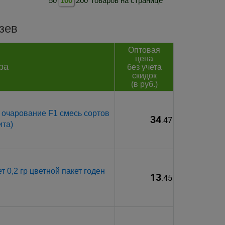
50
100
200
товаров на странице
зев
Оптовая
цена
ра
без учета
скидок
(в руб.)
 очарование F1 смесь сортов
34
.47
ита)
 0,2 гр цветной пакет годен
13
.45