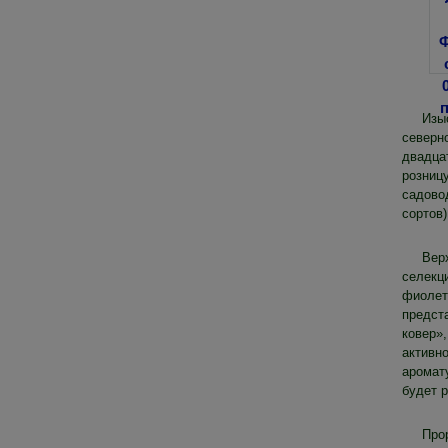
Изы
северн
двадца
розниц
садово
сортов)
Вер
селекц
фиолет
предст
ковер»
активн
аромат
будет 
Про