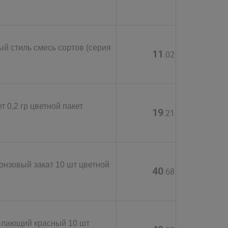
й стиль смесь сортов (серия
11
.02
 0,2 гр цветной пакет
19
.21
нзовый закат 10 шт цветной
40
.68
ылающий красный 10 шт