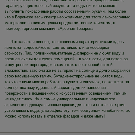
гарантирующие конечный результат, а ведь ничто не мешает
выполнить покрасочные работы собственными руками. Тем более
что в Воронеже весь спектр необходимых для этого лакокрасочных
материалов по низким ценам предлагает своим клиентам, к
примеру, торговая компания «Арсенал Товаров».
Что касается основы, то ключевыми характеристиками здесь
являются водостойкость, светостойкость и атмосферная
стойкость. Так, поливинилацетатные дисперсии не любят воду и
предназначены для сухих помещений – в частности, для потолков
и внутренних перегородок в комнатах с постоянной низкой
влажностью, зато они же не выгорают на солнце и долго сохраняют
свою насыщенную гамму. Бутадиен-стирольные не боятся воды,
так что с ними можно работать в кухнях и санузлах, но желтеют на
солнце, поэтому идеальный вариант для их нанесения –
поверхности в помещениях с искусственным освещением, там им
не будет сносу. Ну а самые универсальные и надежные это
акриловые водоэмульсионные краски для стен и потолков: яркие,
устойчивые к воде, ультрафиолету, температурным колебаниям, их
можно использовать в отделке фасадов и даже мыть!