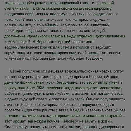
только способен различить человеческий глаз – и в немалой
степени такая палитра обязана своим богатством широкому
внедрению современных водоэмульсионных красок для стен и
потолков. Именно эти лакокрасочные материалы сделали
возможной игру с тончайшими нюансами тонов и цветовых
переходов, создание сложных гармоничных композиций,
достижение идеального баланса между отделкой, декорированием
и меблировкой. В Воронеже широкий ассортимент
водоэмульсионных красок для стен и потолков от ведущих
зарубежных и отечественных производителей предлагает своим
клиентам наша торговая компания «Арсенал Товаров».
Своей популярности дешевая водоэмульсионная краска, оптом
и в розницу реализуемая в настоящее время в России, обязана
даже не низким ценам (хотя, безусловно, это весомый аргумент в
пользу подобных ЛКМ, особенно когда планируются масштабные
работы и нужно купить много краски, а оставлять в магазине весь
бюджет будущей отделки вовсе не хочется). Однако популярность
этих лакокрасочных материалов кроется в первую очередь в
простоте и удобстве работы с ними. Каждый наверняка хотя бы раз
в жизни сталкивался с характерным запахом масляных покрытий –
этот аромат, единожды почуяв, человеку не забыть в жизни.
Сильно могут пахнуть многие лаки, эмали, но водно-дисперсные и