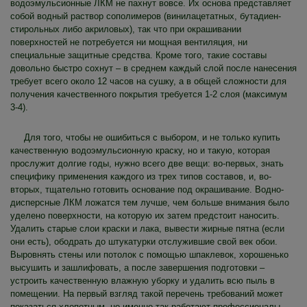
водоэмульсионные ЛКМ не пахнут вовсе. Их основа представляет
собой водный раствор сополимеров (винилацетатных, бутадиен-
стирольных либо акриловых), так что при окрашивании
поверхностей не потребуется ни мощная вентиляция, ни
специальные защитные средства. Кроме того, такие составы
довольно быстро сохнут – в среднем каждый слой после нанесения
требует всего около 12 часов на сушку, а в общей сложности для
получения качественного покрытия требуется 1-2 слоя (максимум
3-4).
Для того, чтобы не ошибиться с выбором, и не только купить
качественную водоэмульсионную краску, но и такую, которая
прослужит долгие годы, нужно всего две вещи: во-первых, знать
специфику применения каждого из трех типов составов, и, во-
вторых, тщательно готовить основание под окрашивание. Водно-
дисперсные ЛКМ ложатся тем лучше, чем больше внимания было
уделено поверхности, на которую их затем предстоит наносить.
Удалить старые слои краски и лака, вывести жирные пятна (если
они есть), ободрать до штукатурки отслужившие свой век обои.
Выровнять стены или потолок с помощью шпаклевок, хорошенько
высушить и зашлифовать, а после завершения подготовки –
устроить качественную влажную уборку и удалить всю пыль в
помещении. На первый взгляд такой перечень требований может
показаться хлопотным, но именно так работают профессионалы,