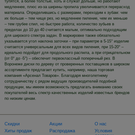
тупятся, а более толстые, хоть и служат дольше, но работают
медленнее, плюс из-за ширины пропила увеличивается перерасход
материала. Определившись с размерами, переходим к зубам: чем
их больше – тем чище рез, но медленнее пиление, чем их меньше
– тем грубее спил, но быстрее работа; количество зубьев в
пределах до 10 до 40 считается малым, оптимально подходящим
для широкого спектра задач. В маркировке также обязательно
указывается угол наклона заточки – при параметре в 5-15° изделие
считается универсальным для всех видов пиления, при 15-20° –
идеально подойдет для продольного распила, а при отрицательном
(от 0° до -5°) – обеспечит первоклассный поперечный рез. В
Воронеже диски по дереву от проверенных поставщиков в широком
ассортименте предлагает купить, например, наша торговая
компания «Арсенал Товаров». Благодаря многолетнему
сотрудничеству с рядом ведущих производителей подобной
продукции, мы имеем возможность предлагать вниманию своих
покупателей весь спектр качественных изделий известных брендов
по низким ценам.
Скидки
Акции
О нас
Хиты продаж
Распродажа
Условия