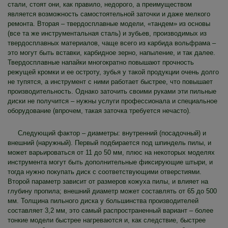
стали, стоят они, как правило, недорого, а преимуществом
является возможность самостоятельной заточки и даже мелкого
ремонта. Вторая – твердосплавные модели, «тандем» из основы
(все та же инструментальная сталь) и зубьев, производимых из
твердосплавных материалов, чаще всего из карбида вольфрама –
это могут быть вставки, карбидное зерно, напыление, и так далее.
Твердосплавные напайки многократно повышают прочность
режущей кромки и ее остроту, зубья у такой продукции очень долго
не тупятся, а инструмент с ними работает быстрее, что повышает
производительность. Однако заточить своими руками эти пильные
диски не получится – нужны услуги профессионала и специальное
оборудование (впрочем, такая заточка требуется нечасто).
Следующий фактор – диаметры: внутренний (посадочный) и
внешний (наружный). Первый подбирается под шпиндель пилы, и
может варьироваться от 11 до 50 мм, плюс на некоторых моделях
инструмента могут быть дополнительные фиксирующие штыри, и
тогда нужно покупать диск с соответствующими отверстиями.
Второй параметр зависит от размеров кожуха пилы, и влияет на
глубину пропила; внешний диаметр может составлять от 65 до 500
мм. Толщина пильного диска у большинства производителей
составляет 3,2 мм, это самый распространенный вариант – более
тонкие модели быстрее нагреваются и, как следствие, быстрее