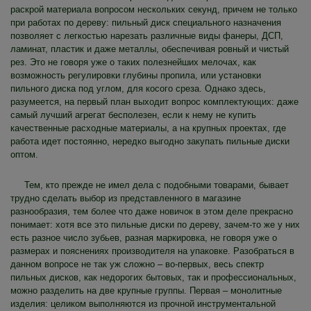
раскрой материала вопросом нескольких секунд, причем не только
при работах по дереву: пильный диск специального назначения
позволяет с легкостью нарезать различные виды фанеры, ДСП,
ламинат, пластик и даже металлы, обеспечивая ровный и чистый
рез. Это не говоря уже о таких полезнейших мелочах, как
возможность регулировки глубины пропила, или установки
пильного диска под углом, для косого среза. Однако здесь,
разумеется, на первый план выходит вопрос комплектующих: даже
самый лучший агрегат бесполезен, если к нему не купить
качественные расходные материалы, а на крупных проектах, где
работа идет постоянно, нередко выгодно закупать пильные диски
оптом.
Тем, кто прежде не имел дела с подобными товарами, бывает
трудно сделать выбор из представленного в магазине
разнообразия, тем более что даже новичок в этом деле прекрасно
понимает: хотя все это пильные диски по дереву, зачем-то же у них
есть разное число зубьев, разная маркировка, не говоря уже о
размерах и пояснениях производителя на упаковке. Разобраться в
данном вопросе не так уж сложно – во-первых, весь спектр
пильных дисков, как недорогих бытовых, так и профессиональных,
можно разделить на две крупные группы. Первая – монолитные
изделия: целиком выполняются из прочной инструментальной