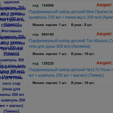
Акция! 
134066
код
Парфюмерный набор детский Моя Прелесть
(шампунь 250 мл + пенка-мусс 200 мл) (Арне
1 шт.
5 шт.
Миним. партия:
В упак.:
Акция! 
064160
код
Парфюмерный набор детский Топ Малыш Со
гель для душа 300 мл) (Аромика)
1 шт.
10 шт.
Миним. партия:
В упак.:
Акция! 
135220
код
Парфюмерный набор детский №1170 Пони ли
мл + шампунь 250 мл + магнит) (Тимекс)
1 шт.
10 шт.
Миним. партия:
В упак.: