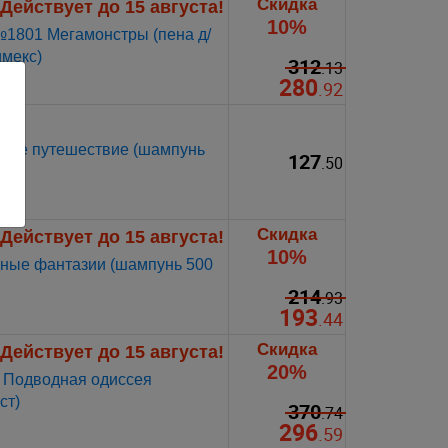
Скидка
Действует до 15 августа!
10%
1801 Мегамонстры (пена д/
имекс)
312
.13
280
.92
кое путешествие (шампунь
127
.50
Скидка
Действует до 15 августа!
10%
ные фантазии (шампунь 500
214
.93
193
.44
Скидка
Действует до 15 августа!
20%
 Подводная одиссея
ст)
370
.74
296
.59