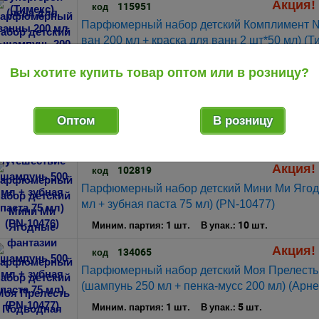
Акция! 
115951
код
Парфюмерный набор детский Комплимент №
ван 200 мл + краска для ванн 2 шт*50 мл) (Т
1 шт.
10 шт.
Миним. партия:
В упак.:
Вы хотите купить товар оптом или в розницу?
102821
код
Парфюмерный набор детский Мини Ми Слад
Оптом
В розницу
500 мл + зубная паста 75 мл) (PN-10476)
2 шт.
10 шт.
Миним. партия:
В упак.:
Акция! 
102819
код
Парфюмерный набор детский Мини Ми Ягод
мл + зубная паста 75 мл) (PN-10477)
1 шт.
10 шт.
Миним. партия:
В упак.:
Акция! 
134065
код
Парфюмерный набор детский Моя Прелесть
(шампунь 250 мл + пенка-мусс 200 мл) (Арне
1 шт.
5 шт.
Миним. партия:
В упак.: