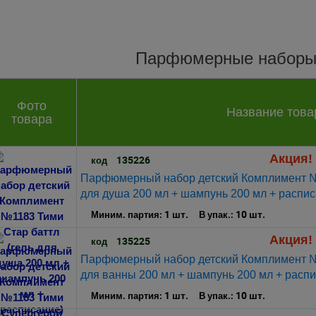
Парфюмерные наборы 
Фото
Название това
товара
Акция! 
135226
код
Парфюмерный набор детский Комплимент №1
для душа 200 мл + шампунь 200 мл + распис
1 шт.
10 шт.
Миним. партия:
В упак.:
Акция! 
135225
код
Парфюмерный набор детский Комплимент №
для ванны 200 мл + шампунь 200 мл + распи
1 шт.
10 шт.
Миним. партия:
В упак.: