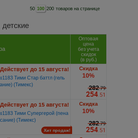
50
100
200
товаров на странице
детские
Оптовая
цена
ра
без учета
скидок
(в руб.)
Скидка
Действует до 15 августа!
10%
183 Тими Стар баттл (гель
ание) (Тимекс)
282
.79
254
.51
Скидка
Действует до 15 августа!
10%
1183 Тими Супергерой (пена
сание) (Тимекс)
282
.79
254
.51
Хит продаж!