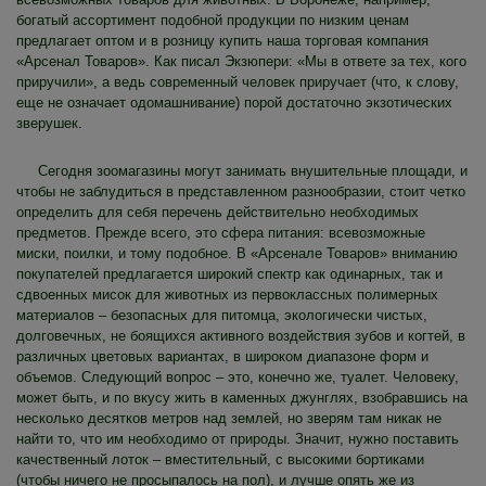
богатый ассортимент подобной продукции по низким ценам
предлагает оптом и в розницу купить наша торговая компания
«Арсенал Товаров». Как писал Экзюпери: «Мы в ответе за тех, кого
приручили», а ведь современный человек приручает (что, к слову,
еще не означает одомашнивание) порой достаточно экзотических
зверушек.
Сегодня зоомагазины могут занимать внушительные площади, и
чтобы не заблудиться в представленном разнообразии, стоит четко
определить для себя перечень действительно необходимых
предметов. Прежде всего, это сфера питания: всевозможные
миски, поилки, и тому подобное. В «Арсенале Товаров» вниманию
покупателей предлагается широкий спектр как одинарных, так и
сдвоенных мисок для животных из первоклассных полимерных
материалов – безопасных для питомца, экологически чистых,
долговечных, не боящихся активного воздействия зубов и когтей, в
различных цветовых вариантах, в широком диапазоне форм и
объемов. Следующий вопрос – это, конечно же, туалет. Человеку,
может быть, и по вкусу жить в каменных джунглях, взобравшись на
несколько десятков метров над землей, но зверям там никак не
найти то, что им необходимо от природы. Значит, нужно поставить
качественный лоток – вместительный, с высокими бортиками
(чтобы ничего не просыпалось на пол), и лучше опять же из