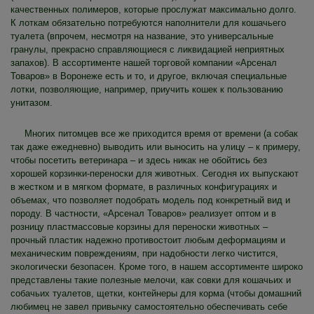
качественных полимеров, которые прослужат максимально долго.
К лоткам обязательно потребуются наполнители для кошачьего
туалета (впрочем, несмотря на название, это универсальные
гранулы, прекрасно справляющиеся с ликвидацией неприятных
запахов). В ассортименте нашей торговой компании «Арсенал
Товаров» в Воронеже есть и то, и другое, включая специальные
лотки, позволяющие, например, приучить кошек к пользованию
унитазом.
Многих питомцев все же приходится время от времени (а собак
так даже ежедневно) выводить или выносить на улицу – к примеру,
чтобы посетить ветеринара – и здесь никак не обойтись без
хорошей корзинки-переноски для животных. Сегодня их выпускают
в жестком и в мягком формате, в различных конфигурациях и
объемах, что позволяет подобрать модель под конкретный вид и
породу. В частности, «Арсенал Товаров» реализует оптом и в
розницу пластмассовые корзины для переноски животных –
прочный пластик надежно противостоит любым деформациям и
механическим повреждениям, при надобности легко чистится,
экологически безопасен. Кроме того, в нашем ассортименте широко
представлены такие полезные мелочи, как совки для кошачьих и
собачьих туалетов, щетки, контейнеры для корма (чтобы домашний
любимец не завел привычку самостоятельно обеспечивать себе