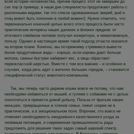
всей истории человечества, причем процесс этот не завершен до
сих пор (к примеру, в наши дни специалисты продолжают работы с
различными видами, так что список одомашненных зверей, рыб и
птиц может быть пополнен в любой момент). Нужно отметить, что
первоначально конечной целью всего этого процесса были чисто
практические интересы наших далеких и близких предков: от
итогового симбиоза человек получал конкретную, и немаловажную,
пользу. Однако в настоящее время такой подход отчасти оказался
на втором плане. Конечно, мы по-прежнему стремимся вывести
более продуктивные виды – хорошо, если коровы дают больше
молока, свиньи быстрее набирают вес, а овцы обрастают
первоклассной шерстью. Вместе с тем все важнее – и особенно в
случаях, когда речь идет о жителях больших городов, – становится
специфический статус животного-компаньона.
Так, мы теперь часто держим кошек вовсе не потому, что нам
необходимо избавиться от мышей, и гуляем с собаками не с целью
поохотиться и принести домой добычу. Польза от братьев наших
меньших, превращенных в членов семьи, лежит скорее не в
практическом, а в эмоциональном поле. Впрочем, это вовсе не
отменяет необходимость ежедневного качественного ухода за
любимым питомцем, и современная промышленность рада
предложить для решения таких задач самый широкий спектр
всевозможных товаров для животных. В Воронеже, например,