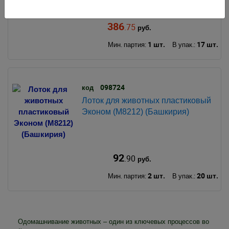
386
.75
руб.
1 шт.
17 шт.
Мин. партия:
В упак.:
098724
код
Лоток для животных пластиковый
Эконом (М8212) (Башкирия)
92
.90
руб.
2 шт.
20 шт.
Мин. партия:
В упак.:
Одомашнивание животных – один из ключевых процессов во