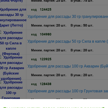
25 шт.
75 шт.
Миним. партия:
В упак.:
124425
код
Удобрение для рассады 30 гр гранулированн
20 шт.
50 шт.
Миним. партия:
В упак.:
104980
код
Удобрение для рассады 50 гр Сила в капле 
20 шт.
20 шт.
Миним. партия:
В упак.:
123925
код
Удобрение для рассады 100 гр Акварин (Буй
20 шт.
20 шт.
Миним. партия:
В упак.:
128438
код
Удобрение для рассады 100 гр Грунтовая за
20 шт.
20 шт.
Миним. партия:
В упак.: