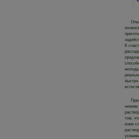
Опы
почвос
пригото
задейс
К счас
рассад
предла
способ
молоды
реально
быстро
естест
Пре
низким
раство
том, ч
коем с
раствор
усваива