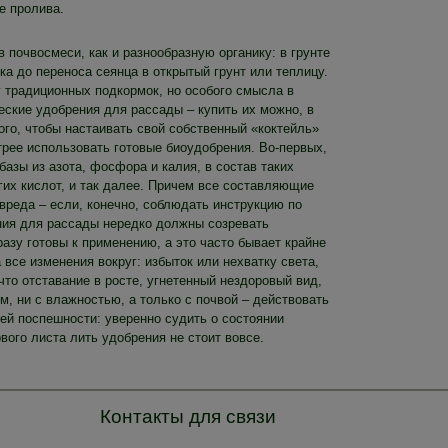
е пролива.
почвосмеси, как и разнообразную органику: в грунте
чка до переноса сеянца в открытый грунт или теплицу.
у традиционных подкормок, но особого смысла в
еские удобрения для рассады – купить их можно, в
ого, чтобы настаивать свой собственный «коктейль»
стрее использовать готовые биоудобрения. Во-первых,
азы из азота, фосфора и калия, в состав таких
гих кислот, и так далее. Причем все составляющие
 вреда – если, конечно, соблюдать инструкцию по
ния для рассады нередко должны созревать
азу готовы к применению, а это часто бывает крайне
все изменения вокруг: избыток или нехватку света,
то отставание в росте, угнетенный нездоровый вид,
м, ни с влажностью, а только с почвой – действовать
ей поспешности: уверенно судить о состоянии
вого листа лить удобрения не стоит вовсе.
Контакты для связи