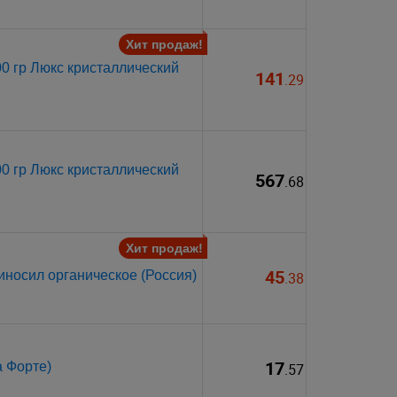
Хит продаж!
0 гр Люкс кристаллический
141
.29
0 гр Люкс кристаллический
567
.68
Хит продаж!
45
иносил органическое (Россия)
.38
17
а Форте)
.57