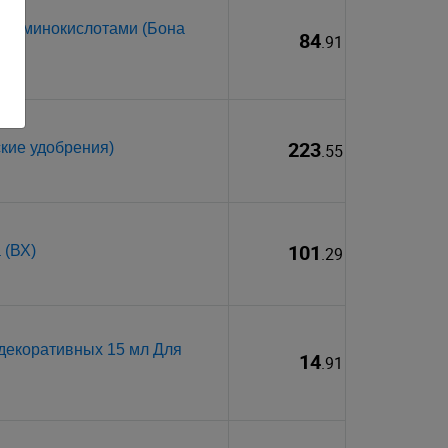
 с аминокислотами (Бона
84
.91
223
ские удобрения)
.55
101
 (ВХ)
.29
декоративных 15 мл Для
14
.91