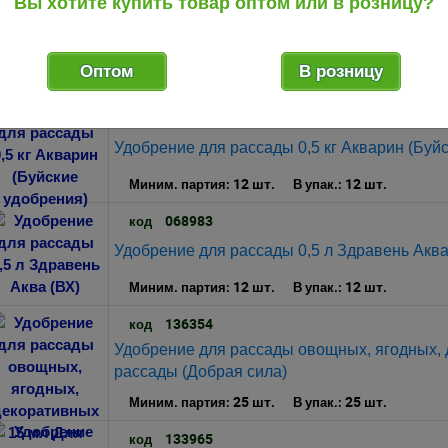
Вы хотите купить товар оптом или в розницу?
136323
код
Удобрение для рассады 100 гр Для рассады
Форте)
Оптом
В розницу
5 шт.
30 шт.
Миним. партия:
В упак.:
123934
код
Удобрение для рассады 0,5 кг Акварин (Буй
12 шт.
12 шт.
Миним. партия:
В упак.:
068983
код
Удобрение для рассады 0,5 л Здравень Аква
12 шт.
12 шт.
Миним. партия:
В упак.:
136354
код
Удобрение для рассады овощных, ягодных, 
рассады (Добрая сила)
25 шт.
25 шт.
Миним. партия:
В упак.:
133965
код