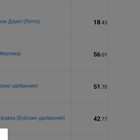
18
ое Дарит (Летто)
.43
56
(Фертика)
.01
51
ские удобрения)
.70
42
правка (Буйские удобрения)
.77