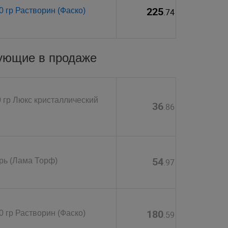
225
 гр Растворин (Фаско)
.74
вующие в продаже
 гр Люкс кристаллический
36
.86
54
рь (Лама Торф)
.97
180
 гр Растворин (Фаско)
.59