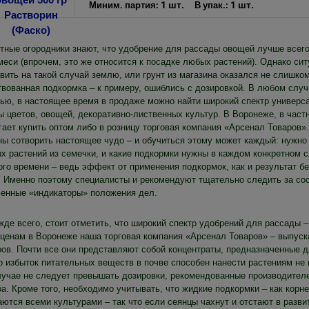
1 шт.
1 шт.
Миним. партия:
В упак.:
тные огородники знают, что удобрение для рассады овощей лучше всего
меси (впрочем, это же относится к посадке любых растений). Однако си
вить на такой случай землю, или грунт из магазина оказался не слишко
твованная подкормка – к примеру, ошиблись с дозировкой. В любом случ
тью, в настоящее время в продаже можно найти широкий спектр универ
ы цветов, овощей, декоративно-лиственных культур. В Воронеже, в частн
гает купить оптом либо в розницу торговая компания «Арсенал Товаров»
ны сотворить настоящее чудо – и обучиться этому может каждый: нужно 
х растений из семечки, и какие подкормки нужны в каждом конкретном с
го времени – ведь эффект от применения подкормок, как и результат бе
. Именно поэтому специалисты и рекомендуют тщательно следить за сос
венные «индикаторы» положения дел.
жде всего, стоит отметить, что широкий спектр удобрений для рассады –
 ценам в Воронеже наша торговая компания «Арсенал Товаров» – выпус
ров. Почти все они представляют собой концентраты, предназначенные д
то избыток питательных веществ в почве способен нанести растениям не
лучае не следует превышать дозировки, рекомендованные производителе
а. Кроме того, необходимо учитывать, что жидкие подкормки – как корне
ются всеми культурами – так что если сеянцы чахнут и отстают в разви