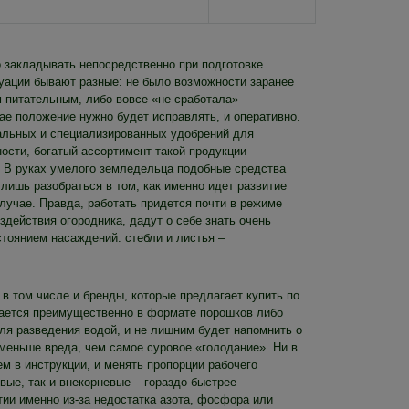
 закладывать непосредственно при подготовке
туации бывают разные: не было возможности заранее
м питательным, либо вовсе «не сработала»
ае положение нужно будет исправлять, и оперативно.
сальных и специализированных удобрений для
ости, богатый ассортимент такой продукции
. В руках умелого земледельца подобные средства
лишь разобраться в том, как именно идет развитие
лучае. Правда, работать придется почти в режиме
здействия огородника, дадут о себе знать очень
тоянием насаждений: стебли и листья –
 в том числе и бренды, которые предлагает купить по
кается преимущественно в формате порошков либо
ля разведения водой, и не лишним будет напомнить о
 меньше вреда, чем самое суровое «голодание». Ни в
м в инструкции, и менять пропорции рабочего
вые, так и внекорневые – гораздо быстрее
тии именно из-за недостатка азота, фосфора или