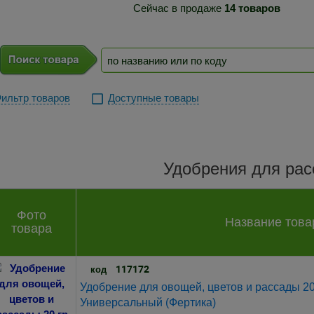
Сейчас в продаже
14 товаров
ильтр товаров
Доступные товары
Удобрения для ра
Фото
Название това
товара
117172
код
Удобрение для овощей, цветов и рассады 20
Универсальный (Фертика)