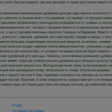
вы очень быстро увидите, как они приходят в норму уже после первого ж
нулированные минеральные удобрения для рассады обычно используют в 
ут работать в течение всего того времени, что пройдет от посадки семе
сторонники органического земледелия отказываются от «химии» в польз
самоограничении нет: сегодня в продаже имеются всевозможные органич
ле, у нас в торговой компании «Арсенал Товаров» в Воронеже. Вместо т
, возиться с навозом, крапивой, костяной мукой, гораздо и проще, и бы
аметно большая концентрация питательных веществ; во-вторых, помимо б
ксов зачастую входит широкий спектр микроэлементов, гуминовых и дру
влены в тех количествах, от которых посадкам точно не будет никакого
ению удобрений для рассады. Наконец, качественные домашние удобре
ьное время, тогда как универсальные удобрения для овощных культур ср
для конечного результата. Молодые растения очень чутко реагируют на 
очный или чрезмерный полив, питательность почвы. И если вы уверены, ч
ия в окрасе листьев и тому подобные «сигналы» не связаны ни со свето
будет быстро. Впрочем, в этом специалисты предостерегают и от излишн
в можно лишь на стадии двух-трех настоящих листьев; до появления пер
О нас
Условия доставки