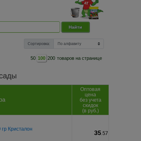
Найти
Сортировка:
50
100
200
товаров на странице
ссады
Оптовая
цена
ра
без учета
скидок
(в руб.)
 гр Кристалон
35
.57