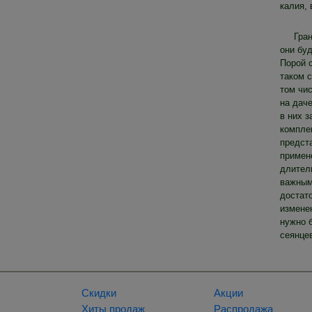
калия, 
Гра
они буд
Порой 
таком 
том чис
на даче
в них з
компле
предста
примен
длител
важным 
достат
изменен
нужно 
сеянце
Скидки
Акции
Хиты продаж
Распродажа