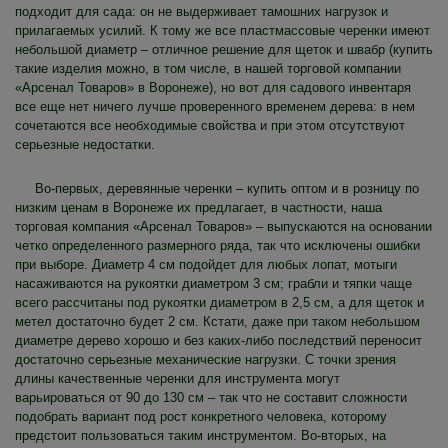
подходит для сада: он не выдерживает тамошних нагрузок и
прилагаемых усилий. К тому же все пластмассовые черенки имеют
небольшой диаметр – отличное решение для щеток и швабр (купить
такие изделия можно, в том числе, в нашей торговой компании
«Арсенал Товаров» в Воронеже), но вот для садового инвентаря
все еще нет ничего лучше проверенного временем дерева: в нем
сочетаются все необходимые свойства и при этом отсутствуют
серьезные недостатки.
Во-первых, деревянные черенки – купить оптом и в розницу по
низким ценам в Воронеже их предлагает, в частности, наша
торговая компания «Арсенал Товаров» – выпускаются на основании
четко определенного размерного ряда, так что исключены ошибки
при выборе. Диаметр 4 см подойдет для любых лопат, мотыги
насаживаются на рукоятки диаметром 3 см; грабли и тяпки чаще
всего рассчитаны под рукоятки диаметром в 2,5 см, а для щеток и
метел достаточно будет 2 см. Кстати, даже при таком небольшом
диаметре дерево хорошо и без каких-либо последствий переносит
достаточно серьезные механические нагрузки. С точки зрения
длины качественные черенки для инструмента могут
варьироваться от 90 до 130 см – так что не составит сложности
подобрать вариант под рост конкретного человека, которому
предстоит пользоваться таким инструментом. Во-вторых, на