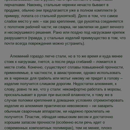
перчатками. Наконец, стальные черенки нечасто бывают в
продаже, обычно они предлагаются уже в полном комплекте (к
примеру, лопата со стальной рукояткой). Дело в том, что самое
слабое место у них – как раз крепление, где рукоятка соединяется
с полотном рабочей части; ни сварка, ни заклепки не дают вечного
и несокрушимого решения. Рано или поздно под нагрузками крепеж
разрушается (правда, у стальных изделий преимущество в том, что
почти всегда повреждения можно устранить).
Алюминий гораздо легче стали, но в то же время и куда менее
стоек к нагрузкам, гнется, а после ряда сгибаний – ломается в
месте сгиба. Конечно, существуют сплавы повышенной прочности,
применяемые, в частности, в авиастроении, однако использовать
их в черенках для грабель или мотыг никому не придет в голову –
изделие получится слишком дорогим. Недостатки алюминия, к
слову, ровно те же, что у стали: некомфортно работать в морозы,
проскальзывает в руках при высокой влажности, к тому же в
случае поломки крепления в домашних условиях отремонтировать
изделие из алюминия практически невозможно – ни заварить
обычным сварочным аппаратом, ни надежно проклепать не
получится. Пластик, обладая невысоким весом и достаточно
хорошим запасом прочности (особенно если речь идет о
современных композитных полимерах), тем не менее, плохо