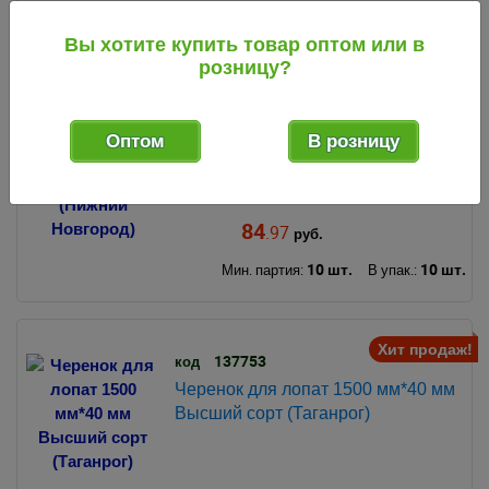
Вы хотите купить товар оптом или в
розницу?
Хит продаж!
099397
код
Черенок для лопат 1500 мм*40 мм
1 сорт сухой шлифованный
Оптом
В розницу
(Нижний Новгород)
84
.97
руб.
10 шт.
10 шт.
Мин. партия:
В упак.:
Хит продаж!
137753
код
Черенок для лопат 1500 мм*40 мм
Высший сорт (Таганрог)