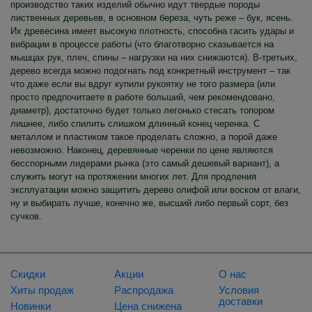
производство таких изделий обычно идут твердые породы
лиственных деревьев, в основном береза, чуть реже – бук, ясень.
Их древесина имеет высокую плотность, способна гасить удары и
вибрации в процессе работы (что благотворно сказывается на
мышцах рук, плеч, спины – нагрузки на них снижаются). В-третьих,
дерево всегда можно подогнать под конкретный инструмент – так
что даже если вы вдруг купили рукоятку не того размера (или
просто предпочитаете в работе больший, чем рекомендовано,
диаметр), достаточно будет только легонько стесать топором
лишнее, либо спилить слишком длинный конец черенка. С
металлом и пластиком такое проделать сложно, а порой даже
невозможно. Наконец, деревянные черенки по цене являются
бесспорными лидерами рынка (это самый дешевый вариант), а
служить могут на протяжении многих лет. Для продления
эксплуатации можно защитить дерево олифой или воском от влаги,
ну и выбирать лучше, конечно же, высший либо первый сорт, без
сучков.
Скидки
Акции
О нас
Хиты продаж
Распродажа
Условия
доставки
Новинки
Цена снижена