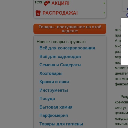
АКЦИЯ!
РАСПРОДАЖА!
Для
Товары, поступившие на этой
оказыва
неделе:
принад
Алтая 
Новые товары в группах:
многок
Всё для консервирования
розницу
Всё для садоводов
вероятн
несколь
Семена и Сидераты
может с
Хозтовары
цените
что мо
Краски и лаки
фенхеля
Инструменты
Раз
Посуда
кремов
Бытовая химия
смогут
ценным 
Парфюмерия
ландша
Товары для гигиены
опылит