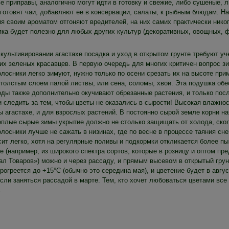
е приправы, аналогично могут идти в готовку и свежие, либо сушеные, 
 готовят чаи, добавляют ее в консервации, салаты, к рыбным блюдам. Н
я своим ароматом отгоняют вредителей, на них самих практически никог
яка будет полезно для любых других культур (декоративных, овощных, ф
 культивировании агастахе посадка и уход в открытом грунте требуют уч
их зеленых красавцев. В первую очередь для многих критичен вопрос зи
лосники легко зимуют, нужно только по осени срезать их на высоте прим
 толстым слоем палой листвы, или сена, соломы, хвои. Эта подушка обе
оды также дополнительно окучивают обрезанные растения, и только посл
 следить за тем, чтобы цветы не оказались в сырости! Высокая влажнос
 агастахе, и для взрослых растений. В постоянно сырой земле корни на
теплые сырые зимы укрытие должно не столько защищать от холода, скол
лосники лучше не сажать в низинах, где по весне в процессе таяния сне
сит легко, хотя на регулярные поливы и подкормки откликается более 
е (например, из широкого спектра сортов, которые в розницу и оптом п
ал Товаров») можно и через рассаду, и прямым высевом в открытый грун
рогреется до +15°C (обычно это середина мая), и цветение будет в авгу
сли заняться рассадой в марте. Тем, кто хочет любоваться цветами все
.