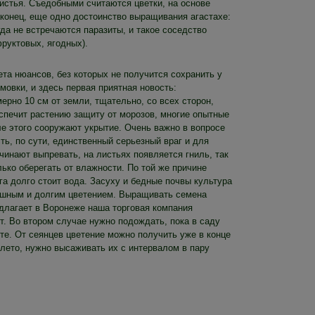
листья. Съедобными считаются цветки, на основе
аконец, еще одно достоинство выращивания агастахе:
да не встречаются паразиты, и такое соседство
руктовых, ягодных).
ета нюансов, без которых не получится сохранить у
мовки, и здесь первая приятная новость:
ерно 10 см от земли, тщательно, со всех сторон,
спечит растению защиту от морозов, многие опытные
е этого сооружают укрытие. Очень важно в вопросе
ть, по сути, единственный серьезный враг и для
чинают выпревать, на листьях появляется гниль, так
ько оберегать от влажности. По той же причине
га долго стоит вода. Засуху и бедные почвы культура
пышным и долгим цветением. Выращивать семена
редлагает в Воронеже наша торговая компания
т. Во втором случае нужно подождать, пока в саду
сте. От сеянцев цветение можно получить уже в конце
 лето, нужно высаживать их с интервалом в пару