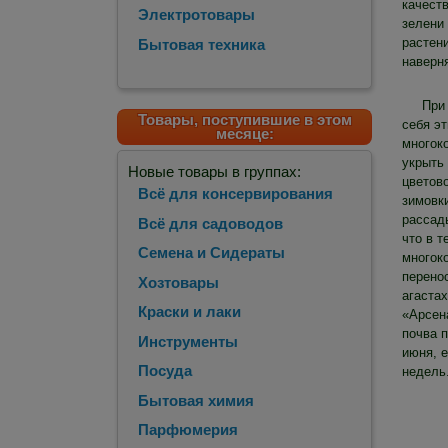
качеств
Электротовары
зелени
растени
Бытовая техника
наверн
При
Товары, поступившие в этом
себя эт
месяце:
многоко
укрыть
Новые товары в группах:
цветов
Всё для консервирования
зимовки
рассады
Всё для садоводов
что в 
Семена и Сидераты
многоко
перено
Хозтовары
агастах
Краски и лаки
«Арсен
почва п
Инструменты
июня, е
Посуда
недель
Бытовая химия
Парфюмерия