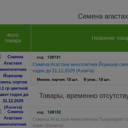
Семена агастах
Фото
Название това
товара
128131
код
Семена Агастахе многолетник Йоркшир смесь
годен до 31.12.2029 (Аэлита)
10 шт.
10 шт.
Миним. партия:
В упак.:
Товары, временно отсутст
128132
код
Семена Агастахе многолетник Пышноцвет см
пакет (Аэлита)