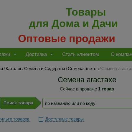
Товары
для Дома и Дачи
Оптовые продажи
дажи
Доставка
Стать клиентом
О компа
ая
Каталог
Семена и Сидераты
Семена цветов
Семена агаста
/
/
/
/
Семена агастахе
Сейчас в продаже
1 товар
ильтр товаров
Доступные товары