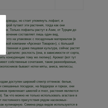
е садоводы, но стоит упомянуть лофант, и
, порой путают эти растения, тогда как они
ожим. Только лофанты растут в Азии, от Турции до
 (исключение составляет лишь один вид,
 Так что на упаковках с посадочным материалом (в
торговой компании «Арсенал Товаров»), с большой
екарственная и даже пищевая культура, сейчас растят
ее в деталях: рослость (она, в зависимости от сорта,
вить конкуренцию тому же люпину). Аромат (вот тут
имеют собственные сочетания, такие разнообразные,
гоколосников бывают нотки мяты, аниса, мелиссы,
водам доступен широкий спектр оттенков: белые,
и смешанных посадках, на бордюрах и горках, они
ников привлекает шмелей и пчел, растения являются
. Так что можно не только использовать агастахе в
т постоянного присутствия рядом насекомых-
 как кулинарную. Семена ряда видов используются в