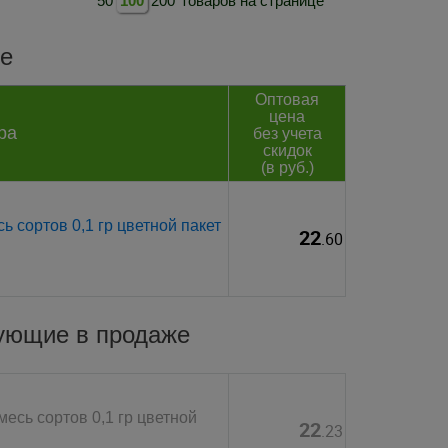
50
100
200
товаров на странице
е
Оптовая
цена
ра
без учета
скидок
(в руб.)
 сортов 0,1 гр цветной пакет
22
.60
вующие в продаже
есь сортов 0,1 гр цветной
22
.23