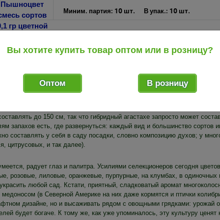
10 шт.
10 шт.
Миним. партия:
В упак.:
 начала разберемся с названиями. Про цветы агастахе слышали немноги
Вы хотите купить товар оптом или в розницу?
ется, что выращивают его повсеместно. Даже каталоги, следуя привычке
лежат к разным родам, хоть и входящим в одно семейство, и внешне пох
и от Пакистана до Киргизии, а вот агастахе уроженец Северной Америки
олосник морщинистый, чей ареал как раз и охватывает Восточную Азию).
Оптом
В розницу
 и оптом купить семена агастахе в Воронеже можно, например, у нас в 
остью будет стоять Agastache, но не Lophanthus. В цветоводстве, как л
ко видов, но агротехника их в целом схожа, и отличия заключаются скор
оставлять до 150 см, так что гибридный агастахе запросто может соста
лям запахов есть, где развернуться: каждый вид и большинство сортов 
жно составлять у себя в саду посадки, словно композицию духов; у мно
, цитрусовых, и так далее).
умеется, радует глаз и палитра. Усилиями селекционеров сегодня цвето
ые, розовые, лиловые, оранжевые, пурпурные, на клумбах, в одиночных 
 украсить любой сад. Кстати, приятный, сладковатый аромат многоколос
медоносом (в Северной Америке на них даже кормятся и птички колибри)
фтном дизайне, но и высаживать рядом с овощными грядками: урожай о
елей будет богаче. К тому же, как уже упоминалось, эту культуру ценят