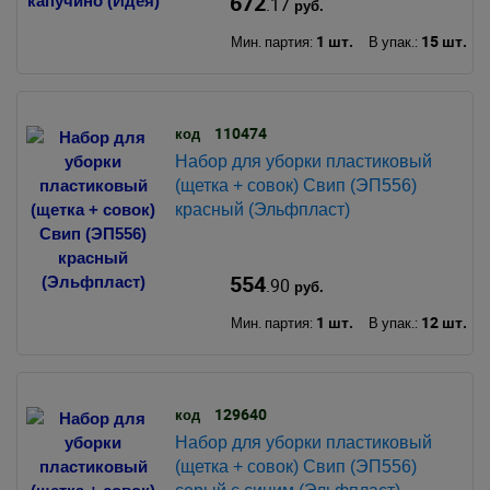
672
.17
руб.
1 шт.
15 шт.
Мин. партия:
В упак.:
110474
код
Набор для уборки пластиковый
(щетка + совок) Свип (ЭП556)
красный (Эльфпласт)
554
.90
руб.
1 шт.
12 шт.
Мин. партия:
В упак.:
129640
код
Набор для уборки пластиковый
(щетка + совок) Свип (ЭП556)