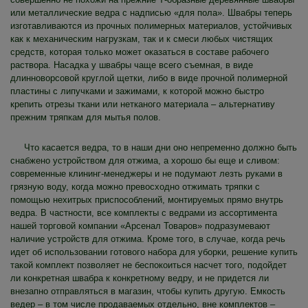
или металлические ведра с надписью «для пола». Швабры теперь
изготавливаются из прочных полимерных материалов, устойчивых
как к механическим нагрузкам, так и к смеси любых чистящих
средств, которая только может оказаться в составе рабочего
раствора. Насадка у швабры чаще всего съемная, в виде
длинноворсовой круглой щетки, либо в виде прочной полимерной
пластины с липучками и зажимами, к которой можно быстро
крепить отрезы ткани или нетканого материала – альтернативу
прежним тряпкам для мытья полов.
Что касается ведра, то в наши дни оно непременно должно быть
снабжено устройством для отжима, а хорошо бы еще и сливом:
современные клининг-менеджеры и не подумают лезть руками в
грязную воду, когда можно превосходно отжимать тряпки с
помощью нехитрых приспособлений, монтируемых прямо внутрь
ведра. В частности, все комплекты с ведрами из ассортимента
нашей торговой компании «Арсенал Товаров» подразумевают
наличие устройств для отжима. Кроме того, в случае, когда речь
идет об использовании готового набора для уборки, решение купить
такой комплект позволяет не беспокоиться насчет того, подойдет
ли конкретная швабра к конкретному ведру, и не придется ли
внезапно отправляться в магазин, чтобы купить другую. Емкость
ведер – в том числе продаваемых отдельно, вне комплектов –