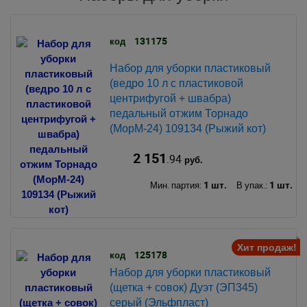
131175
код
Набор для уборки пластиковый
(ведро 10 л с пластиковой
центрифугой + швабра)
педальный отжим Торнадо
(МорМ-24) 109134 (Рыжий кот)
2 151
.94
руб.
1 шт.
1 шт.
Мин. партия:
В упак.:
Хит продаж!
125178
код
Набор для уборки пластиковый
(щетка + совок) Дуэт (ЭП345)
серый (Эльфпласт)