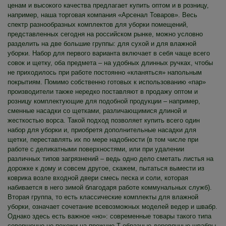
ценам и высокого качества предлагает купить оптом и в розницу,
например, наша торговая компания «Арсенал Товаров». Весь
спектр разнообразных комплектов для уборки помещений,
представленных сегодня на российском рынке, можно условно
разделить на две большие группы: для сухой и для влажной
уборки. Набор для первого варианта включает в себя чаще всего
совок и щетку, оба предмета – на удобных длинных ручках, чтобы
не приходилось при работе постоянно «кланяться» напольным
покрытиям. Помимо собственно готовых к использованию «пар»
производители также нередко поставляют в продажу оптом и
розницу комплектующие для подобной продукции – например,
сменные насадки со щетками, различающимися длиной и
жесткостью ворса. Такой подход позволяет купить всего один
набор для уборки и, приобретя дополнительные насадки для
щетки, переставлять их по мере надобности (в том числе при
работе с деликатными поверхностями, или при удалении
различных типов загрязнений – ведь одно дело сметать листья на
дорожке к дому и совсем другое, скажем, пытаться вымести из
коврика возле входной двери смесь песка и соли, которая
набивается в него зимой благодаря работе коммунальных служб).
Вторая группа, то есть классические комплекты для влажной
уборки, означает сочетание всевозможных моделей ведер и швабр.
Однако здесь есть важное «но»: современные товары такого типа
совершенно не похожи на прежние Т-образные деревянные швабры