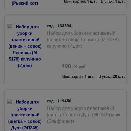
1 шт.
1 шт.
Мин. партия:
В упак.:
133894
код
Набор для уборки пластиковый
(веник + совок) Ленивка (М 5178)
капучино (Идея)
490
.34
руб.
1 шт.
20 шт.
Мин. партия:
В упак.:
119450
код
Набор для уборки пластиковый
(щетка + совок) Дуэт (ЭП345) микс
(Эльфпласт)