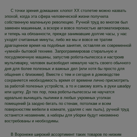
С точки зрения домашних хлопот XX столетие можно назвать
эпохой, когда эта сфера человеческой жизни получила
собственную маленькую революцию. Ручной труд во многом был
заменен машинным, а вскоре и вовсе полностью автоматизирован,
и теперь на обязанности, прежде занимавшие долгие часы, у нас
уходят считанные минуты, либо же мы и вовсе не тратим
драгоценное время на подобные занятия, оставляя их современной
«умной» бытовой технике. Запрограммировав стиральную и
посудомоечную машины, запустив робота-пылесоса и настроив
мультиварку, человек высвободил немалую часть своего обычного
дня для более полезных и важных дел (или хотя бы просто для
общения с близкими). Вместе с тем и сегодня в домоводстве
сохраняется необходимость время от времени лично присмотреть
за работой полезных устройств, а то и самому взять в руки швабру
или щетку. До тех пор, пока роботы-пылесосы не научатся
идеально вычищать пылинки в любых укромных уголках
помещений (а заодно бегать по стенам, потолкам и всем
поверхностям мебели в комнате, удаляя с них пыль), ручной труд
останется незаменим, а наборы для уборки будут неизменно
востребованы и необходимы.
В Воронеже широкий ассортимент таких товаров по низким