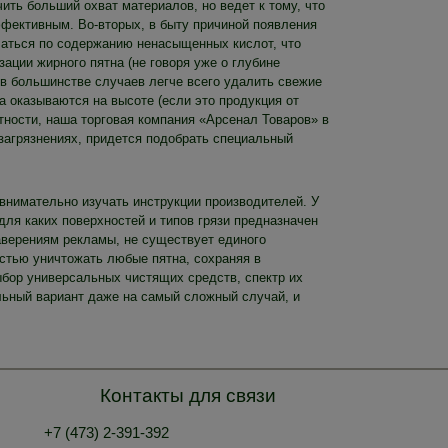
ить больший охват материалов, но ведет к тому, что
ффективным. Во-вторых, в быту причиной появления
ичаться по содержанию ненасыщенных кислот, что
зации жирного пятна (не говоря уже о глубине
 в большинстве случаев легче всего удалить свежие
а оказываются на высоте (если это продукция от
тности, наша торговая компания «Арсенал Товаров» в
загрязнениях, придется подобрать специальный
внимательно изучать инструкции производителей. У
для каких поверхностей и типов грязи предназначен
заверениям рекламы, не существует единого
остью уничтожать любые пятна, сохраняя в
бор универсальных чистящих средств, спектр их
льный вариант даже на самый сложный случай, и
Контакты для связи
+7 (473) 2-391-392