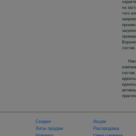
характ
на зас
того и
напряму
проник
загрязн
провер
Вороне
состав.
Нак
компани
состав,
идеаль
идеаль
активн
практи
Скидки
Акции
Хиты продаж
Распродажа
Новинки
Цена снижена