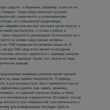
щих средств – в Воронеже, например, купить их по
л Товаров». Среди представленных на рынке
верхностей, справляются со всевозможными
истенции, но и повышенной концентрации,
рых абразивы или жесткие чистящие щетки нельзя), а
же имеют распылитель, и готовы к работе; в
 также специалисты рекомендуют использовать их в
кается на основе самых разных активных
но же, ПАВ (поверхностно-активных веществ). В
а, как раз ПАВ чаще всего являются исходным
 способны неплохо справляться с широким спектром
ли бытовых приборов. Кроме того, многие из таких
ргических реакций.
предлагаемые вниманию клиентов нашей торговой
ять на самых разных поверхностях. К примеру,
те, и для кухонных плит, могут применяться как на
 эффективно удалять жир, накипь, ржавчину,
онимать, что широкий спектр их охвата, а также
я и своеобразным ограничителем. Во-первых, состав
дь жесткость этих поверхностей, чувствительность к
Поэтому для универсальных чистящих средств