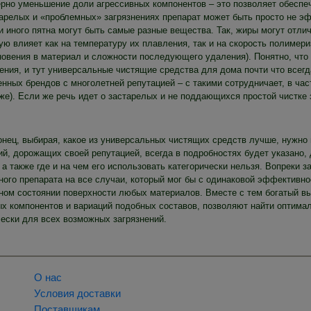
ерно уменьшение доли агрессивных компонентов – это позволяет обеспеч
тарелых и «проблемных» загрязнениях препарат может быть просто не э
ли иного пятна могут быть самые разные вещества. Так, жиры могут отл
ю влияет как на температуру их плавления, так и на скорость полимери
новения в материал и сложности последующего удаления). Понятно, что
ения, и тут универсальные чистящие средства для дома почти что всегд
енных брендов с многолетней репутацией – с такими сотрудничает, в час
же). Если же речь идет о застарелых и не поддающихся простой чистке 
онец, выбирая, какое из универсальных чистящих средств лучше, нужно 
й, дорожащих своей репутацией, всегда в подробностях будет указано, 
 а также где и на чем его использовать категорически нельзя. Вопреки 
ного препарата на все случаи, который мог бы с одинаковой эффективн
ном состоянии поверхности любых материалов. Вместе с тем богатый вы
ых компонентов и вариаций подобных составов, позволяют найти оптима
чески для всех возможных загрязнений.
О нас
Условия доставки
Поставщикам