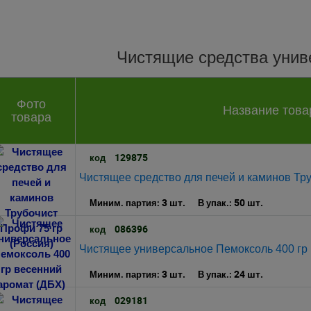
Чистящие средства уни
Фото
Название това
товара
129875
код
Чистящее средство для печей и каминов Тру
3 шт.
50 шт.
Миним. партия:
В упак.:
086396
код
Чистящее универсальное Пемоксоль 400 гр 
3 шт.
24 шт.
Миним. партия:
В упак.:
029181
код