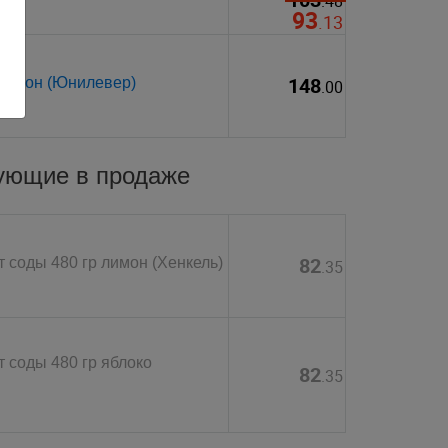
.48
93
.13
148
лимон (Юнилевер)
.00
вующие в продаже
82
соды 480 гр лимон (Хенкель)
.35
соды 480 гр яблоко
82
.35