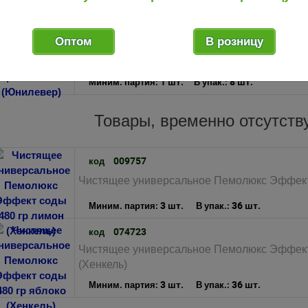
3 шт.
21 шт.
Миним. партия:
В упак.:
137127
код
Оптом
В розницу
Чистящее универсальное Сиф 500 мл крем 
1 шт.
8 шт.
Миним. партия:
В упак.:
Товары, временно отсутст
009757
код
Чистящее универсальное Пемолюкс Эффект 
3 шт.
36 шт.
Миним. партия:
В упак.:
074723
код
Чистящее универсальное Пемолюкс Эффект 
(Хенкель)
3 шт.
36 шт.
Миним. партия:
В упак.: