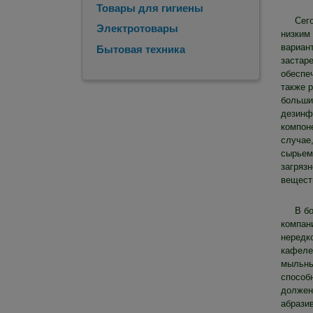
Товары для гигиены
Сег
Электротовары
низким
вариан
Бытовая техника
застаре
обеспе
также р
больши
дезинф
компоне
случае
сырьем
загрязн
вещест
В б
компан
нередко
кафеле
мыльные
способ
должен
абрази