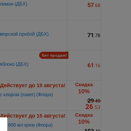
57
 лимон (ДБХ)
.68
71
морской прибой (ДБХ)
.78
Хит продаж!
61
яблоко (ДБХ)
.16
Скидка
Действует до 15 августа!
10%
 хлором (пакет) (Флора)
29
.48
26
.53
Скидка
Действует до 15 августа!
10%
ал 600 мл крем (Флора)
103