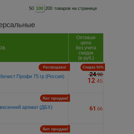
50
100
200
товаров на странице
версальные
Оптовая
цена
ра
без учета
скидок
(в руб.)
Распродажа!
Скидка 50%
24
.90
бочист Профи 75 гр (Россия)
12
.45
Хит продаж!
61
весенний аромат (ДБХ)
.66
Хит продаж!