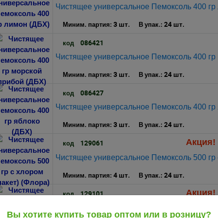
Чистящее универсальное Пемоксоль 400 гр
3 шт.
24 шт.
Миним. партия:
В упак.:
086421
код
Чистящее универсальное Пемоксоль 400 гр 
3 шт.
24 шт.
Миним. партия:
В упак.:
086427
код
Чистящее универсальное Пемоксоль 400 гр 
3 шт.
24 шт.
Миним. партия:
В упак.:
Акция! 
129061
код
Чистящее универсальное Пемоксоль 500 гр с
4 шт.
24 шт.
Миним. партия:
В упак.:
Акция! 
129101
код
Чистящее универсальное СанФлора Универс
Вы хотите купить товар оптом или в розницу?