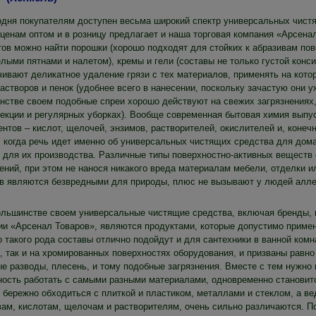
одня покупателям доступен весьма широкий спектр универсальных чистя
 ценам оптом и в розницу предлагает и наша торговая компания «Арсена
тов можно найти порошки (хорошо подходят для стойких к абразивам по
лыми пятнами и налетом), кремы и гели (составы не только густой конс
чивают деликатное удаление грязи с тех материалов, применять на кото
астворов и пенок (удобнее всего в нанесении, поскольку зачастую они у
нстве своем подобные спреи хорошо действуют на свежих загрязнениях,
екции и регулярных уборках). Вообще современная бытовая химия выпус
нтов – кислот, щелочей, энзимов, растворителей, окислителей и, конеч
, когда речь идет именно об универсальных чистящих средства для дом
 для их производства. Различные типы поверхностно-активных веществ
ений, при этом не нанося никакого вреда материалам мебели, отделки и
в являются безвредными для природы, плюс не вызывают у людей алле
ольшинстве своем универсальные чистящие средства, включая бренды, 
ии «Арсенал Товаров», являются продуктами, которые допустимо примен
 такого рода составы отлично подойдут и для сантехники в ванной комна
, так и на хромированных поверхностях оборудования, и призваны равно
 разводы, плесень, и тому подобные загрязнения. Вместе с тем нужно п
ность работать с самыми разными материалами, одновременно становитс
 бережно обходиться с плиткой и пластиком, металлами и стеклом, а ве
вам, кислотам, щелочам и растворителям, очень сильно различаются. 