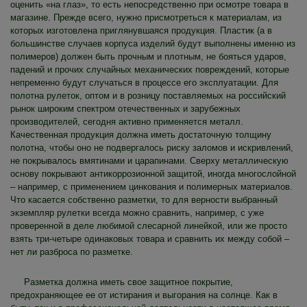
оценить «на глаз», то есть непосредственно при осмотре товара в
магазине. Прежде всего, нужно присмотреться к материалам, из
которых изготовлена приглянувшаяся продукция. Пластик (а в
большинстве случаев корпуса изделий будут выполнены именно из
полимеров) должен быть прочным и плотным, не бояться ударов,
падений и прочих случайных механических повреждений, которые
непременно будут случаться в процессе его эксплуатации. Для
полотна рулеток, оптом и в розницу поставляемых на российский
рынок широким спектром отечественных и зарубежных
производителей, сегодня активно применяется металл.
Качественная продукция должна иметь достаточную толщину
полотна, чтобы оно не подвергалось риску заломов и искривлений,
не покрывалось вмятинами и царапинами. Сверху металлическую
основу покрывают антикоррозионной защитой, иногда многослойной
– например, с применением цинкования и полимерных материалов.
Что касается собственно разметки, то для верности выбранный
экземпляр рулетки всегда можно сравнить, например, с уже
проверенной в деле любимой слесарной линейкой, или же просто
взять три-четыре одинаковых товара и сравнить их между собой –
нет ли разброса по разметке.
Разметка должна иметь свое защитное покрытие,
предохраняющее ее от истирания и выгорания на солнце. Как в