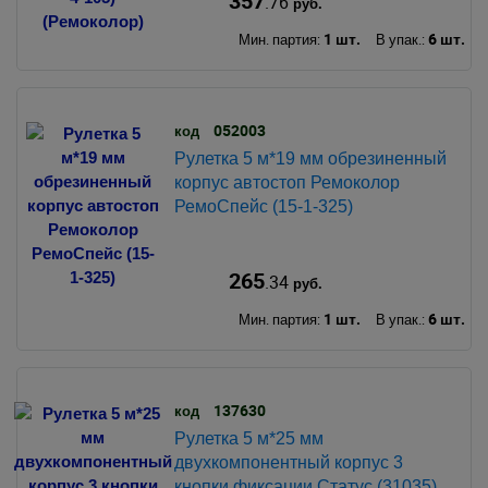
357
.76
руб.
1 шт.
6 шт.
Мин. партия:
В упак.:
052003
код
Рулетка 5 м*19 мм обрезиненный
корпус автостоп Ремоколор
РемоСпейс (15-1-325)
265
.34
руб.
1 шт.
6 шт.
Мин. партия:
В упак.:
137630
код
Рулетка 5 м*25 мм
двухкомпонентный корпус 3
кнопки фиксации Статус (31035)