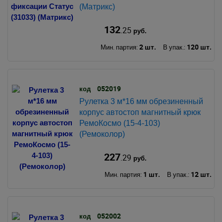
(Матрикс)
132
.25
руб.
2 шт.
120 шт.
Мин. партия:
В упак.:
052019
код
Рулетка 3 м*16 мм обрезиненный
корпус автостоп магнитный крюк
РемоКосмо (15-4-103)
(Ремоколор)
227
.29
руб.
1 шт.
12 шт.
Мин. партия:
В упак.:
052002
код